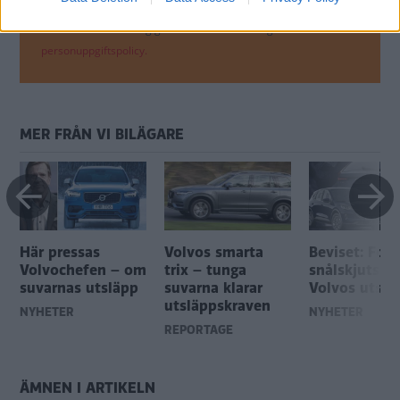
Genom att anmäla dig godkänner du OK-förlagets
personuppgiftspolicy.
MER FRÅN VI BILÄGARE
Här pressas
Volvos smarta
Beviset: Ford
Volvochefen – om
trix – tunga
snålskjuts p
suvarnas utsläpp
suvarna klarar
Volvos utslä
utsläppskraven
NYHETER
NYHETER
REPORTAGE
ÄMNEN I ARTIKELN