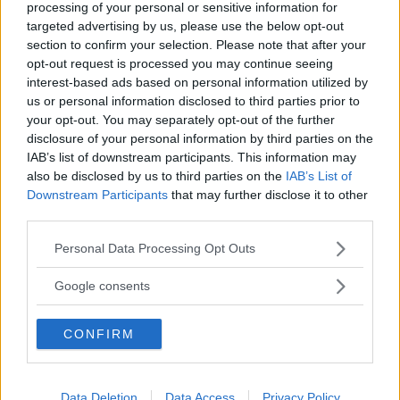
processing of your personal or sensitive information for
Recharge
med 40 mils räckvidd och en prislapp på 699
targeted advertising by us, please use the below opt-out
000 kr.
section to confirm your selection. Please note that after your
opt-out request is processed you may continue seeing
– Vi är övertygade
om att premiumsegmentet kommer
interest-based ads based on personal information utilized by
bli helt eldrivet på sikt, och vår ambition är att vara
us or personal information disclosed to third parties prior to
ledande i det segmentet, säger Håkan Samuelsson.
your opt-out. You may separately opt-out of the further
disclosure of your personal information by third parties on the
Läs också:
Volvos smarta trix – tunga suvarna klarar
IAB’s list of downstream participants. This information may
utsläppskraven
also be disclosed by us to third parties on the
IAB’s List of
Downstream Participants
that may further disclose it to other
third parties.
Please note that this website/app uses one or more Google
MISSA INTE KOMMANDE ARTIKLAR OM
Personal Data Processing Opt Outs
ELBILAR
services and may gather and store information including but
not limited to your visit or usage behaviour. You may click to
Google consents
Få vårt nyhetsbrev utan kostnad
grant or deny consent to Google and its third-party tags to
use your data for below specified purposes in below Google
CONFIRM
consent section.
Data Deletion
Data Access
Privacy Policy