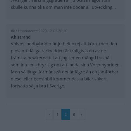
@Vargen: Verkningsgraden är ju också något som
skulle kunna öka om man inte dödar all utveckling...
#k • Uppdaterat: 2020-12-02 20:10
Ahlstrand
Volvos laddhybrider är ju helt okej att köra, men den
pinsamt dåliga räckvidden är troligtvis en av de
främsta orsakerna till att jag ser en mängd hushåll
som inte ens bryr sig om att ladda sina Volvohybrider.
Men så länge förmånsvärdet är lägre än en jämförbar
diesel eller bensinbil kommer dessa bilar säkert
fortsätta sälja bra i Sverige.
Paginering
Föregående
‹
Sida
1
Nuvarande
2
Sida
3
Nästa
›
sida
sida
sida