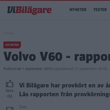
Hoppa
Main
till
NYHETER
TESTER
navigation
huvudinnehåll
NYHETER
Volvo V60 - rappo
Publicerad
1 september 2010
(
uppdaterad
21 september 2010)
Vi Bilägare har provkört en av å
Gasa
Läs rapporten från provkörning
(5)
Text