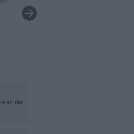
bi?
NYHETER
te att det