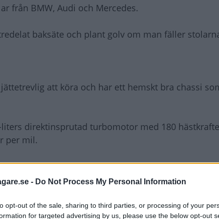
lar från BMW, Audi och Mercedes.
redelat baksäte och plant golv om man fäller stolarna
ättetrevlig att köra och har ett hemskt bra chassi so
,6-liters direktinsprutad turbomotor med 180 hästkraft
r per mil.
på två liter och 163 hästkrafter. Den hade ett bra vr
agare.se -
Do Not Process My Personal Information
to opt-out of the sale, sharing to third parties, or processing of your per
formation for targeted advertising by us, please use the below opt-out s