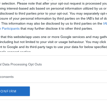
r selection. Please note that after your opt-out request is processed y
eing interest-based ads based on personal information utilized by us or
disclosed to third parties prior to your opt-out. You may separately opt-
 svagare variant med 150 hästar, den kommer att kost
losure of your personal information by third parties on the IAB’s list of
. This information may also be disclosed by us to third parties on the
IA
Participants
that may further disclose it to other third parties.
 that this website/app uses one or more Google services and may gath
265 000 och dieselmotorn på 163 hästar från 290 000
including but not limited to your visit or usage behaviour. You may click 
 to Google and its third-party tags to use your data for below specifi
ogle consent section.
l Data Processing Opt Outs
 att de som vill ha en läcker bil som ändå har lite plats
consents
CONFIRM