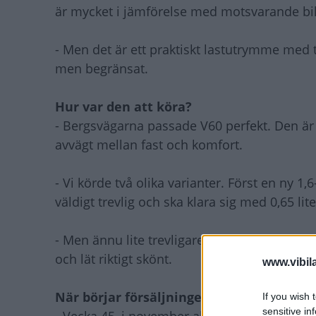
är mycket i jämförelse med motsvarande bi
- Men det är ett praktiskt lastutrymme med t
men begränsat.
Hur var den att köra?
- Bergsvägarna passade V60 perfekt. Den är j
avvägt mellan fast och komfort.
- Vi körde två olika varianter. Först en ny 1
väldigt trevlig och ska klara sig med 0,65 lite
- Men ännu lite trevligare var dieselmotorn 
och lät riktigt skönt.
www.vibil
När börjar försäljningen?
If you wish 
sensitive in