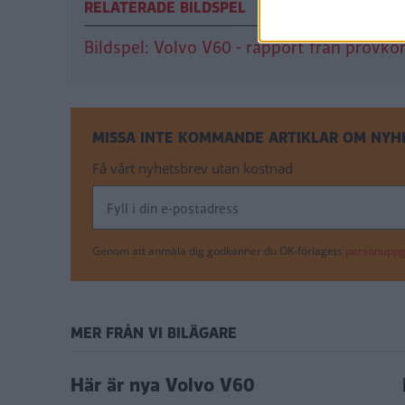
RELATERADE BILDSPEL
Bildspel: Volvo V60 - rapport från provkö
MISSA INTE KOMMANDE ARTIKLAR OM NYH
Få vårt nyhetsbrev utan kostnad
Genom att anmäla dig godkänner du OK-förlagets
personuppgi
MER FRÅN VI BILÄGARE
Här är nya Volvo V60