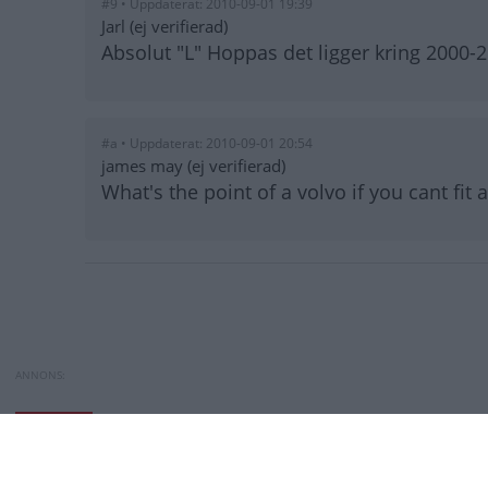
#9 • Uppdaterat: 2010-09-01 19:39
Jarl (ej verifierad)
Absolut "L" Hoppas det ligger kring 2000-
#a • Uppdaterat: 2010-09-01 20:54
james may (ej verifierad)
What's the point of a volvo if you cant fit a
Paginering
Volvo V60 - rapport från pr
Toyota byter batte
NYHETER
Toyota byter batte