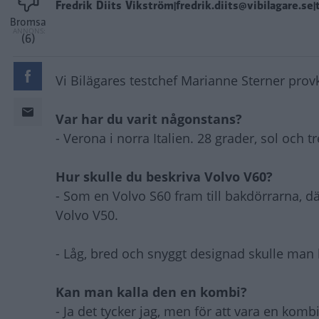
Fredrik Diits Vikström|fredrik.diits@vibilagare.se|
Bromsa
(6)
Vi Bilägares testchef Marianne Sterner prov
Var har du varit någonstans?
- Verona i norra Italien. 28 grader, sol och 
Hur skulle du beskriva Volvo V60?
- Som en Volvo S60 fram till bakdörrarna, där
Volvo V50.
- Låg, bred och snyggt designad skulle man
Kan man kalla den en kombi?
- Ja det tycker jag, men för att vara en komb