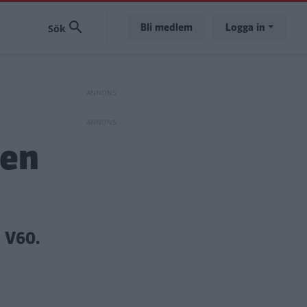
Bli medlem
Logga in
gen
o V60.