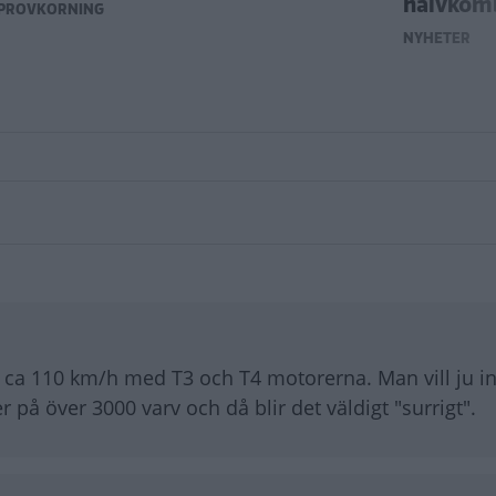
halvkom
PROVKÖRNING
NYHETER
id ca 110 km/h med T3 och T4 motorerna. Man vill ju in
på över 3000 varv och då blir det väldigt "surrigt".