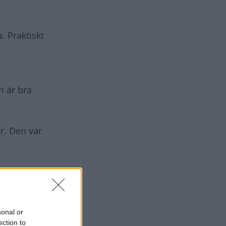
. Praktiskt
m är bra
er. Den var
idmoment
sonal or
ection to