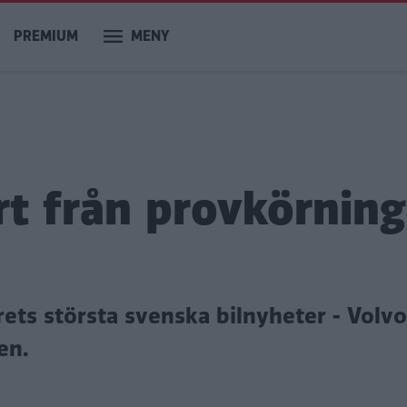
PREMIUM
MENY
rt från provkörnin
rets största svenska bilnyheter - Volv
en.