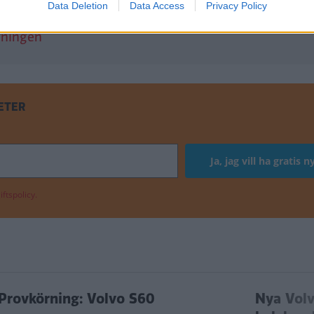
Data Deletion
Data Access
Privacy Policy
rningen
ETER
ftspolicy.
Provkörning: Volvo S60
Nya Volv