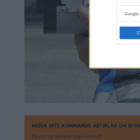
Google 
MISSA INTE KOMMANDE ARTIKLAR OM NYH
Få vårt nyhetsbrev utan kostnad