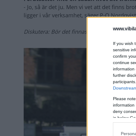
- Jo, så är det ju. Men vi vet att det finns 
ligger i vår verksamhet, säger P-O Nordqvist
www.vibil
Diskutera: Bör det finnas en kvot för trafikb
If you wish 
sensitive in
confirm you
continue se
information 
further disc
participants
Downstream 
Please note
information 
deny consent
in below Go
Persona