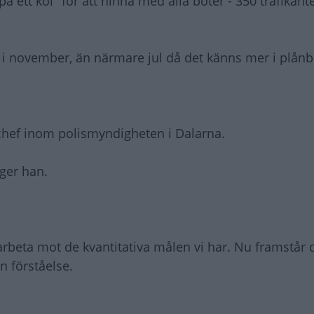
 ett kol" för att hinna med alla böter - 350 trafikan
u i november, än närmare jul då det känns mer i plånb
kchef inom polismyndigheten i Dalarna.
äger han.
a arbeta mot de kvantitativa målen vi har. Nu framstår 
n förståelse.