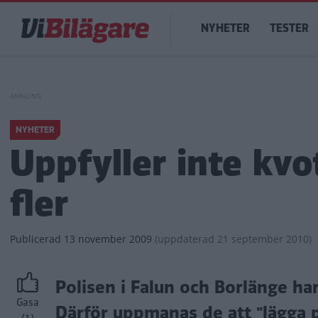
Hoppa
Main
till
NYHETER
TESTER
navigation
huvudinnehåll
NYHETER
Uppfyller inte kvo
fler
Publicerad
13 november 2009
(
uppdaterad
21 september 2010)
Polisen i Falun och Borlänge har 
Gasa
Därför uppmanas de att "lägga p