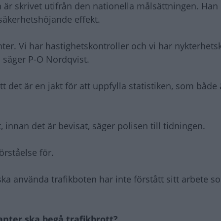
är skrivet utifrån den nationella målsättningen. Han
ksäkerhetshöjande effekt.
kanter. Vi har hastighetskontroller och vi har nykterhets
e, säger P-O Nordqvist.
t det är en jakt för att uppfylla statistiken, som både 
 innan det är bevisat, säger polisen till tidningen.
rståelse för.
ska använda trafikboten har inte förstått sitt arbete s
anter ska begå trafikbrott?