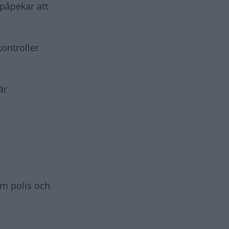
 påpekar att
kontroller
är
om polis och