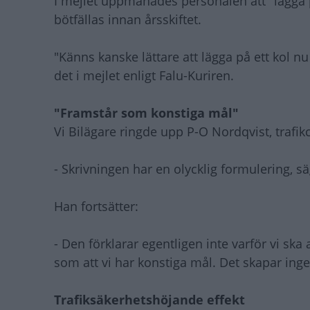
I mejlet uppmanades personalen att "lägga på
bötfällas innan årsskiftet.
"Känns kanske lättare att lägga på ett kol n
det i mejlet enligt Falu-Kuriren.
"Framstår som konstiga mål"
Vi Bilägare ringde upp P-O Nordqvist, trafi
- Skrivningen har en olycklig formulering, s
Han fortsätter:
- Den förklarar egentligen inte varför vi sk
som att vi har konstiga mål. Det skapar inge
Trafiksäkerhetshöjande effekt