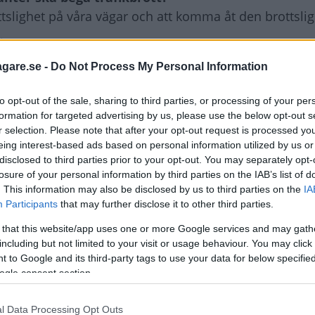
brottslighet på våra vägar och att komma åt den brottsli
.
agare.se -
Do Not Process My Personal Information
öter?
to opt-out of the sale, sharing to third parties, or processing of your per
formation for targeted advertising by us, please use the below opt-out s
r selection. Please note that after your opt-out request is processed y
eing interest-based ads based on personal information utilized by us or
disclosed to third parties prior to your opt-out. You may separately opt-
losure of your personal information by third parties on the IAB’s list of
. This information may also be disclosed by us to third parties on the
IA
Participants
that may further disclose it to other third parties.
 that this website/app uses one or more Google services and may gath
including but not limited to your visit or usage behaviour. You may click 
 to Google and its third-party tags to use your data for below specifi
ogle consent section.
l Data Processing Opt Outs