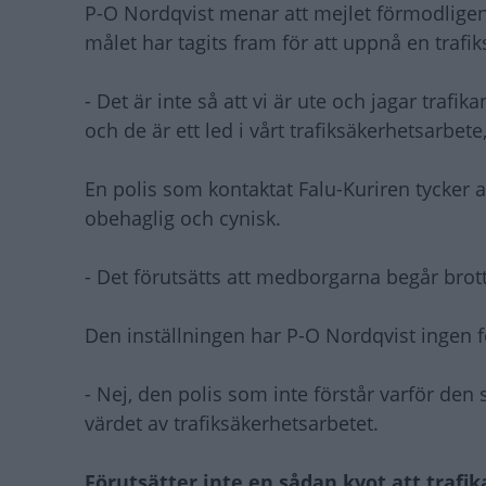
P-O Nordqvist menar att mejlet förmodligen 
målet har tagits fram för att uppnå en trafi
- Det är inte så att vi är ute och jagar trafi
och de är ett led i vårt trafiksäkerhetsarbet
En polis som kontaktat Falu-Kuriren tycker at
obehaglig och cynisk.
- Det förutsätts att medborgarna begår brott,
Den inställningen har P-O Nordqvist ingen fö
- Nej, den polis som inte förstår varför den 
värdet av trafiksäkerhetsarbetet.
Förutsätter inte en sådan kvot att trafik