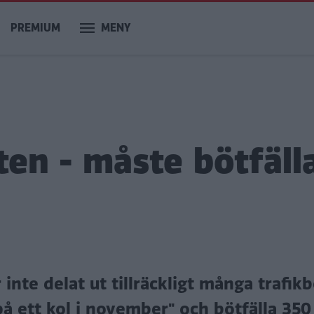
PREMIUM
MENY
ten - måste bötfäll
inte delat ut tillräckligt många trafikbö
å ett kol i november" och bötfälla 350