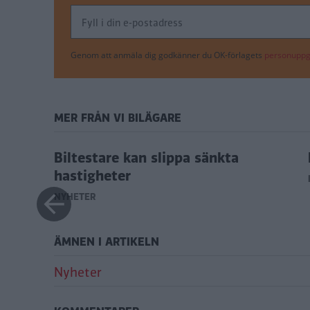
Genom att anmäla dig godkänner du OK-förlagets
personuppgi
MER FRÅN VI BILÄGARE
Biltestare kan slippa sänkta
hastigheter
NYHETER
ÄMNEN I ARTIKELN
Nyheter