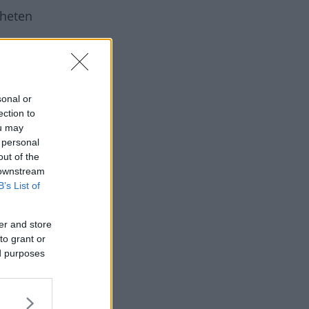
gheten
sonal or
ection to
ou may
 personal
out of the
 downstream
B’s List of
er and store
to grant or
ed purposes