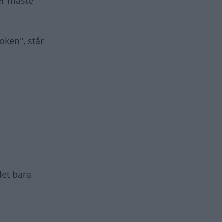
ter måste
oken", står
det bara