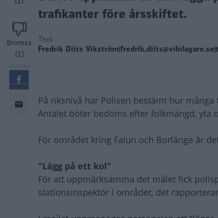
(1)
trafikanter före årsskiftet.
Text
Bromsa
Fredrik Diits Vikström|fredrik.diits@vibilagare.se|
(1)
På riksnivå har Polisen bestämt hur många tr
Antalet böter bedöms efter folkmängd, yta o
För området kring Falun och Borlänge är det 
"Lägg på ett kol"
För att uppmärksamma det målet fick polisp
stationsinspektör i området, det rapporterar