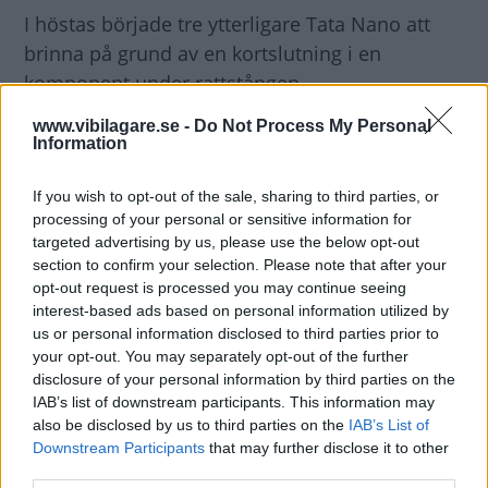
I höstas började tre ytterligare Tata Nano att
brinna på grund av en kortslutning i en
komponent under rattstången.
www.vibilagare.se -
Do Not Process My Personal
Problemen sker olägligt med tanke på Tatas
Information
långtgående planer för lanseringen av en
If you wish to opt-out of the sale, sharing to third parties, or
modifierad variant av Nano i Europa.
processing of your personal or sensitive information for
targeted advertising by us, please use the below opt-out
Diskutera: Vad tycker du om Tata Nano? Skulle
section to confirm your selection. Please note that after your
du kunna tänka dig en Nano när bilen så
opt-out request is processed you may continue seeing
interest-based ads based on personal information utilized by
småningom lanseras i Europa?
us or personal information disclosed to third parties prior to
your opt-out. You may separately opt-out of the further
disclosure of your personal information by third parties on the
IAB’s list of downstream participants. This information may
also be disclosed by us to third parties on the
IAB’s List of
Downstream Participants
that may further disclose it to other
third parties.