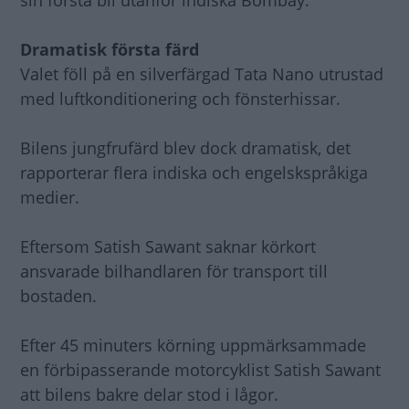
sin första bil utanför indiska Bombay.
Dramatisk första färd
Valet föll på en silverfärgad Tata Nano utrustad
med luftkonditionering och fönsterhissar.
Bilens jungfrufärd blev dock dramatisk, det
rapporterar flera indiska och engelskspråkiga
medier.
Eftersom Satish Sawant saknar körkort
ansvarade bilhandlaren för transport till
bostaden.
Efter 45 minuters körning uppmärksammade
en förbipasserande motorcyklist Satish Sawant
att bilens bakre delar stod i lågor.