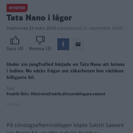
NYHETER
Tata Nano i lågor
Publicerad
23 mars 2010
(
uppdaterad
21 september 2010)
(4)
(3)
Gasa
Bromsa
Under sin jungfrufärd började en Tata Nano att brinna
i Indien. Nu väcks frågor om säkerheten hos världens
billigaste bil.
Text
Fredrik Diits Vikström|fredrik.diits@vibilagare.se|text
På söndagseftermiddagen köpte Satish Sawant