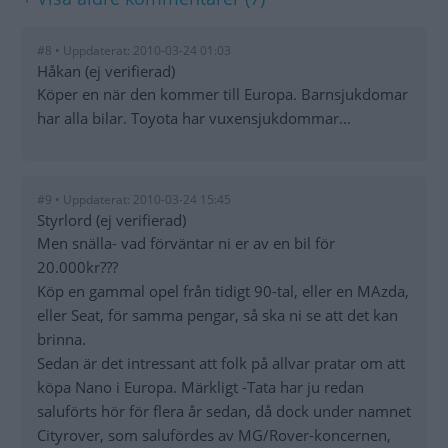
#8 • Uppdaterat: 2010-03-24 01:03
Håkan (ej verifierad)
Köper en när den kommer till Europa. Barnsjukdomar
har alla bilar. Toyota har vuxensjukdommar...
#9 • Uppdaterat: 2010-03-24 15:45
Styrlord (ej verifierad)
Men snälla- vad förväntar ni er av en bil för
20.000kr???
Köp en gammal opel från tidigt 90-tal, eller en MAzda,
eller Seat, för samma pengar, så ska ni se att det kan
brinna.
Sedan är det intressant att folk på allvar pratar om att
köpa Nano i Europa. Märkligt -Tata har ju redan
saluförts hör för flera år sedan, då dock under namnet
Cityrover, som salufördes av MG/Rover-koncernen,