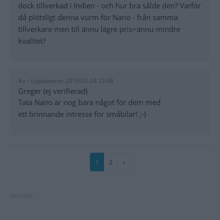
dock tillverkad i Indien - och hur bra sålde den? Varför
då plötsligt denna vurm för Nano - från samma
tillverkare men till ännu lägre pris=ännu mindre
kvalitet?
#a • Uppdaterat: 2010-03-24 22:48
Greger (ej verifierad)
Tata Nano är nog bara något för dem med
ett brinnande intresse för småbilar! ;-)
Paginering
Nuvarande
1
Sida
2
Nästa
›
sida
sida