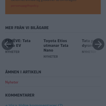
personuppgiftspolicy.
MER FRÅN VI BILÄGARE
GENÈVE: Tata
Toyota Etios
Tata present
Nano EV
utmanar Tata
dyrare cross
Nano
NYHETER
NYHETER
NYHETER
ÄMNEN I ARTIKELN
Nyheter
KOMMENTARER
+ Visa äldre kommentarer (7)