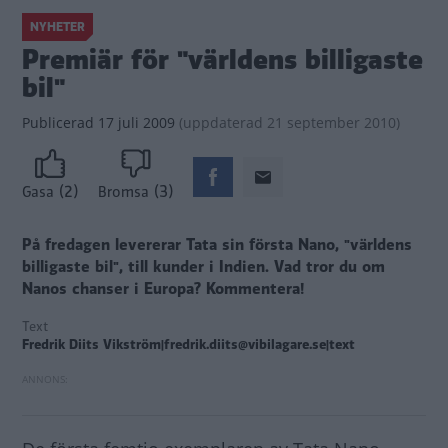
NYHETER
Premiär för "världens billigaste
bil"
Publicerad
17 juli 2009
(
uppdaterad
21 september 2010)
(2)
(3)
Gasa
Bromsa
På fredagen levererar Tata sin första Nano, "världens
billigaste bil", till kunder i Indien.
Vad tror du om
Nanos chanser i Europa? Kommentera!
Text
Fredrik Diits Vikström|fredrik.diits@vibilagare.se|text