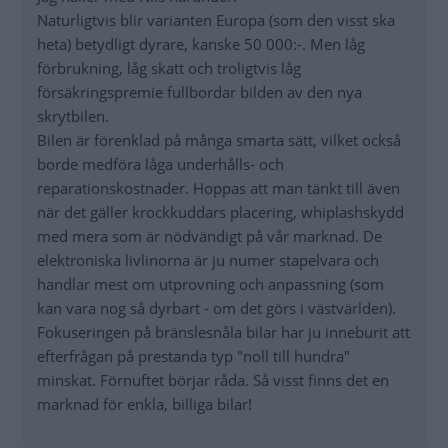
Naturligtvis blir varianten Europa (som den visst ska
heta) betydligt dyrare, kanske 50 000:-. Men låg
förbrukning, låg skatt och troligtvis låg
försäkringspremie fullbordar bilden av den nya
skrytbilen.
Bilen är förenklad på många smarta sätt, vilket också
borde medföra låga underhålls- och
reparationskostnader. Hoppas att man tänkt till även
när det gäller krockkuddars placering, whiplashskydd
med mera som är nödvändigt på vår marknad. De
elektroniska livlinorna är ju numer stapelvara och
handlar mest om utprovning och anpassning (som
kan vara nog så dyrbart - om det görs i västvärlden).
Fokuseringen på bränslesnåla bilar har ju inneburit att
efterfrågan på prestanda typ "noll till hundra"
minskat. Förnuftet börjar råda. Så visst finns det en
marknad för enkla, billiga bilar!