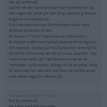
Nils (ej verifierad)
Jag tror att den här enkla bilen har framtiden för sig.
Den väger lite, vilket gör den till en utmärkt grund att
bygga en bra miljöbil på.
Och framöver kommer (förmodligen) också olika
drivlinor användas till den.
En modern "T-Ford" uppfunnen av Tata motors.
En hyfsad småbil med hyfsad säkerhet till ett lågt pris.
Om nypriset i Europa på Tata Europa blir omkring 40-
50 000 kr så kommer den bli en succe, även här. Tata
motors har tänkt rätt. Tata Nano kommer bli en
"milstolpe" i bilhistorien. Många vill ha en enkel, billig
bil som man har råd med. Det finns så mycket annat
man måste lägga sin inkomst på.
#a • Uppdaterat: 2009-07-17 22:37
Roy (ej verifierad)
Jag håller med Nils härunder.