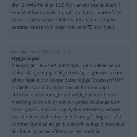
drar 2 kWh/mil eller 1,35 kWh är rätt stor skillnad. I
ena fallet kommer du 25 mil som bäst.. i andra fallet
37 mil. Därför måste elbilarna bli snålare, att göra
batterier större som väger mer är INTE lösningen.
#9 • Uppdaterat: 2020-10-26 11:17
Styggavargen
Men jag ger Lexus ett gratis tips... de modellerna de
tänkte slänga ut pga dålig efterfrågan, gör dessa som
elbilar istället och skippa dessa löjliga Crossover/SUV
modeller som aldrig kommer att komma upp i
effektiva nivåer som gör det möjligt att kombinera
med lång räckvidd. Är det värt priset att slänga bort
10 mil pga SUV kaross? Jag tycker inte detta, och jag
tror kunderna hellre har en bil som går längre ... alla
kommer tjäna på att gå tillbaka till vanliga bilmodeller
där fokus ligger på effektiv kaross med låg