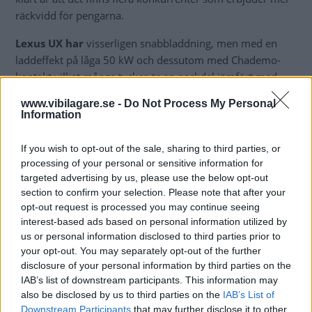
räckvidd för pengarna.
Lexus UX har
visserligen snabbladdning, men med en
laddeffekt på låga 50 kW och dessutom med Chademo-
kontakt vilket många tycker är en nackdel jämfört med
den vanligare CCS-standarden.
www.vibilagare.se -
Do Not Process My Personal
Information
Lexus har några av bilvärldens mest lojala köpare, och det
blir intressant att se hur bra den nya elmodellen kommer
If you wish to opt-out of the sale, sharing to third parties, or
sälja i Sverige. Lexus har tidigare lockat med en
ovanligt
processing of your personal or sensitive information for
generös batterigaranti
som försäljningsargument: upp
targeted advertising by us, please use the below opt-out
till 100 000 mil.
section to confirm your selection. Please note that after your
opt-out request is processed you may continue seeing
Läs också:
”Självladdande” hybrid fortfarande inte
interest-based ads based on personal information utilized by
vilseledande
us or personal information disclosed to third parties prior to
your opt-out. You may separately opt-out of the further
disclosure of your personal information by third parties on the
IAB’s list of downstream participants. This information may
MISSA INTE KOMMANDE ARTIKLAR OM
also be disclosed by us to third parties on the
IAB’s List of
ELBILAR
Downstream Participants
that may further disclose it to other