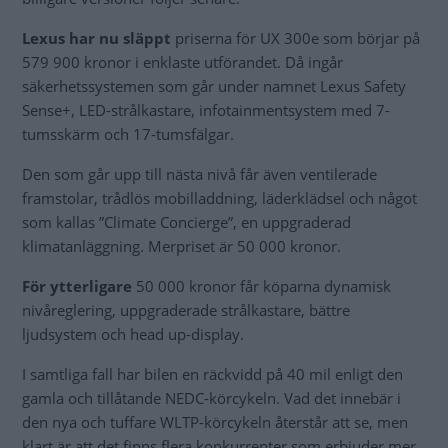
Lexus har nu släppt
priserna för UX 300e som börjar på
579 900 kronor i enklaste utförandet. Då ingår
säkerhetssystemen som går under namnet Lexus Safety
Sense+, LED-strålkastare, infotainmentsystem med 7-
tumsskärm och 17-tumsfälgar.
Den som går upp till nästa nivå får även ventilerade
framstolar, trådlös mobilladdning, läderklädsel och något
som kallas ”Climate Concierge”, en uppgraderad
klimatanläggning. Merpriset är 50 000 kronor.
För ytterligare
50 000 kronor får köparna dynamisk
nivåreglering, uppgraderade strålkastare, bättre
ljudsystem och head up-display.
I samtliga fall har bilen en räckvidd på 40 mil enligt den
gamla och tillåtande NEDC-körcykeln. Vad det innebär i
den nya och tuffare WLTP-körcykeln återstår att se, men
klart är att det finns flera konkurrenter som erbjuder mer