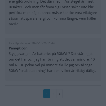
energiförbrukning. Det där med in/ur steget är mest
ursäkter.. och man får finna sig i vissa saker inte blir
perfekta men något annat måste kanske vara viktigare
såsom att spara energi och komma längre, vem håller
med?
#a • Uppdaterat: 2020-10-26 11:44
Panopticon
Styggavargen: Är batteriet på 50kWh? Det står inget
om det här och jag har för mig att det var mindre. 40
mil NEDC pekar väl på mindre skulle jag också säga..
50kW "snabbladdning" har den, vilket är riktigt dåligt.
Paginering
Nuvarande
1
Sida
2
Nästa
›
sida
sida