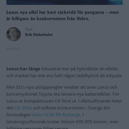
Lexus nya elbil har kort räckvidd för pengarna – men
är billigare än konkurrenten från Volvo.
Text
Erik Söderholm
Lexus har länge
fokuserat mer på hybridbilar än elbilar,
och märket har inte ens haft någon laddhybrid att erbjuda.
Men EU:s nya utsläppsregler innebär att även Lexus och
koncersyskonet Toyota ska lansera nya batterielbilar. För
Lexus är kompaktsuven UX först ut. I elbilsutförande heter
den
UX 300e
och tuffaste konkurrenten i Sverige blir
förmodligen
Volvo XC40 P8 Recharge
. I
lanseringsutförande kostar Volvon 699 000 kronor, men
billigare versioner följer senare.