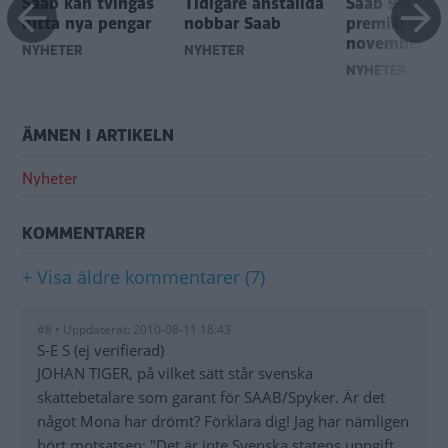
Saab kan tvingas
Tidigare anställda
Saab 9-4X få
hitta nya pengar
nobbar Saab
premiär i
november
NYHETER
NYHETER
NYHETER
ÄMNEN I ARTIKELN
Nyheter
KOMMENTARER
+ Visa äldre kommentarer (7)
#8 • Uppdaterat: 2010-08-11 18:43
S-E S (ej verifierad)
JOHAN TIGER, på vilket sätt står svenska
skattebetalare som garant för SAAB/Spyker. Är det
något Mona har drömt? Förklara dig! Jag har nämligen
hört motsatsen: "Det är inte Svenska statens uppgift