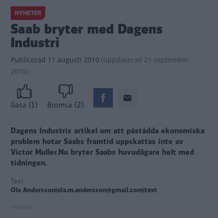
NYHETER
Saab bryter med Dagens
Industri
Publicerad
11 augusti 2010
(
uppdaterad
21 september
2010)
(1)
(2)
Gasa
Bromsa
Dagens Industris artikel om att påstådda ekonomiska
problem hotar Saabs framtid uppskattas inte av
Victor Muller.Nu bryter Saabs huvudägare helt med
tidningen.
Text
Ola Andersson|ola.m.andersson@gmail.com|text