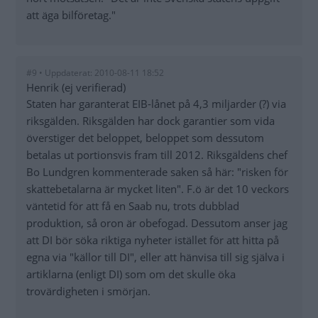
att äga bilföretag."
#9 • Uppdaterat: 2010-08-11 18:52
Henrik (ej verifierad)
Staten har garanterat EIB-lånet på 4,3 miljarder (?) via
riksgälden. Riksgälden har dock garantier som vida
överstiger det beloppet, beloppet som dessutom
betalas ut portionsvis fram till 2012. Riksgäldens chef
Bo Lundgren kommenterade saken så här: "risken för
skattebetalarna är mycket liten". F.ö är det 10 veckors
väntetid för att få en Saab nu, trots dubblad
produktion, så oron är obefogad. Dessutom anser jag
att DI bör söka riktiga nyheter istället för att hitta på
egna via "källor till DI", eller att hänvisa till sig själva i
artiklarna (enligt DI) som om det skulle öka
trovärdigheten i smörjan.