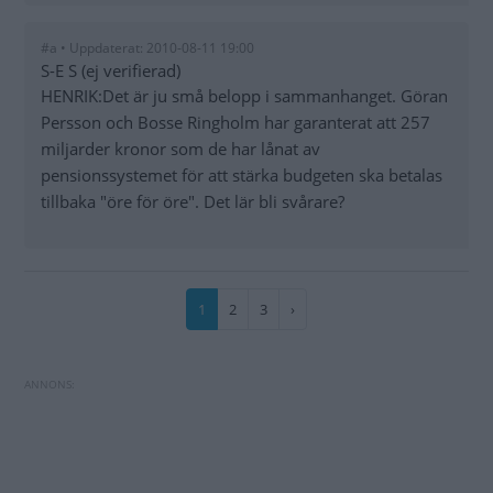
#a • Uppdaterat: 2010-08-11 19:00
S-E S (ej verifierad)
HENRIK:Det är ju små belopp i sammanhanget. Göran
Persson och Bosse Ringholm har garanterat att 257
miljarder kronor som de har lånat av
pensionssystemet för att stärka budgeten ska betalas
tillbaka "öre för öre". Det lär bli svårare?
Paginering
Nuvarande
1
Sida
2
Sida
3
Nästa
›
sida
sida