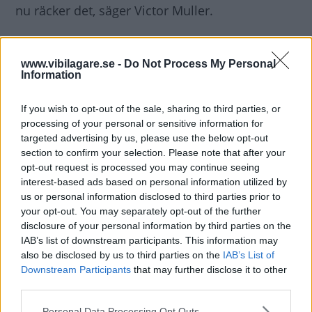
nu räcker det, säger Victor Muller.
Diskutera
: Gör Spyker Cars och Victor Muller
www.vibilagare.se -
Do Not Process My Personal
rätt? Och borde Dagens Industri rapportera på
Information
detta vis?
If you wish to opt-out of the sale, sharing to third parties, or
processing of your personal or sensitive information for
targeted advertising by us, please use the below opt-out
section to confirm your selection. Please note that after your
opt-out request is processed you may continue seeing
interest-based ads based on personal information utilized by
us or personal information disclosed to third parties prior to
your opt-out. You may separately opt-out of the further
disclosure of your personal information by third parties on the
IAB’s list of downstream participants. This information may
also be disclosed by us to third parties on the
IAB’s List of
Downstream Participants
that may further disclose it to other
third parties.
Please note that this website/app uses one or more Google
Personal Data Processing Opt Outs