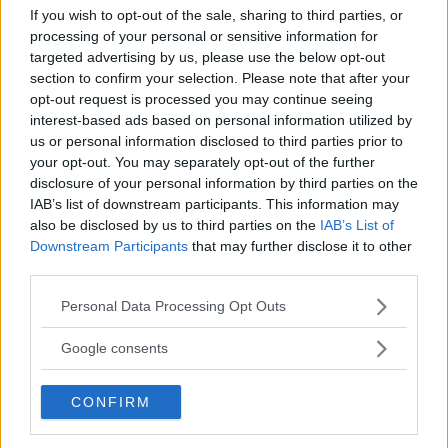
antalet laddplatser för elbilar är för litet jämfört med
If you wish to opt-out of the sale, sharing to third parties, or
antalet elbilar som rullar på vägarna. Till 2022 är planen
processing of your personal or sensitive information for
att ha totalt 4 000 laddplatser för elbilar, jämfört med 2
targeted advertising by us, please use the below opt-out
section to confirm your selection. Please note that after your
800 i dag.
opt-out request is processed you may continue seeing
Om Stockholm ska nå
EU:s rekommendation, att det
interest-based ads based on personal information utilized by
us or personal information disclosed to third parties prior to
högst ska gå tio elbilar på varje laddpunkt, behövs 48 000
your opt-out. You may separately opt-out of the further
nya laddpunkter till 2030 enligt en
rapport från
disclosure of your personal information by third parties on the
Stockholms Handelskammare
.
IAB’s list of downstream participants. This information may
also be disclosed by us to third parties on the
IAB’s List of
Vi Bilägare har sökt Daniel Helldén för en kommentar.
Downstream Participants
that may further disclose it to other
third parties.
Läs också:
Sverige klarar inte laddmålet för elbilar: ”Väldigt
farligt”
Please note that this website/app uses one or more Google
Personal Data Processing Opt Outs
services and may gather and store information including but
not limited to your visit or usage behaviour. You may click to
Google consents
grant or deny consent to Google and its third-party tags to
MISSA INTE KOMMANDE ARTIKLAR OM
use your data for below specified purposes in below Google
ELBILAR
CONFIRM
consent section.
Få vårt nyhetsbrev utan kostnad