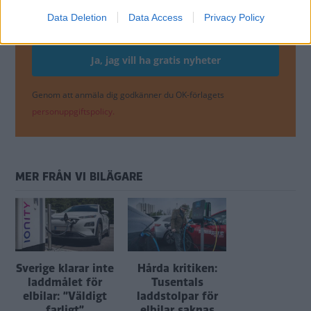
Data Deletion
Data Access
Privacy Policy
Genom att anmäla dig godkänner du OK-förlagets
personuppgiftspolicy.
MER FRÅN VI BILÄGARE
Sverige klarar inte
Hårda kritiken:
laddmålet för
Tusentals
elbilar: ”Väldigt
laddstolpar för
farligt”
elbilar saknas