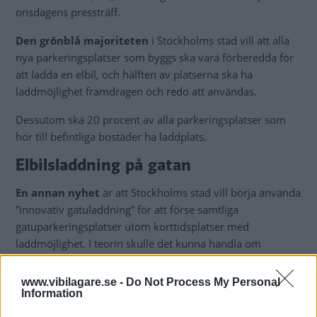
onsdagens pressträff.
Den grönblå majoriteten
i Stockholms stad vill att alla
nya parkeringsplatser som byggs ska vara förberedda för
att ladda en elbil, och hälften av platserna ska ha
laddmöjlighet framdragen och redo att användas.
Dessutom ska 20 procent av alla parkeringsplatser som
hör till befintliga bostäder ha laddplats.
Elbilsladdning på gatan
En annan nyhet
är att Stockholms stad vill börja använda
”innovativ gatuladdning” för att förse samtliga
gatuparkeringsplatser utom korttidsplatser med
laddmöjlighet. I teorin skulle det kunna handla om
lyktstolpsladdning eller andra lösningar, men det är inget
som är bekräftat.
www.vibilagare.se -
Do Not Process My Personal
Information
Stockholms stad har tidigare fått kritik från flera håll för att