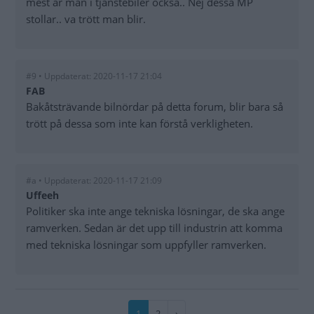
mest är män i tjänstebiler också.. Nej dessa MP
stollar.. va trött man blir.
#9 • Uppdaterat: 2020-11-17 21:04
FAB
Bakåtsträvande bilnördar på detta forum, blir bara så
trött på dessa som inte kan förstå verkligheten.
#a • Uppdaterat: 2020-11-17 21:09
Uffeeh
Politiker ska inte ange tekniska lösningar, de ska ange
ramverken. Sedan är det upp till industrin att komma
med tekniska lösningar som uppfyller ramverken.
Paginering
Nuvarande
1
Sida
2
Nästa
›