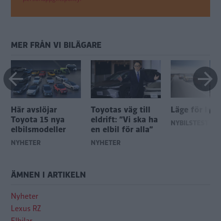
MER FRÅN VI BILÄGARE
Här avslöjar
Toyotas väg till
Läge för lyxl
Toyota 15 nya
eldrift: ”Vi ska ha
NYBILSTEST
elbilsmodeller
en elbil för alla”
NYHETER
NYHETER
ÄMNEN I ARTIKELN
Nyheter
Lexus RZ