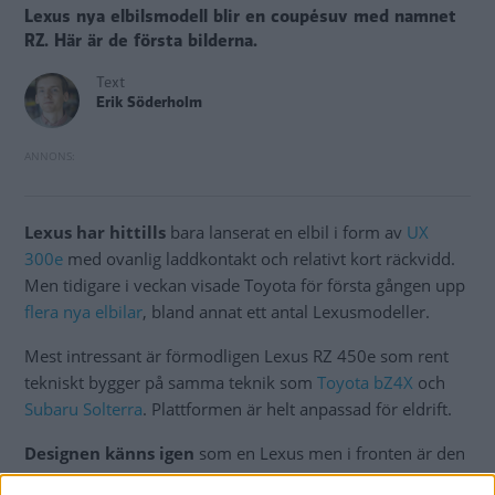
Lexus nya elbilsmodell blir en coupésuv med namnet
RZ. Här är de första bilderna.
Text
Erik Söderholm
Lexus har hittills
bara lanserat en elbil i form av
UX
300e
med ovanlig laddkontakt och relativt kort räckvidd.
Men tidigare i veckan visade Toyota för första gången upp
flera nya elbilar
, bland annat ett antal Lexusmodeller.
Mest intressant är förmodligen Lexus RZ 450e som rent
tekniskt bygger på samma teknik som
Toyota bZ4X
och
Subaru Solterra
. Plattformen är helt anpassad för eldrift.
Designen känns igen
som en Lexus men i fronten är den
numera märkestypiska så kallade ”spindelgrillen”