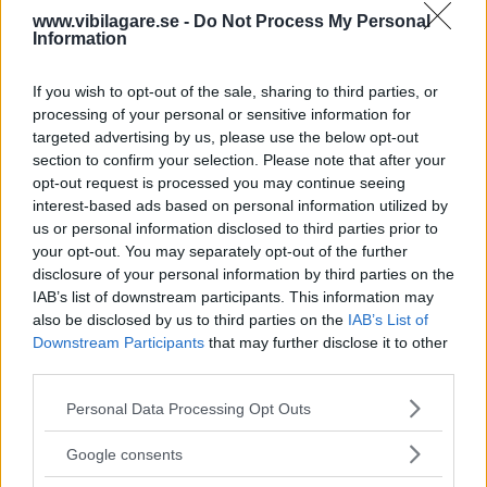
igentäppt. Bakpartiet ska ge sportiga coupévibbar och
www.vibilagare.se -
Do Not Process My Personal
designstuket är inte helt olikt
Volkswagen ID.5
eller
Audi
Information
Q4 e-tron Sportback
.
If you wish to opt-out of the sale, sharing to third parties, or
Det finns än så länge inga interiörbilder eller tekniska
processing of your personal or sensitive information for
detaljer för Lexus RZ, men eftersom tekniken alltså delas
targeted advertising by us, please use the below opt-out
med Toyota bZ4X är det ingen vild gissning att modellen
section to confirm your selection. Please note that after your
opt-out request is processed you may continue seeing
får ett 71 kWh-batteri med 45 mils räckvidd och
interest-based ads based on personal information utilized by
fyrhjulsdrift.
us or personal information disclosed to third parties prior to
your opt-out. You may separately opt-out of the further
disclosure of your personal information by third parties on the
IAB’s list of downstream participants. This information may
also be disclosed by us to third parties on the
IAB’s List of
Downstream Participants
that may further disclose it to other
third parties.
Please note that this website/app uses one or more Google
Personal Data Processing Opt Outs
services and may gather and store information including but
not limited to your visit or usage behaviour. You may click to
Google consents
grant or deny consent to Google and its third-party tags to