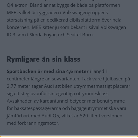
Q4 e-tron. Bland annat byggs de båda på plattformen
MEB, vilket är ryggraden i Volkswagengruppens
storsatsning på en dedikerad elbilsplattform över hela
koncernen. MEB sitter ju som bekant i såväl Volkswagen
ID.3 som i Skoda Enyaq och Seat el-Born.
Rymligare än sin klass
Sportbacken är med sina 4,6 meter
i längd 1
centimeter längre än suvvarianten. Tack vare hjulbasen på
2,77 meter säger Audi att bilen utrymmesmässigt placerar
sig ett steg ovanför sin egentliga utrymmesklass.
Avsaknaden av kardantunnel betyder mer benutrymme
för baksätespassagerarna och bagageutrymmet ska vara
jämförbart med Audi Q5, vilket är 520 liter i versionen
med förbränningsmotor.