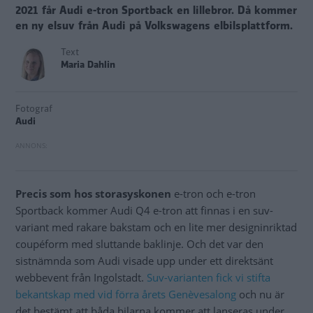
2021 får Audi e-tron Sportback en lillebror. Då kommer
en ny elsuv från Audi på Volkswagens elbilsplattform.
Text
Maria Dahlin
Fotograf
Audi
Precis som hos storasyskonen
e-tron och e-tron
Sportback kommer Audi Q4 e-tron att finnas i en suv-
variant med rakare bakstam och en lite mer designinriktad
coupéform med sluttande baklinje. Och det var den
sistnämnda som Audi visade upp under ett direktsänt
webbevent från Ingolstadt.
Suv-varianten fick vi stifta
bekantskap med vid förra årets Genèvesalong
och nu är
det bestämt att båda bilarna kommer att lanseras under