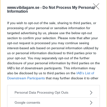
www.vibilagare.se -
Do Not Process My Personal
Information
If you wish to opt-out of the sale, sharing to third parties, or
processing of your personal or sensitive information for
targeted advertising by us, please use the below opt-out
section to confirm your selection. Please note that after your
opt-out request is processed you may continue seeing
interest-based ads based on personal information utilized by
us or personal information disclosed to third parties prior to
your opt-out. You may separately opt-out of the further
disclosure of your personal information by third parties on the
Någon insida får vi inte se
, eftersom bilen vi tittar på
IAB’s list of downstream participants. This information may
under livesändningen är en ”showcar” utan inredning. Men
also be disclosed by us to third parties on the
IAB’s List of
Audis representanter säger att interiören är exakt
Downstream Participants
that may further disclose it to other
densamma som i vanliga Q4 e-tron. Däremot finns inga
third parties.
bilder på baksäte och bagageutrymme, där bilarna skiljer
Please note that this website/app uses one or more Google
Personal Data Processing Opt Outs
sig åt i form.
services and may gather and store information including but
Istället för en grill med luftintag sitter i fronten en
not limited to your visit or usage behaviour. You may click to
Google consents
åttakantig, yta med vågformade paneler.
grant or deny consent to Google and its third-party tags to