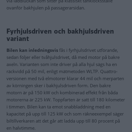
via laddluckan som sitter på klassiskt tanklocksställe
ovanför bakhjulen på passagerarsidan.
Fyrhjulsdriven och bakhjulsdriven
variant
Bilen kan inledningsvis
fås i fyrhjulsdrivet utförande,
sedan följer eller tvåhjulsdrivet, då med motor på bakre
axeln. Varianten som inte driver på alla hjul sägs ha en
räckvidd på 50 mil, enligt mätmetoden WLTP. Quattro-
versionen med två elmotorer klarar 44 mil och merparten
av körningen sker i bakhjulsdriven form. Den bakre
motorn är på 150 kW och kombinerad effekt från båda
motorerna är 225 kW. Toppfarten är satt till 180 kilometer
i timmen. Bilen kan ta emot snabbladdning med en
kapacitet på upp till 125 kW och som räkneexempel säger
biltillverkaren att det går att ladda upp till 80 procent på
en halvtimme.