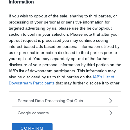
Information
If you wish to opt-out of the sale, sharing to third parties, or
processing of your personal or sensitive information for
targeted advertising by us, please use the below opt-out
section to confirm your selection. Please note that after your
opt-out request is processed you may continue seeing
interest-based ads based on personal information utilized by
us or personal information disclosed to third parties prior to
your opt-out. You may separately opt-out of the further
disclosure of your personal information by third parties on the
IAB’s list of downstream participants. This information may
also be disclosed by us to third parties on the
IAB’s List of
Downstream Participants
that may further disclose it to other
third parties.
Please note that this website/app uses one or more Google
Personal Data Processing Opt Outs
services and may gather and store information including but
not limited to your visit or usage behaviour. You may click to
Google consents
grant or deny consent to Google and its third-party tags to
use your data for below specified purposes in below Google
CONFIRM
consent section.