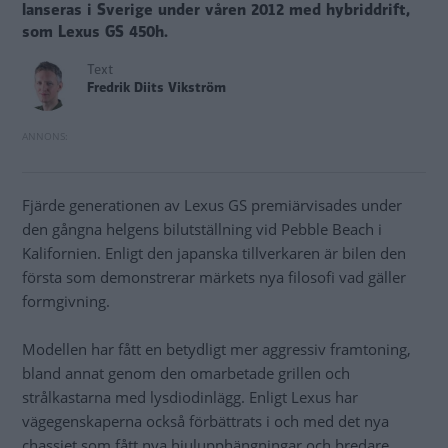
lanseras i Sverige under våren 2012 med hybriddrift,
som Lexus GS 450h.
Text
Fredrik Diits Vikström
Fjärde generationen av Lexus GS premiärvisades under
den gångna helgens bilutställning vid Pebble Beach i
Kalifornien. Enligt den japanska tillverkaren är bilen den
första som demonstrerar märkets nya filosofi vad gäller
formgivning.
Modellen har fått en betydligt mer aggressiv framtoning,
bland annat genom den omarbetade grillen och
strålkastarna med lysdiodinlägg. Enligt Lexus har
vägegenskaperna också förbättrats i och med det nya
chassiet som fått nya hjulupphängningar och bredare