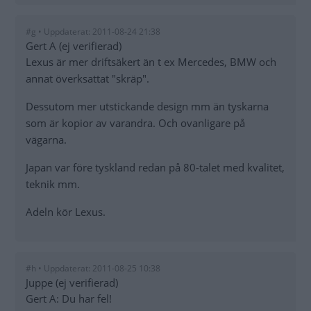
#g • Uppdaterat: 2011-08-24 21:38
Gert A (ej verifierad)
Lexus är mer driftsäkert än t ex Mercedes, BMW och
annat överksattat "skräp".
Dessutom mer utstickande design mm än tyskarna
som är kopior av varandra. Och ovanligare på
vägarna.
Japan var före tyskland redan på 80-talet med kvalitet,
teknik mm.
Adeln kör Lexus.
#h • Uppdaterat: 2011-08-25 10:38
Juppe (ej verifierad)
Gert A: Du har fel!