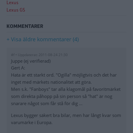
Lexus
Lexus GS
KOMMENTARER
+ Visa äldre kommentarer (4)
#f • Uppdaterat: 2011-08-24 21:30
Juppe (ej verifierad)
Gert A:
Hata är ett starkt ord. "Ogilla" möjligtvis och det har
inget med märkets nationalitet att göra.
Men s.k. "Fanboys" tar alla klagomål på favoritmärket
som direkta påhopp på sin person så "hat" är nog
snarare något som får stå för dig ...
Lexus bygger säkert bra bilar, men har långt kvar som
varumärke i Europa.