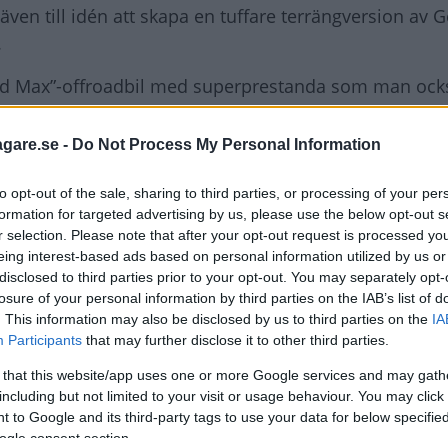
oäven till idén att skapa en tuffare terrängversion a
.
”Mad Max”-offroadbil med superprestanda som man ock
på sanddynerna med den.
agare.se -
Do Not Process My Personal Information
är är modellerna som ska ingå
to opt-out of the sale, sharing to third parties, or processing of your per
formation for targeted advertising by us, please use the below opt-out s
r selection. Please note that after your opt-out request is processed y
NIGSEGG
eing interest-based ads based on personal information utilized by us or
disclosed to third parties prior to your opt-out. You may separately opt-
losure of your personal information by third parties on the IAB’s list of
. This information may also be disclosed by us to third parties on the
IA
Participants
that may further disclose it to other third parties.
ftspolicy.
 that this website/app uses one or more Google services and may gath
including but not limited to your visit or usage behaviour. You may click 
 to Google and its third-party tags to use your data for below specifi
ogle consent section.