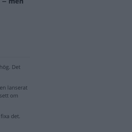
n – men
 hög. Det
en lanserat
vsett om
ixa det.