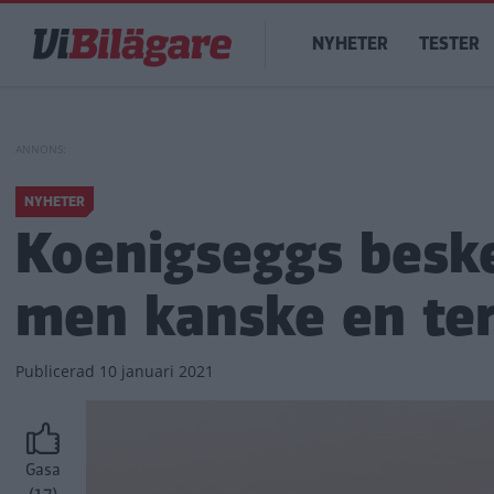
Hoppa
Main
till
NYHETER
TESTER
navigation
huvudinnehåll
NYHETER
Koenigseggs beske
men kanske en ter
Publicerad
10 januari 2021
Gasa