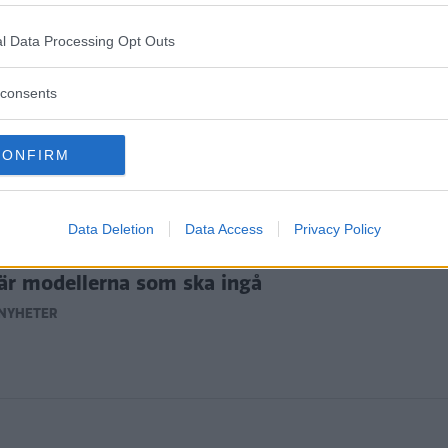
l Data Processing Opt Outs
Koenigse
"långt ö
consents
NYHETER
CONFIRM
Data Deletion
Data Access
Privacy Policy
Koenigseggs nya drömgarage – här
är modellerna som ska ingå
NYHETER