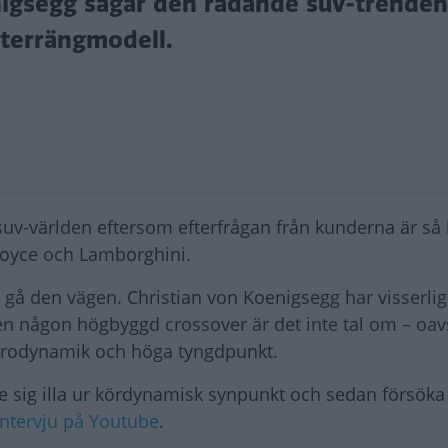
igsegg sågar den rådande suv-trende
terrängmodell.
i suv-världen eftersom efterfrågan från kunderna är så
Royce och Lamborghini.
gå den vägen. Christian von Koenigsegg har visserlig
en någon högbyggd crossover är det inte tal om – oa
aerodynamik och höga tyngdpunkt.
sig illa ur kördynamisk synpunkt och sedan försöka f
intervju på Youtube
.