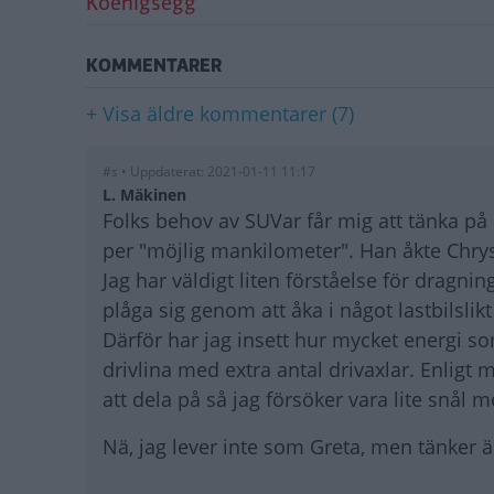
Koenigsegg
KOMMENTARER
+ Visa äldre kommentarer (7)
#s • Uppdaterat: 2021-01-11 11:17
L. Mäkinen
Folks behov av SUVar får mig att tänka på
per "möjlig mankilometer". Han åkte Chry
Jag har väldigt liten förståelse för dragning
plåga sig genom att åka i något lastbilslik
Därför har jag insett hur mycket energi s
drivlina med extra antal drivaxlar. Enligt
att dela på så jag försöker vara lite snål 
Nä, jag lever inte som Greta, men tänker 