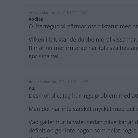
#t • Uppdaterat: 2021-01-11 11:26
Kodiaq
O..herregud vi närmar oss diktatur med s
Vilken illaluktande dubbelmoral vissa har.
Blir ännu mer irriterad när folk ska best
gör sina val.
#u • Uppdaterat: 2021-01-11 11:38
A.L
Desmoholic: Jag har inge problem med att d
Men det har inte särskilt mycket med det 
Vad gäller hur bilvalet sedan påverkar är 
definition ger inte någon som helst högre p