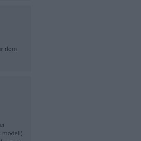
hur dom
er
s modell).