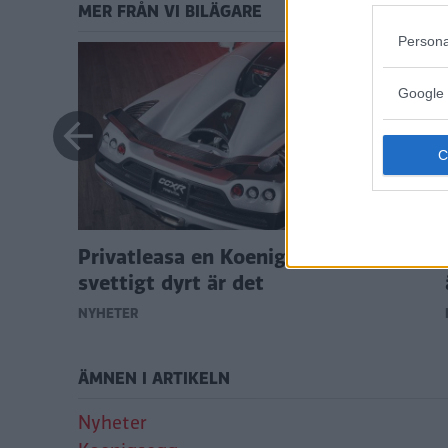
MER FRÅN VI BILÄGARE
Persona
lara
Google 
Privatleasa en Koenigsegg – så
svettigt dyrt är det
NYHETER
ÄMNEN I ARTIKELN
Nyheter