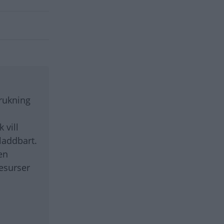
brukning
 vill
 laddbart.
en
resurser