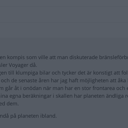
 en kompis som ville att man diskuterade bränsleför
sler Voyager då.
en till klumpiga bilar och tycker det är konstigt att folk
t och de senaste åren har jag haft möjligheten att åka
om går åt i onödan när man har en stor frontarea och 
 mina egna beräkningar i skallen har planeten ändliga 
med dem.
ändå på planeten ibland.