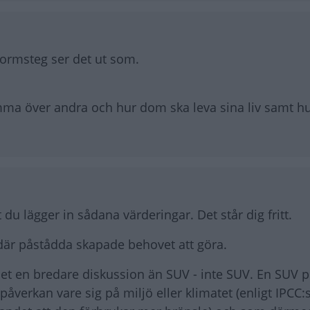
tormsteg ser det ut som.
ämma över andra och hur dom ska leva sina liv samt 
u lägger in sådana värderingar. Det står dig fritt.
där påstådda skapade behovet att göra.
det en bredare diskussion än SUV - inte SUV. En SUV p
åverkan vare sig på miljö eller klimatet (enligt IPCC: