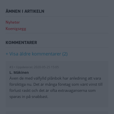
ÄMNEN I ARTIKELN
Nyheter
Koenigsegg
KOMMENTARER
+ Visa äldre kommentarer (2)
#3 • Uppdaterat: 2020-05-25 15:05
L. Mäkinen
Även de med välfylld plånbok har anledning att vara
försiktiga nu. Det är många företag som vänt vinst till
förlust raskt och det är ofta extravaganserna som
sparas in på snabbast.