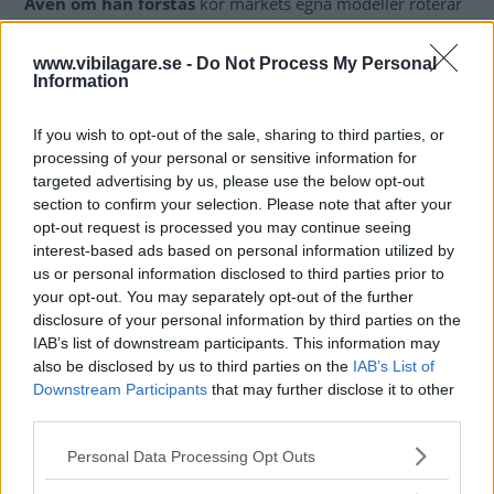
Även om han förstås
kör märkets egna modeller roterar
han mellan två Tesla som vardagsbilar: en Model 3 och en
Model S.
www.vibilagare.se -
Do Not Process My Personal
Information
– När det kommer till min privata bilsamling är den
ganska gles. Anledningen är att alla pengar jag tjänade
If you wish to opt-out of the sale, sharing to third parties, or
under de första 15 åren med Koenigsegg gick tillbaka till
processing of your personal or sensitive information for
verksamheten för att vi skulle kunna växa så snabbt och
targeted advertising by us, please use the below opt-out
section to confirm your selection. Please note that after your
stabilt som möjligt.
opt-out request is processed you may continue seeing
Garaget blev musikstudio
interest-based ads based on personal information utilized by
us or personal information disclosed to third parties prior to
Det hjälpte inte
heller att husets enda garage upptogs av
your opt-out. You may separately opt-out of the further
sonens musikstudio, skämtar Christian von Koenigsegg.
disclosure of your personal information by third parties on the
IAB’s list of downstream participants. This information may
Men nu bygger han ut med ett fembilsgarage och första
also be disclosed by us to third parties on the
IAB’s List of
modellen i Christians egna bilsamling blir den första
Downstream Participants
that may further disclose it to other
sportbilen han köpte som 19-åring – en Mazda MX-5.
third parties.
– Och nyligen snubblade jag över en av de sista Lotus
Please note that this website/app uses one or more Google
Personal Data Processing Opt Outs
Esprit som någonsin byggdes, på nätet. Eftersom Esprit var
services and may gather and store information including but