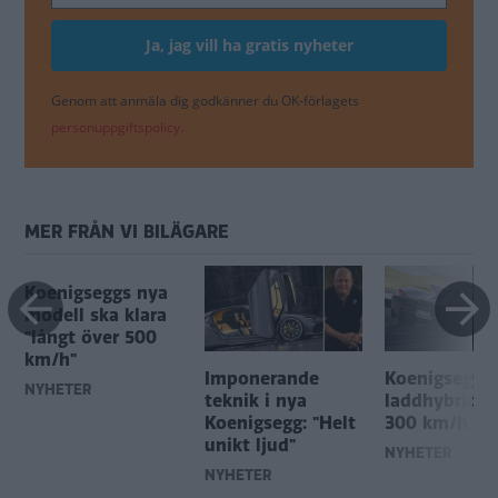
Genom att anmäla dig godkänner du OK-förlagets
personuppgiftspolicy.
MER FRÅN VI BILÄGARE
Koenigseggs nya
modell ska klara
"långt över 500
km/h"
Imponerande
Koenigseggs
NYHETER
teknik i nya
laddhybrid kl
Koenigsegg: "Helt
300 km/h på 
unikt ljud"
NYHETER
NYHETER