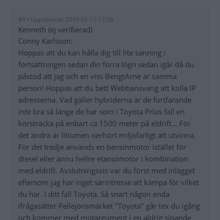
#9 • Uppdaterat: 2010-01-12 17:36
Kenneth (ej verifierad)
Conny Karlsson:
Hoppas att du kan hålla dig till lite sanning i
fortsättningen sedan din förra lögn sedan igår då du
påstod att jag och en viss BengtArne är samma
person! Hoppas att du bett Webbansvarig att kolla IP
adresserna. Vad gäller hybriderna är de fortfarande
inte bra så länge de har som i Toyota Prius fall en
körsträcka på enbart ca 1500 meter på eldrift... För
det andra är litiumen oerhört miljöfarligt att utvinna.
För det tredje används en bensinmotor istället för
diesel eller ännu hellre etanolmotor i kombination
med eldrift. Avslutningsvis var du först med inlägget
eftersom jag har inget särintresse att kämpa för vilket
du har. I ditt fall Toyota. Så snart någon enda
ifrågasätter Pellejönsmärket "Toyota" går tex du igång
och kommer med motargument i en aldrig sinande