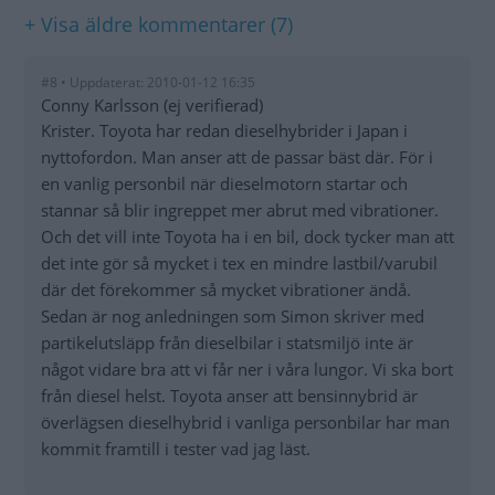
+ Visa äldre kommentarer (7)
#8 • Uppdaterat: 2010-01-12 16:35
Conny Karlsson (ej verifierad)
Krister. Toyota har redan dieselhybrider i Japan i
nyttofordon. Man anser att de passar bäst där. För i
en vanlig personbil när dieselmotorn startar och
stannar så blir ingreppet mer abrut med vibrationer.
Och det vill inte Toyota ha i en bil, dock tycker man att
det inte gör så mycket i tex en mindre lastbil/varubil
där det förekommer så mycket vibrationer ändå.
Sedan är nog anledningen som Simon skriver med
partikelutsläpp från dieselbilar i statsmiljö inte är
något vidare bra att vi får ner i våra lungor. Vi ska bort
från diesel helst. Toyota anser att bensinnybrid är
överlägsen dieselhybrid i vanliga personbilar har man
kommit framtill i tester vad jag läst.