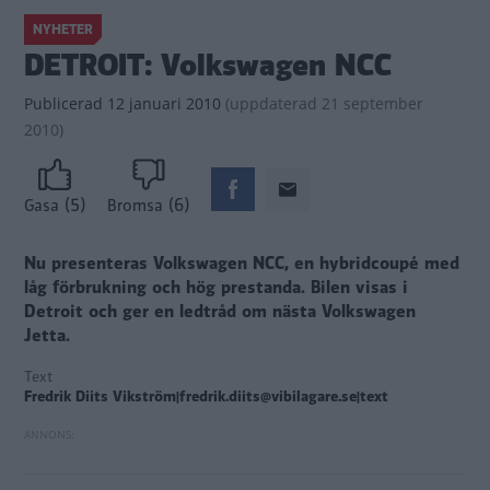
NYHETER
DETROIT: Volkswagen NCC
Publicerad
12 januari 2010
(
uppdaterad
21 september
2010)
(5)
(6)
Gasa
Bromsa
Nu presenteras Volkswagen NCC, en hybridcoupé med
låg förbrukning och hög prestanda. Bilen visas i
Detroit och ger en ledtråd om nästa Volkswagen
Jetta.
Text
Fredrik Diits Vikström|fredrik.diits@vibilagare.se|text