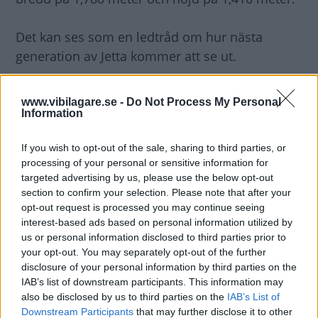
Det kan ses som en ledtråd om hur nästa
generation av Jetta kommer att se ut.
Apropå utseende är det svårt att undvika en
www.vibilagare.se -
Do Not Process My Personal
jämförelse med koncernkusinen Audi A5.
Information
If you wish to opt-out of the sale, sharing to third parties, or
Hur som helst ser bilen väldigt produktionsklar
processing of your personal or sensitive information for
ut.
targeted advertising by us, please use the below opt-out
section to confirm your selection. Please note that after your
Volkswagen meddelar att bilen kan ses som
opt-out request is processed you may continue seeing
interest-based ads based on personal information utilized by
bolagets föreställning av hur en
us or personal information disclosed to third parties prior to
framhjulsdriven hybridbil i kompaktklassen kan
your opt-out. You may separately opt-out of the further
se ut tekniskt och visuellt - när tiden är mogen
disclosure of your personal information by third parties on the
IAB’s list of downstream participants. This information may
för den.
also be disclosed by us to third parties on the
IAB’s List of
Downstream Participants
that may further disclose it to other