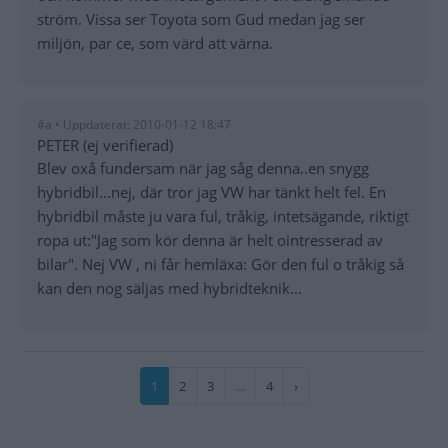
ström. Vissa ser Toyota som Gud medan jag ser
miljön, par ce, som värd att värna.
#a • Uppdaterat: 2010-01-12 18:47
PETER (ej verifierad)
Blev oxå fundersam när jag såg denna..en snygg
hybridbil...nej, där tror jag VW har tänkt helt fel. En
hybridbil måste ju vara ful, tråkig, intetsägande, riktigt
ropa ut:"Jag som kör denna är helt ointresserad av
bilar". Nej VW , ni får hemläxa: Gör den ful o tråkig så
kan den nog säljas med hybridteknik...
Paginering
Nuvarande
1
Sida
2
Sida
3
…
Sida
4
Nästa
›
sida
sida