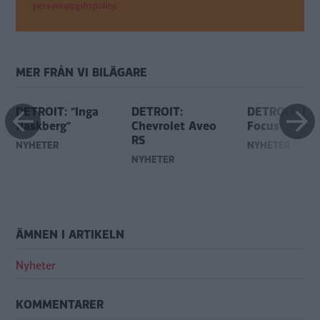
personuppgiftspolicy.
MER FRÅN VI BILÄGARE
DETROIT: "Inga
DETROIT:
DETROIT: Fo
fläskberg"
Chevrolet Aveo
Focus
RS
NYHETER
NYHETER
NYHETER
ÄMNEN I ARTIKELN
Nyheter
KOMMENTARER