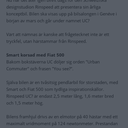
Nu har det åter igen blivit dags för den Schweiziska
designstudion Rinspeed att presentera sin årliga
konceptbil. Bilen ska visas upp på bilsalongen i Genéve i
början av mars och går under namnet UC?
Värt att nämnas är kanske att frågetecknet inte är ett
tryckfel, utan härstammar från Rinspeed.
Smart korsad med Fiat 500
Bakom bokstäverna UC döljer sig orden "Urban
Commuter" och frasen "You see?".
Själva bilen är en tvåsitsig pendlarbil för storstaden, med
Smart och Fiat 500 som tydliga inspirationskällor.
Rinspeed UC? är endast 2,5 meter lång, 1,6 meter bred
och 1,5 meter hög.
Bilens framhjul drivs av en elmotor på 40 hästar med ett
maximalt vridmoment på 124 newtonmeter. Prestandan