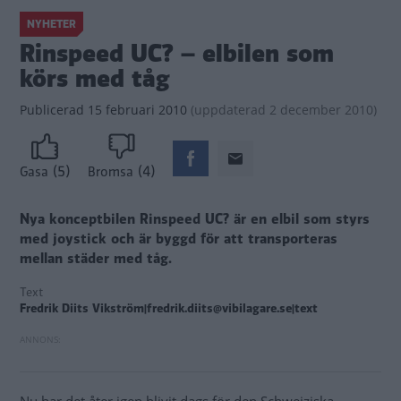
NYHETER
Rinspeed UC? – elbilen som
körs med tåg
Publicerad
15 februari 2010
(
uppdaterad
2 december 2010)
(5)
(4)
Gasa
Bromsa
Nya konceptbilen Rinspeed UC? är en elbil som styrs
med joystick och är byggd för att transporteras
mellan städer med tåg.
Text
Fredrik Diits Vikström|fredrik.diits@vibilagare.se|text