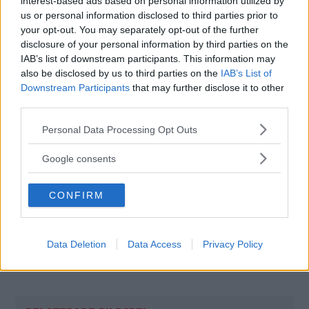
interest-based ads based on personal information utilized by
tillverkare om att göra verklighet av konceptet.
us or personal information disclosed to third parties prior to
your opt-out. You may separately opt-out of the further
Diskutera:
Vad tycker du om Rinspeed UC?
disclosure of your personal information by third parties on the
IAB’s list of downstream participants. This information may
also be disclosed by us to third parties on the
IAB’s List of
Downstream Participants
that may further disclose it to other
third parties.
Please note that this website/app uses one or more Google
Personal Data Processing Opt Outs
services and may gather and store information including but
not limited to your visit or usage behaviour. You may click to
Google consents
grant or deny consent to Google and its third-party tags to
use your data for below specified purposes in below Google
CONFIRM
consent section.
Data Deletion
Data Access
Privacy Policy