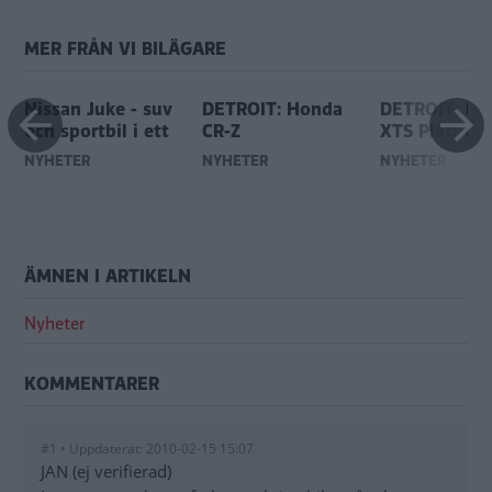
MER FRÅN VI BILÄGARE
Nissan Juke - suv
DETROIT: Honda
DETROIT: Cad
och sportbil i ett
CR-Z
XTS Platinu
NYHETER
NYHETER
NYHETER
ÄMNEN I ARTIKELN
Nyheter
KOMMENTARER
#1 • Uppdaterat: 2010-02-15 15:07
JAN (ej verifierad)