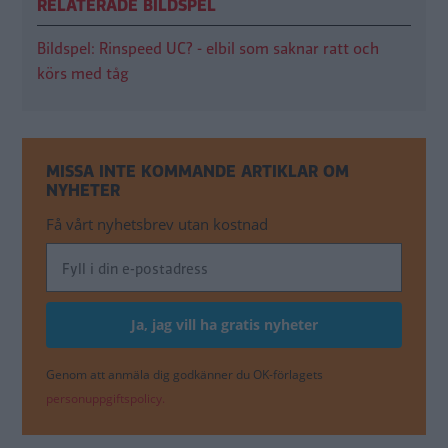
RELATERADE BILDSPEL
Bildspel: Rinspeed UC? - elbil som saknar ratt och
körs med tåg
MISSA INTE KOMMANDE ARTIKLAR OM
NYHETER
Få vårt nyhetsbrev utan kostnad
Genom att anmäla dig godkänner du OK-förlagets
personuppgiftspolicy.