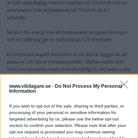
är fullt stadsduglig, med en toppfart på 120 km/h och en
acceleration från stillastående till 50 km/h på 4,1
sekunder.
Motorn får energi från ett batteripaket av typen litiumjon
och en laddning ger en räckvidd på 120 kilometer.
En intressant aspekt med bilen är att den är byggd för att
passa in i ett större transportsystem. Mellan städer kan
bilen transporteras med särskilda biltåg för att sedan rulla
ut på egen hand i stadstrafiken.
www.vibilagare.se -
Do Not Process My Personal
Joystick istället för ratt
Information
Den 980 kilo lätta bilen styrs med en joystick istället för
ratt, ett tydligt konceptuellt drag. Men till det yttre ser
If you wish to opt-out of the sale, sharing to third parties, or
processing of your personal or sensitive information for
bilen ganska produktionsfärdig ut och Rinspeed menar att
targeted advertising by us, please use the below opt-out
bilen är tänkt för serietillverkning.
section to confirm your selection. Please note that after your
opt-out request is processed you may continue seeing
Rinspeed meddelar också att de är i förhandlingar med