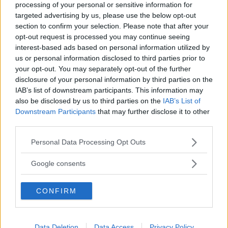
processing of your personal or sensitive information for
MISSA INTE KOMMANDE ARTIKLAR OM
targeted advertising by us, please use the below opt-out
SKODA OCTAVIA
section to confirm your selection. Please note that after your
Få vårt nyhetsbrev utan kostnad
opt-out request is processed you may continue seeing
interest-based ads based on personal information utilized by
us or personal information disclosed to third parties prior to
your opt-out. You may separately opt-out of the further
disclosure of your personal information by third parties on the
IAB’s list of downstream participants. This information may
also be disclosed by us to third parties on the
IAB’s List of
Downstream Participants
that may further disclose it to other
Genom att anmäla dig godkänner du OK-förlagets
third parties.
personuppgiftspolicy.
Please note that this website/app uses one or more Google
Personal Data Processing Opt Outs
services and may gather and store information including but
not limited to your visit or usage behaviour. You may click to
Google consents
grant or deny consent to Google and its third-party tags to
MER FRÅN VI BILÄGARE
use your data for below specified purposes in below Google
CONFIRM
consent section.
Data Deletion
Data Access
Privacy Policy