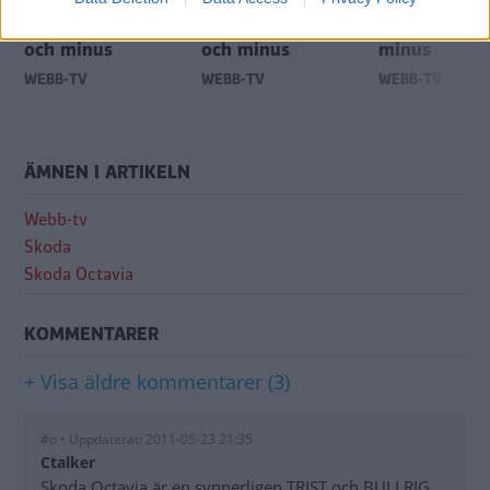
Skoda Fabia: Plus
Suzuki Swift: Plus
Mazda 2: Plu
och minus
och minus
minus
WEBB-TV
WEBB-TV
WEBB-TV
ÄMNEN I ARTIKELN
Webb-tv
Skoda
Skoda Octavia
KOMMENTARER
+ Visa äldre kommentarer (3)
#o • Uppdaterat: 2011-05-23 21:35
Ctalker
Skoda Octavia är en synnerligen TRIST och BULLRIG