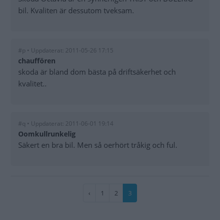
bil. Kvaliten är dessutom tveksam.
#p • Uppdaterat: 2011-05-26 17:15
chauffören
skoda är bland dom bästa på driftsäkerhet och
kvalitet..
#q • Uppdaterat: 2011-06-01 19:14
Oomkullrunkelig
Säkert en bra bil. Men så oerhört tråkig och ful.
Paginering
Föregående
‹
Sida
1
Sida
2
Nuvarande
3
sida
sida