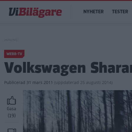
Hoppa
Main
till
NYHETER
TESTER
navigation
huvudinnehåll
WEBB-TV
Volkswagen Sharan
Publicerad
31 mars 2011
(
uppdaterad
25 augusti 2014)
Gasa
(19)