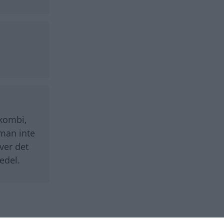
 kombi,
 man inte
ver det
edel.