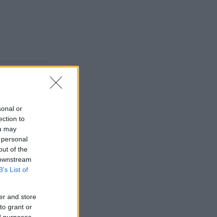
a Ford S-
sonal or
ection to
ou may
 personal
out of the
 downstream
B’s List of
er and store
to grant or
ed purposes