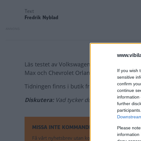
Text
Fredrik Nyblad
www.vibil
Läs testet av Volkswagen Sharan i Vi Biläga
If you wish 
Max och Chevrolet Orlando.
sensitive in
confirm you
Tidningen finns i butik från 5 april och ko
continue se
information 
Diskutera:
Vad tycker du om Volkswagen S
further disc
participants
Downstream 
MISSA INTE KOMMANDE ARTIKLAR OM VO
Please note
information 
Få vårt nyhetsbrev utan kostnad
deny consent