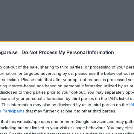
agare.se -
Do Not Process My Personal Information
re nummer 5/2011. Där ställs bilen mot konkurrentern
to opt-out of the sale, sharing to third parties, or processing of your per
formation for targeted advertising by us, please use the below opt-out s
r selection. Please note that after your opt-out request is processed y
mmer till prenumeranter från 30 mars.
eing interest-based ads based on personal information utilized by us or
disclosed to third parties prior to your opt-out. You may separately opt-
haran?
losure of your personal information by third parties on the IAB’s list of
. This information may also be disclosed by us to third parties on the
IA
Participants
that may further disclose it to other third parties.
LKSWAGEN SHARAN
 that this website/app uses one or more Google services and may gath
including but not limited to your visit or usage behaviour. You may click 
 to Google and its third-party tags to use your data for below specifi