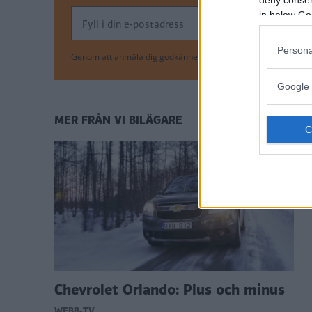
in below Go
Persona
Genom att anmäla dig godkänner du OK-förlagets
personuppgi
Google 
MER FRÅN VI BILÄGARE
Chevrolet Orlando: Plus och minus
WEBB-TV