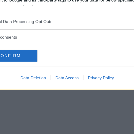
ogle consent section.
l Data Processing Opt Outs
ftspolicy.
consents
CONFIRM
Data Deletion
Data Access
Privacy Policy