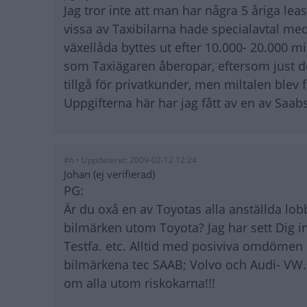
Jag tror inte att man har några 5 åriga le
vissa av Taxibilarna hade specialavtal med
växellåda byttes ut efter 10.000- 20.000 mi
som Taxiägaren åberopar, eftersom just des
tillgå för privatkunder, men miltalen blev f
Uppgifterna här har jag fått av en av Saa
#h • Uppdaterat: 2009-02-12 12:24
Johan (ej verifierad)
PG:
Är du oxå en av Toyotas alla anställda lo
bilmärken utom Toyota? Jag har sett Dig i
Testfa. etc. Alltid med posiviva omdömen 
bilmärkena tec SAAB; Volvo och Audi- VW. 
om alla utom riskokarna!!!