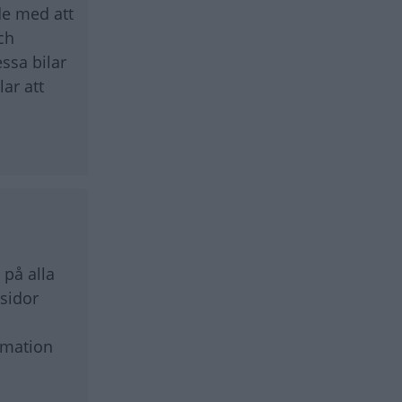
de med att
ch
essa bilar
ar att
 på alla
 sidor
rmation