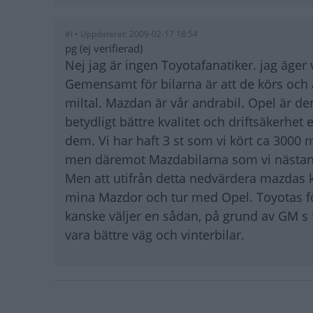
#i • Uppdaterat: 2009-02-17 18:54
pg (ej verifierad)
Nej jag är ingen Toyotafanatiker. jag äger 
Gemensamt för bilarna är att de körs och 
miltal. Mazdan är vår andrabil. Opel är de
betydligt bättre kvalitet och driftsäkerhet
dem. Vi har haft 3 st som vi kört ca 3000 
men däremot Mazdabilarna som vi nästan b
Men att utifrån detta nedvärdera mazdas kva
mina Mazdor och tur med Opel. Toyotas fört
kanske väljer en sådan, på grund av GM s f
vara bättre väg och vinterbilar.
Paginering