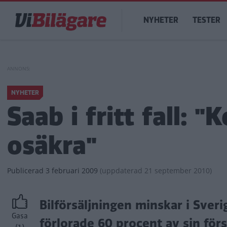
Hoppa
Main
till
NYHETER
TESTER
navigation
huvudinnehåll
NYHETER
Saab i fritt fall:
osäkra"
Publicerad
3 februari 2009
(
uppdaterad
21 september 2010)
Bilförsäljningen minskar i Sveri
Gasa
förlorade 60 procent av sin försä