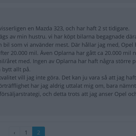
visserligen en Mazda 323, och har haft 2 st tidigare.
ägs av min hustru. vi har köpt bilarna begagnade där
n bil som vi använder mest. Där hållar jag med, Opel 
 efter 20.000 mil. Även Oplarna har gått ca 20.000 mil n
mil/året med. Ingen av Oplarna har haft några större 
ytt allt på.
litet vill jag inte göra. Det kan ju vara så att jag ha
räfflighet har jag aldrig uttalat mig om, bara nämnt 
örsäljarstrategi, och detta trots att jag anser Opel o
Föregående
‹
Sida
1
Nuvarande
2