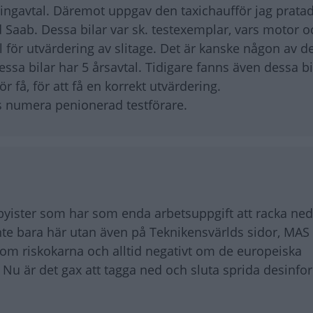
asingavtal. Däremot uppgav den taxichaufför jag prata
 Saab. Dessa bilar var sk. testexemplar, vars motor o
l för utvärdering av slitage. Det är kanske någon av d
sa bilar har 5 årsavtal. Tidigare fanns även dessa bil
ör få, för att få en korrekt utvärdering.
bs numera penionerad testförare.
bbyister som har som enda arbetsuppgift att racka ned
nte bara här utan även på Teknikensvärlds sidor, MAS
om riskokarna och alltid negativt om de europeiska
Nu är det gax att tagga ned och sluta sprida desinfo