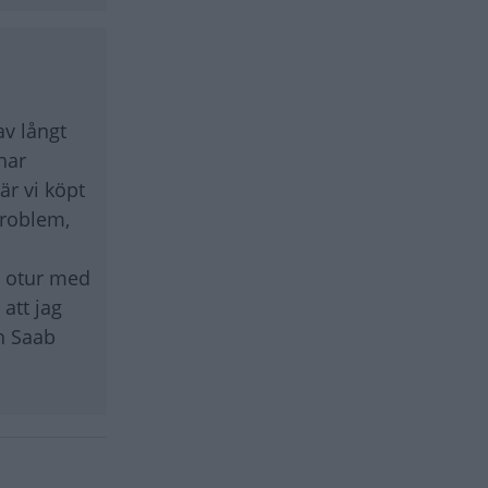
av långt
har
är vi köpt
problem,
ft otur med
att jag
ch Saab