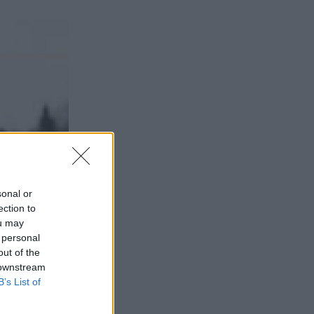
sonal or
ection to
ou may
 personal
out of the
 downstream
B’s List of