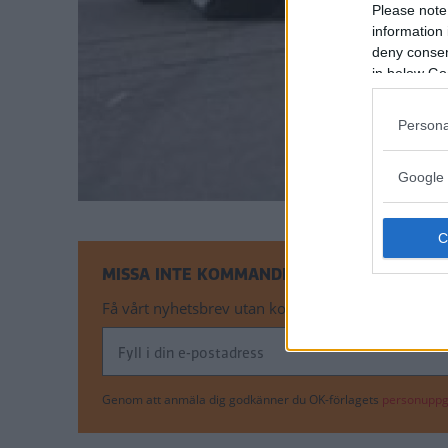
Please note
information 
deny consent
in below Go
Persona
Google 
MISSA INTE KOMMANDE ARTIKLAR OM NYH
Få vårt nyhetsbrev utan kostnad
Genom att anmäla dig godkänner du OK-förlagets
personuppgi