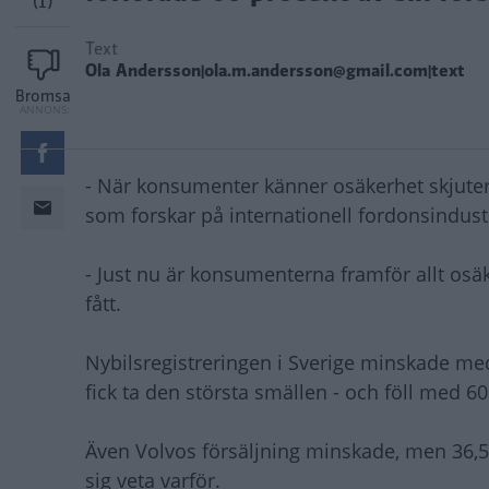
(1)
Text
Ola Andersson|ola.m.andersson@gmail.com|text
Bromsa
- När konsumenter känner osäkerhet skjuter 
som forskar på internationell fordonsindustr
- Just nu är konsumenterna framför allt osä
fått.
Nybilsregistreringen i Sverige minskade m
fick ta den största smällen - och föll med 60
Även Volvos försäljning minskade, men 36,5 
sig veta varför.