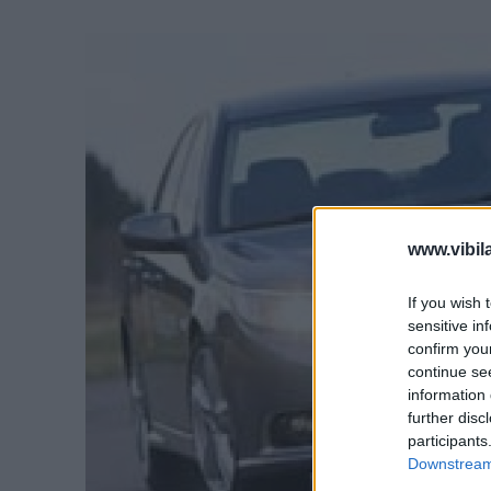
www.vibil
If you wish 
sensitive in
confirm you
continue se
information 
further disc
participants
Downstream 