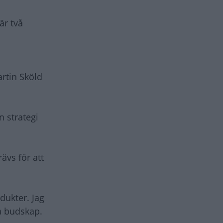
är två
artin Sköld
n strategi
ävs för att
dukter. Jag
ra budskap.