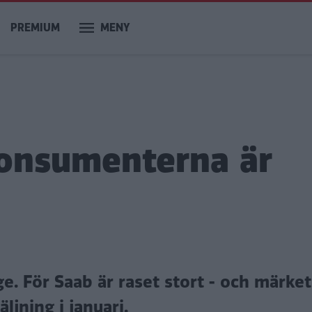
PREMIUM
MENY
 "Konsumenterna är
ge. För Saab är raset stort - och märket
ljning i januari.