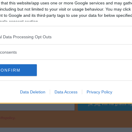
 that this website/app uses one or more Google services and may gath
including but not limited to your visit or usage behaviour. You may click 
 to Google and its third-party tags to use your data for below specifi
ogle consent section.
l Data Processing Opt Outs
consents
CONFIRM
ETER
Data Deletion
Data Access
Privacy Policy
ftspolicy.