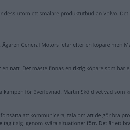
har dess-utom ett smalare produktutbud än Volvo. Det 
om. Ägaren General Motors letar efter en köpare men M
r en natt. Det måste finnas en riktig köpare som har e
ta kampen för överlevnad. Martin Sköld vet vad som kr
 fortsätta att kommunicera, tala om att de gör bra pro
 tagit sig igenom svåra situationer förr. Det är ett b