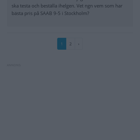
ska testa och beställa ihelgen. Vet ngn vem som har
bästa pris på SAAB 9-5 i Stockholm?
Paginering
Nuvarande
1
Sida
2
Nästa
›
sida
sida