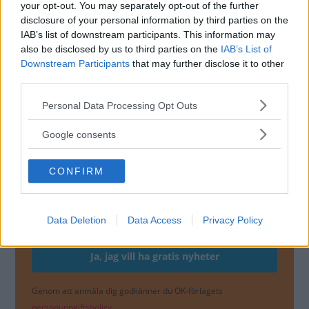
your opt-out. You may separately opt-out of the further
disclosure of your personal information by third parties on the
IAB’s list of downstream participants. This information may
also be disclosed by us to third parties on the
IAB’s List of
Downstream Participants
that may further disclose it to other
third parties.
Please note that this website/app uses one or more Google
Personal Data Processing Opt Outs
services and may gather and store information including but
not limited to your visit or usage behaviour. You may click to
Google consents
grant or deny consent to Google and its third-party tags to
MISSA INTE KOMMANDE ARTIKLAR OM
use your data for below specified purposes in below Google
NYHETER
CONFIRM
consent section.
Få vårt nyhetsbrev utan kostnad
Data Deletion
Data Access
Privacy Policy
Genom att anmäla dig godkänner du OK-förlagets
personuppgiftspolicy.