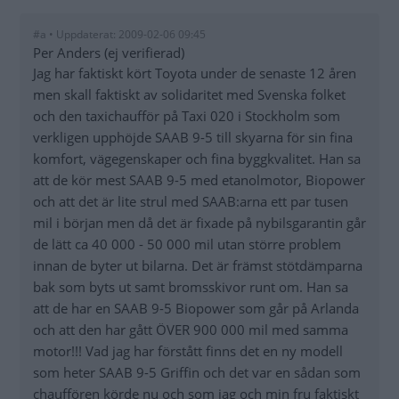
#a • Uppdaterat: 2009-02-06 09:45
Per Anders (ej verifierad)
Jag har faktiskt kört Toyota under de senaste 12 åren
men skall faktiskt av solidaritet med Svenska folket
och den taxichaufför på Taxi 020 i Stockholm som
verkligen upphöjde SAAB 9-5 till skyarna för sin fina
komfort, vägegenskaper och fina byggkvalitet. Han sa
att de kör mest SAAB 9-5 med etanolmotor, Biopower
och att det är lite strul med SAAB:arna ett par tusen
mil i början men då det är fixade på nybilsgarantin går
de lätt ca 40 000 - 50 000 mil utan större problem
innan de byter ut bilarna. Det är främst stötdämparna
bak som byts ut samt bromsskivor runt om. Han sa
att de har en SAAB 9-5 Biopower som går på Arlanda
och att den har gått ÖVER 900 000 mil med samma
motor!!! Vad jag har förstått finns det en ny modell
som heter SAAB 9-5 Griffin och det var en sådan som
chauffören körde nu och som jag och min fru faktiskt