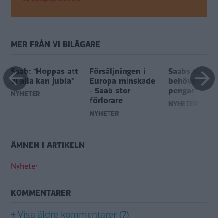
MER FRÅN VI BILÄGARE
Saab: "Hoppas att
Försäljningen i
Saabs vädjan:
vi alla kan jubla"
Europa minskade
behöver sve
- Saab stor
pengar"
NYHETER
förlorare
NYHETER
NYHETER
ÄMNEN I ARTIKELN
Nyheter
KOMMENTARER
+ Visa äldre kommentarer (7)