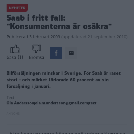
NYHETER
Saab i fritt fall:
"Konsumenterna är osäkra"
Publicerad
3 februari 2009
(
uppdaterad
21 september 2010)
(1)
Gasa
Bromsa
Bilförsäljningen minskar i Sverige. För Saab är raset
stort - och märket förlorade 60 procent av sin
försäljning i januari.
Text
Ola Andersson|ola.m.andersson@gmail.com|text