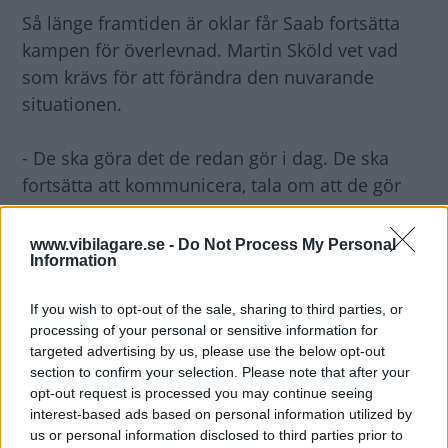
Så länge framtiden är oklar får Saab fortsätta
kampen för överlevnad. Martin Sköld vet vad
som krävs för att förändra den nuvarande
situationen.
- De ska göra det de redan gör i dag. De ska
fortsätta att kommunicera, tala om att de gör
bra produkter. Jag har sett nya annonser där de
beskriver att de tagit sig igenom svåra
www.vibilagare.se -
Do Not Process My Personal
Information
situationer förr. Det är ett bra budskap.
If you wish to opt-out of the sale, sharing to third parties, or
processing of your personal or sensitive information for
targeted advertising by us, please use the below opt-out
section to confirm your selection. Please note that after your
opt-out request is processed you may continue seeing
interest-based ads based on personal information utilized by
us or personal information disclosed to third parties prior to