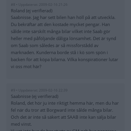
#8 • Uppdaterat: 2009-02-16 21:26
Roland (ej verifierad)
Saabnisse. Jag har sett bilen han höll på att utveckla.
Du bekräftar att den kostade mycket pengar. Han
sålde inte särskilt många bilar vilket inte Saab gör
heller med påföljande dåliga lönsamhet. Det är synd
om Saab som således är så missförstådd av
marknaden. Kunderna borde stå i kö som spön i
backen för att köpa bilarna. Vilka konspirationer lutar
vi oss mot här?
#9 • Uppdaterat: 2009-02-16 22:39
Saabnisse (ej verifierad)
Roland, det hör ju inte riktigt hemma här, men du har
fel när du tror att Borgward inte sålde många bilar.
Och det är inte så säkert att SAAB inte kan sälja bilar
med vinst.