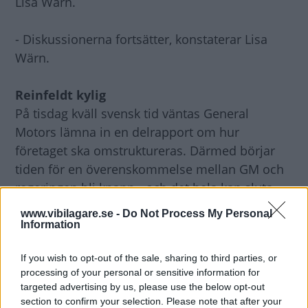
Lisa Wärn.
- Diskussionerna fortsätter, konstaterar Lisa
Wärn.
Reinfeldt kylig
På tisdag kväll svensk tid väntas General
Motors lämna in en delrapport om hur
företaget ska omstruktureras. Därmed börjar
tiden för en överenskommelse mellan GM och
regeringen bli knapp - och det hela kan sluta
med att Saab läggs ner.
www.vibilagare.se -
Do Not Process My Personal
Information
Men statsminister Fredrik Reinfeldt slår fast att
If you wish to opt-out of the sale, sharing to third parties, or
regeringen kommer agera med ett stort lugn.
processing of your personal or sensitive information for
targeted advertising by us, please use the below opt-out
- I dessa svåra tider finns det många som ropar
section to confirm your selection. Please note that after your