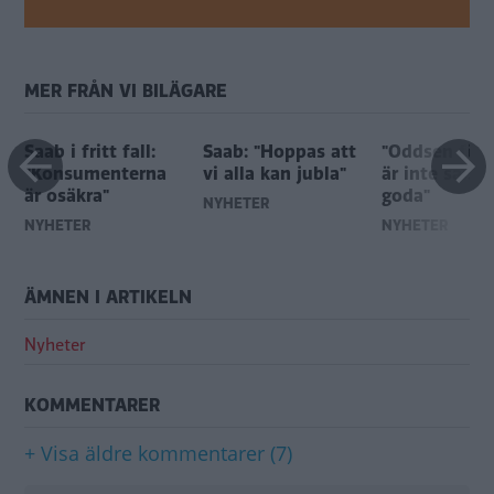
MER FRÅN VI BILÄGARE
Saab i fritt fall:
Saab: "Hoppas att
"Oddsen för 
"Konsumenterna
vi alla kan jubla"
är inte särski
är osäkra"
goda"
NYHETER
NYHETER
NYHETER
ÄMNEN I ARTIKELN
Nyheter
KOMMENTARER
+ Visa äldre kommentarer (7)