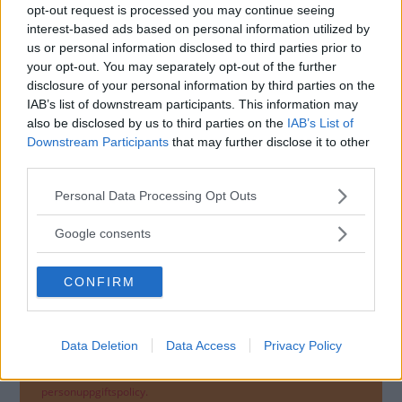
på stöd. Här gäller det att hålla huvudet kallt,
opt-out request is processed you may continue seeing
interest-based ads based on personal information utilized by
säger Fredrik Reinfeldt vid en debatt i SVT-
us or personal information disclosed to third parties prior to
programmet Agenda, och fortsätter:
your opt-out. You may separately opt-out of the further
disclosure of your personal information by third parties on the
IAB’s list of downstream participants. This information may
- Det handlar om skattebetalarnas pengar.
also be disclosed by us to third parties on the
IAB’s List of
Downstream Participants
that may further disclose it to other
third parties.
MISSA INTE KOMMANDE ARTIKLAR OM
Please note that this website/app uses one or more Google
Personal Data Processing Opt Outs
NYHETER
services and may gather and store information including but
not limited to your visit or usage behaviour. You may click to
Google consents
Få vårt nyhetsbrev utan kostnad
grant or deny consent to Google and its third-party tags to
use your data for below specified purposes in below Google
CONFIRM
consent section.
Data Deletion
Data Access
Privacy Policy
Genom att anmäla dig godkänner du OK-förlagets
personuppgiftspolicy.