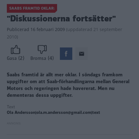
SAABS FRAMTID OKLAR:
"Diskussionerna fortsätter"
Publicerad
16 februari 2009
(
uppdaterad
21 september
2010)
(2)
(4)
Gasa
Bromsa
Saabs framtid är allt mer oklar. I söndags framkom
uppgifter om att Saab-förhandlingarna mellan General
Motors och regeringen hade havererat. Men nu
dementeras dessa uppgifter.
Text
Ola Andersson|ola.m.andersson@gmail.com|text