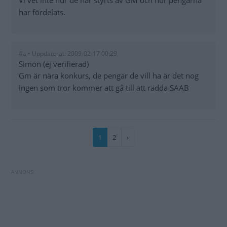
Vi vet inte hur de har styrts av GM och hur pengarna
har fördelats.
#a • Uppdaterat: 2009-02-17 00:29
Simon (ej verifierad)
Gm är nära konkurs, de pengar de vill ha är det nog
ingen som tror kommer att gå till att rädda SAAB
Paginering
Nuvarande
1
Sida
2
Nästa
›
sida
sida