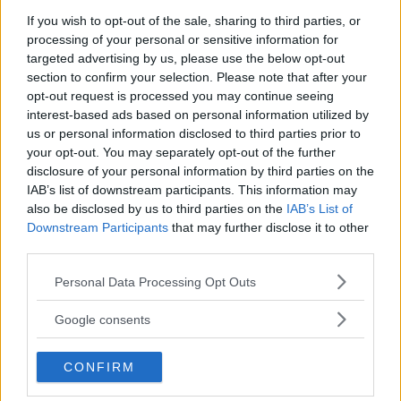
• Service brukar oftast ingå, men du betalar försäkring,
If you wish to opt-out of the sale, sharing to third parties, or
fordonsskatt, bränsle och andra kostnader som exempelvis
processing of your personal or sensitive information for
däckbyte själv.
targeted advertising by us, please use the below opt-out
section to confirm your selection. Please note that after your
• Vanligast är att avtalet löper på 36 månader och du får
opt-out request is processed you may continue seeing
högst köra 1 500 mil om året. Att köra mer kostar extra.
interest-based ads based on personal information utilized by
• När du lämnar tillbaka bilen ska den vara i bra skick,
us or personal information disclosed to third parties prior to
annars får du ofta betala dyrt för att reparera eventuella
your opt-out. You may separately opt-out of the further
repor och annat. Läs på innan du skriver under vad som är
disclosure of your personal information by third parties on the
”normalt slitage”.
IAB’s list of downstream participants. This information may
also be disclosed by us to third parties on the
IAB’s List of
Läs vår kompletta guide till privatleasing här.
Downstream Participants
that may further disclose it to other
third parties.
Please note that this website/app uses one or more Google
Personal Data Processing Opt Outs
services and may gather and store information including but
MISSA INTE KOMMANDE ARTIKLAR OM
TOYOTA
not limited to your visit or usage behaviour. You may click to
Google consents
grant or deny consent to Google and its third-party tags to
Få vårt nyhetsbrev utan kostnad
use your data for below specified purposes in below Google
CONFIRM
consent section.