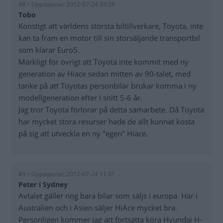
#8 • Uppdaterat: 2012-07-24 09:29
Tobo
Konstigt att världens största biltillverkare, Toyota, inte
kan ta fram en motor till sin storsäljande transportbil
som klarar Euro5.
Märkligt för övrigt att Toyota inte kommit med ny
generation av Hiace sedan mitten av 90-talet, med
tanke på att Toyotas personbilar brukar komma i ny
modellgeneration efter i snitt 5-6 år.
Jag tror Toyota förlorar på detta samarbete. Då Toyota
har mycket stora resurser hade de allt kunnat kosta
på sig att utveckla en ny "egen" Hiace.
#9 • Uppdaterat: 2012-07-24 11:31
Peter i Sydney
Avtalet gäller nog bara bilar som säljs i europa. Här i
Australien och i Asien säljer HiAce mycket bra.
Personligen kommer jag att fortsätta köra Hyundai H-