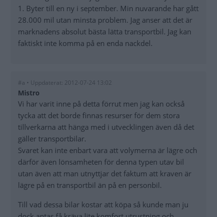
1. Byter till en ny i september. Min nuvarande har gått
28.000 mil utan minsta problem. Jag anser att det är
marknadens absolut bästa lätta transportbil. Jag kan
faktiskt inte komma på en enda nackdel.
#a • Uppdaterat: 2012-07-24 13:02
Mistro
Vi har varit inne på detta förrut men jag kan också
tycka att det borde finnas resurser för dem stora
tillverkarna att hänga med i utvecklingen även då det
gäller transportbilar.
Svaret kan inte enbart vara att volymerna är lägre och
därför även lönsamheten för denna typen utav bil
utan även att man utnyttjar det faktum att kraven är
lägre på en transportbil än på en personbil.
Till vad dessa bilar kostar att köpa så kunde man ju
dock antas få kräva lite komfort,utrustning och