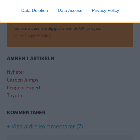
Data Deletion
Data Access
Privacy Policy
Genom att anmäla dig godkänner du OK-förlagets
personuppgiftspolicy.
ÄMNEN I ARTIKELN
Nyheter
Citroën Jumpy
Peugeot Expert
Toyota
KOMMENTARER
+ Visa äldre kommentarer (7)