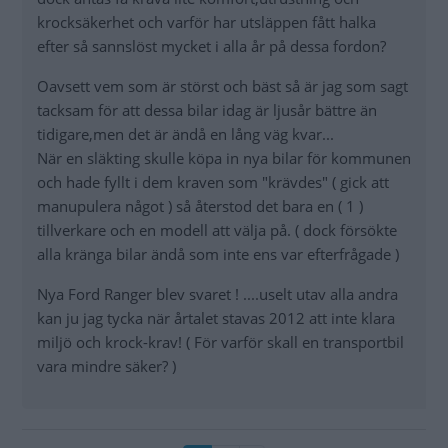
krocksäkerhet och varför har utsläppen fått halka
efter så sannslöst mycket i alla år på dessa fordon?
Oavsett vem som är störst och bäst så är jag som sagt
tacksam för att dessa bilar idag är ljusår bättre än
tidigare,men det är ändå en lång väg kvar...
När en släkting skulle köpa in nya bilar för kommunen
och hade fyllt i dem kraven som "krävdes" ( gick att
manupulera något ) så återstod det bara en ( 1 )
tillverkare och en modell att välja på. ( dock försökte
alla kränga bilar ändå som inte ens var efterfrågade )
Nya Ford Ranger blev svaret ! ....uselt utav alla andra
kan ju jag tycka när årtalet stavas 2012 att inte klara
miljö och krock-krav! ( För varför skall en transportbil
vara mindre säker? )