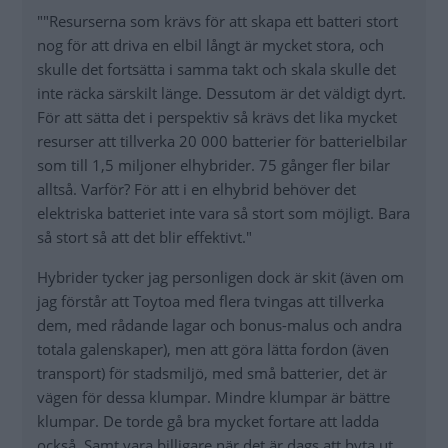
""Resurserna som krävs för att skapa ett batteri stort
nog för att driva en elbil långt är mycket stora, och
skulle det fortsätta i samma takt och skala skulle det
inte räcka särskilt länge. Dessutom är det väldigt dyrt.
För att sätta det i perspektiv så krävs det lika mycket
resurser att tillverka 20 000 batterier för batterielbilar
som till 1,5 miljoner elhybrider. 75 gånger fler bilar
alltså. Varför? För att i en elhybrid behöver det
elektriska batteriet inte vara så stort som möjligt. Bara
så stort så att det blir effektivt."
Hybrider tycker jag personligen dock är skit (även om
jag förstår att Toytoa med flera tvingas att tillverka
dem, med rådande lagar och bonus-malus och andra
totala galenskaper), men att göra lätta fordon (även
transport) för stadsmiljö, med små batterier, det är
vägen för dessa klumpar. Mindre klumpar är bättre
klumpar. De torde gå bra mycket fortare att ladda
också. Samt vara billigare när det är dags att byta ut