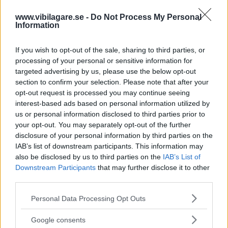
Få vårt nyhetsbrev utan kostnad
www.vibilagare.se -
Do Not Process My Personal
Information
If you wish to opt-out of the sale, sharing to third parties, or
processing of your personal or sensitive information for
targeted advertising by us, please use the below opt-out
Genom att anmäla dig godkänner du OK-förlagets
section to confirm your selection. Please note that after your
personuppgiftspolicy.
opt-out request is processed you may continue seeing
interest-based ads based on personal information utilized by
us or personal information disclosed to third parties prior to
your opt-out. You may separately opt-out of the further
ÄMNEN I ARTIKELN
disclosure of your personal information by third parties on the
IAB’s list of downstream participants. This information may
Nyheter
also be disclosed by us to third parties on the
IAB’s List of
Citroën Jumpy
Downstream Participants
that may further disclose it to other
Peugeot Expert
third parties.
Opel Vivaro Tour
Please note that this website/app uses one or more Google
Personal Data Processing Opt Outs
services and may gather and store information including but
KOMMENTARER
not limited to your visit or usage behaviour. You may click to
Google consents