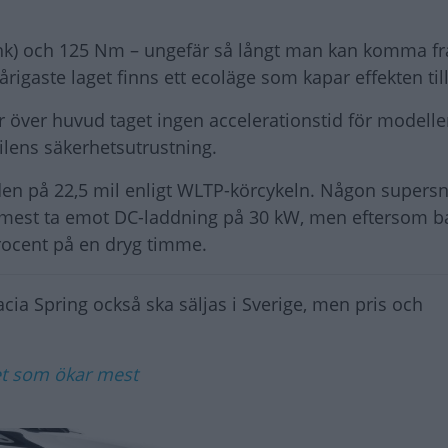
hk) och 125 Nm – ungefär så långt man kan komma fr
rigaste laget finns ett ecoläge som kapar effekten till
 över huvud taget ingen accelerationstid för modelle
ilens säkerhetsutrustning.
en på 22,5 mil enligt WLTP-körcykeln. Någon supers
m mest ta emot DC-laddning på 30 kW, men eftersom ba
 procent på en dryg timme.
acia Spring också ska säljas i Sverige, men pris och
et som ökar mest