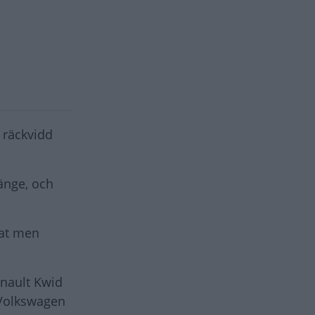
 räckvidd
änge, och
tat men
enault Kwid
 Volkswagen