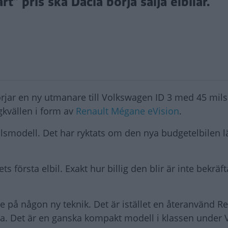
” pris ska Dacia börja sälja elbilar.
örjar en ny utmanare till Volkswagen ID 3 med 45 mils
gkvällen i form av
Renault Mégane eVision
.
lsmodell. Det har ryktats om den nya budgetelbilen l
s första elbil. Exakt hur billig den blir är inte bekräf
e på någon ny teknik. Det är istället en återanvänd R
na. Det är en ganska kompakt modell i klassen under