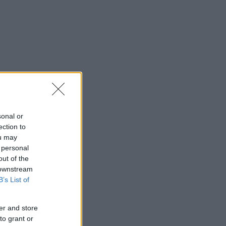
sonal or
ection to
ou may
 personal
out of the
 downstream
B’s List of
er and store
to grant or