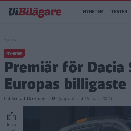
Hoppa
Main
till
NYHETER
TESTER
navigation
huvudinnehåll
NYHETER
Premiär för Dacia 
Europas billigaste 
Publicerad
16 oktober 2020
(
uppdaterad
15 mars 2021)
Gasa