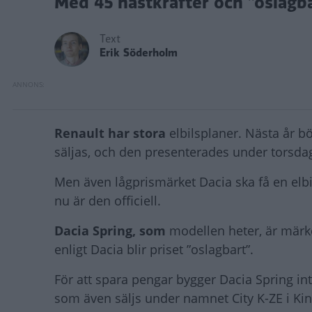
Med 45 hästkrafter och ”oslagbart
Text
Erik Söderholm
Renault har stora
elbilsplaner. Nästa år b
säljas, och den presenterades under torsda
Men även lågprismärket Dacia ska få en elbi
nu är den officiell.
Dacia Spring, som
modellen heter, är märket
enligt Dacia blir priset ”oslagbart”.
För att spara pengar bygger Dacia Spring int
som även säljs under namnet City K-ZE i Ki