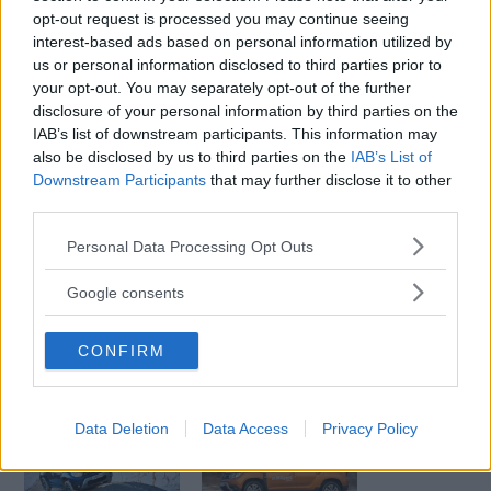
opt-out request is processed you may continue seeing
interest-based ads based on personal information utilized by
us or personal information disclosed to third parties prior to
MISSA INTE KOMMANDE ARTIKLAR OM DACIA
your opt-out. You may separately opt-out of the further
Få vårt nyhetsbrev utan kostnad
disclosure of your personal information by third parties on the
IAB’s list of downstream participants. This information may
also be disclosed by us to third parties on the
IAB’s List of
Downstream Participants
that may further disclose it to other
third parties.
Please note that this website/app uses one or more Google
Personal Data Processing Opt Outs
services and may gather and store information including but
Genom att anmäla dig godkänner du OK-förlagets
not limited to your visit or usage behaviour. You may click to
Google consents
personuppgiftspolicy.
grant or deny consent to Google and its third-party tags to
use your data for below specified purposes in below Google
CONFIRM
consent section.
MER FRÅN VI BILÄGARE
Data Deletion
Data Access
Privacy Policy