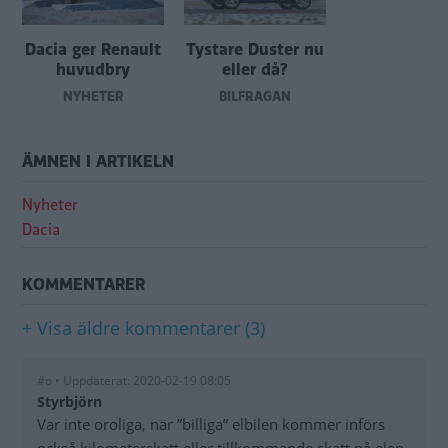
Dacia ger Renault
Tystare Duster nu
huvudbry
eller då?
NYHETER
BILFRÅGAN
ÄMNEN I ARTIKELN
Nyheter
Dacia
KOMMENTARER
+ Visa äldre kommentarer (3)
#o • Uppdaterat: 2020-02-19 08:05
Styrbjörn
Var inte oroliga, när ”billiga” elbilen kommer införs