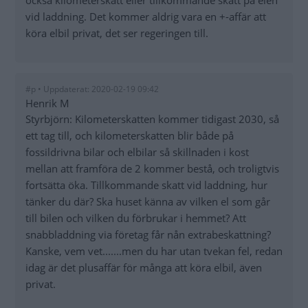
också kilometerskatt eller tillkommande skatt på elen
vid laddning. Det kommer aldrig vara en +-affär att
köra elbil privat, det ser regeringen till.
#p • Uppdaterat: 2020-02-19 09:42
Henrik M
Styrbjörn: Kilometerskatten kommer tidigast 2030, så
ett tag till, och kilometerskatten blir både på
fossildrivna bilar och elbilar så skillnaden i kost
mellan att framföra de 2 kommer bestå, och troligtvis
fortsätta öka. Tillkommande skatt vid laddning, hur
tänker du där? Ska huset känna av vilken el som går
till bilen och vilken du förbrukar i hemmet? Att
snabbladdning via företag får nån extrabeskattning?
Kanske, vem vet.......men du har utan tvekan fel, redan
idag är det plusaffär för många att köra elbil, även
privat.