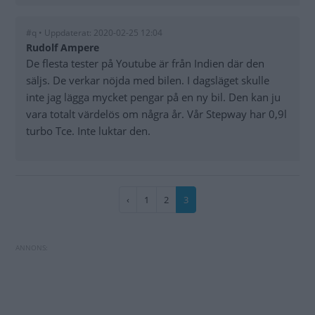
#q • Uppdaterat: 2020-02-25 12:04
Rudolf Ampere
De flesta tester på Youtube är från Indien där den
säljs. De verkar nöjda med bilen. I dagsläget skulle
inte jag lägga mycket pengar på en ny bil. Den kan ju
vara totalt värdelös om några år. Vår Stepway har 0,9l
turbo Tce. Inte luktar den.
Paginering
Föregående
‹
Sida
1
Sida
2
Nuvarande
3
sida
sida