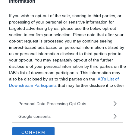
Information
lyxigare och dyrare bilmodeller.
Läs också:
Ny studie: Så mycket utsläpp kommer in i bilen
If you wish to opt-out of the sale, sharing to third parties, or
processing of your personal or sensitive information for
targeted advertising by us, please use the below opt-out
section to confirm your selection. Please note that after your
MISSA INTE KOMMANDE ARTIKLAR OM MILJÖ
opt-out request is processed you may continue seeing
OCH KLIMAT
interest-based ads based on personal information utilized by
us or personal information disclosed to third parties prior to
Få vårt nyhetsbrev utan kostnad
your opt-out. You may separately opt-out of the further
disclosure of your personal information by third parties on the
IAB’s list of downstream participants. This information may
also be disclosed by us to third parties on the
IAB’s List of
Downstream Participants
that may further disclose it to other
third parties.
Please note that this website/app uses one or more Google
Genom att anmäla dig godkänner du OK-förlagets
Personal Data Processing Opt Outs
services and may gather and store information including but
personuppgiftspolicy.
not limited to your visit or usage behaviour. You may click to
Google consents
grant or deny consent to Google and its third-party tags to
use your data for below specified purposes in below Google
CONFIRM
consent section.