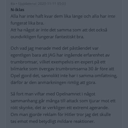
#a • Uppdaterat: 2020-11-11 05:03
N-iklas
Alla har inte haft kvar dem lika länge och alla har inte
fungerat lika bra.
Att ha något är inte det samma som att det också
oundvikligen fungerar fantastiskt bra.
Och vad jag menade med det påståendet var
egentligen bara att JAG har ingående erfarenhet av
trumbromsar, vilket exempelvis en expert på ett
bilmärke som övergav trumbromsarna 30 år före att
Opel gjord det, sannolikt inte har i samma omfattning,
därför är den anmärkningen rimlig att göra.
Så fort man viftar med Opelnamnet i något
sammanhang går många till attack som tjurar mot ett
rött skynke, det är verkligen ett extremt agerande.
Om man gjorde reklam för Hitler tror jag det skulle
tas emot med betydligt mildare reaktioner.