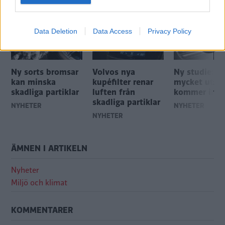
MER FRÅN VI BILÄGARE
Data Deletion
Data Access
Privacy Policy
Ny sorts bromsar
Volvos nya
Ny studie: Så
kan minska
kupéfilter renar
mycket utsl
skadliga partiklar
luften från
kommer in i 
skadliga partiklar
NYHETER
NYHETER
NYHETER
ÄMNEN I ARTIKELN
Nyheter
Miljö och klimat
KOMMENTARER