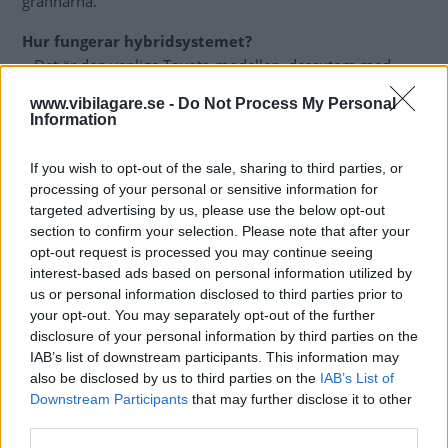
grannarna.
Hur fungerar hybridsystemet?
– Det är den vanliga Toyota-modellen, dessutom med
samma typ av batteri, alltså nickel-metall-hydrid, man har
www.vibilagare.se -
Do Not Process My Personal
inte gått över till litiumjonbatteri ännu.
Information
– Däremot har man lyckats trycka ned batteriet så att det
If you wish to opt-out of the sale, sharing to third parties, or
sitter längre ned under golvet i bagageutrymmet. Det gör
processing of your personal or sensitive information for
att man har full lastkapacitet, trots att det är en hybrid.
targeted advertising by us, please use the below opt-out
Tidigare har batterierna i Lexus hybridmodeller tagit lite
section to confirm your selection. Please note that after your
utrymme.
opt-out request is processed you may continue seeing
interest-based ads based on personal information utilized by
När kommer den till Sverige?
us or personal information disclosed to third parties prior to
– Mitten av juni och den kommer att kosta från 342 000
your opt-out. You may separately opt-out of the further
kronor.
disclosure of your personal information by third parties on the
IAB’s list of downstream participants. This information may
Läs hela provkörningen av Lexus IS 300h i Vi Bilägare
also be disclosed by us to third parties on the
IAB’s List of
Downstream Participants
that may further disclose it to other
nummer 10/2013. Tidningen utkommer i butik den 2 juli,
third parties.
men prenumeranter får den en vecka tidigare.