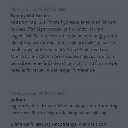
#8 • Uppdaterat: 2013-05-30 20:00
Tommy Wahlström
Patte har rätt! IS är första hybridsedanen med fällbart
baksäte. På tidigare modeller har batteriet varit i
vägen. Och Saab referensen handlade om att jag i min
lilla hjärna har för mig att det fällbara baksätet var ett
av de tunga argumenten för Saab 99 när den kom.
Men det finns säkert någon Saabkunnig här som kan
bekräfta eller avfärda detta hugskott? :) Nu framme på
hotellet förresten. Å det regnar fortfarande!
#9 • Uppdaterat: 2013-05-30 20:37
hultarn
Jag trodde inte det var tillåtet att släppa en utformning
som kom till när designavdelningen hade sjöslag.
Bland det fulaste jag sett på länge. Å andra sidan