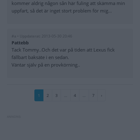
kommer aldrig någon sån här fuling att skämma min
uppfart, så det är inget stort problem för mig...
#a • Uppdaterat: 2013-05-30 20:46
Pattebb
Tack Tommy..Och det var på tiden att Lexus fick
fällbart baksäte i en sedan.
Väntar själv på en provkörning..
Paginering
Nuvarande
1
Sida
2
Sida
3
…
Sida
4
…
Sida
7
Nästa
›
sida
sida