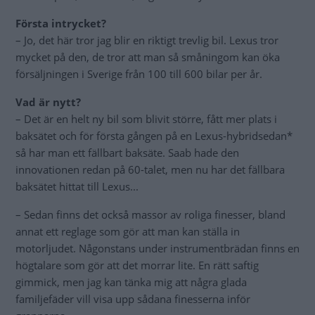
Första intrycket?
– Jo, det här tror jag blir en riktigt trevlig bil. Lexus tror
mycket på den, de tror att man så småningom kan öka
försäljningen i Sverige från 100 till 600 bilar per år.
Vad är nytt?
– Det är en helt ny bil som blivit större, fått mer plats i
baksätet och för första gången på en Lexus-hybridsedan*
så har man ett fällbart baksäte. Saab hade den
innovationen redan på 60-talet, men nu har det fällbara
baksätet hittat till Lexus...
– Sedan finns det också massor av roliga finesser, bland
annat ett reglage som gör att man kan ställa in
motorljudet. Någonstans under instrumentbrädan finns en
högtalare som gör att det morrar lite. En rätt saftig
gimmick, men jag kan tänka mig att några glada
familjefäder vill visa upp sådana finesserna inför