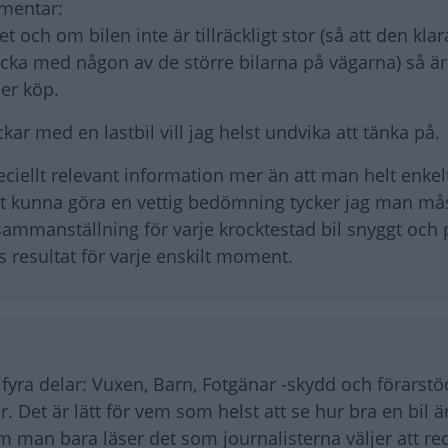
mmentar:
och om bilen inte är tillräckligt stor (så att den klar
ocka med någon av de större bilarna på vägarna) så är
er köp.
r med en lastbil vill jag helst undvika att tänka på.
eciellt relevant information mer än att man helt enkel
att kunna göra en vettig bedömning tycker jag man mås
ammanställning för varje krocktestad bil snyggt och p
resultat för varje enskilt moment.
fyra delar: Vuxen, Barn, Fotgänar -skydd och förarst
Det är lätt för vem som helst att se hur bra en bil är
m man bara läser det som journalisterna väljer att re