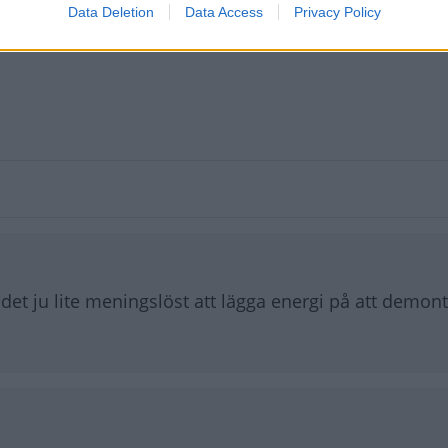
Data Deletion
Data Access
Privacy Policy
et ju lite meningslöst att lägga energi på att demon