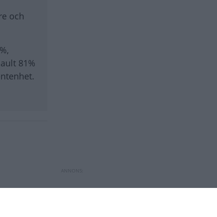
re och
5%,
nault 81%
ntenhet.
larna