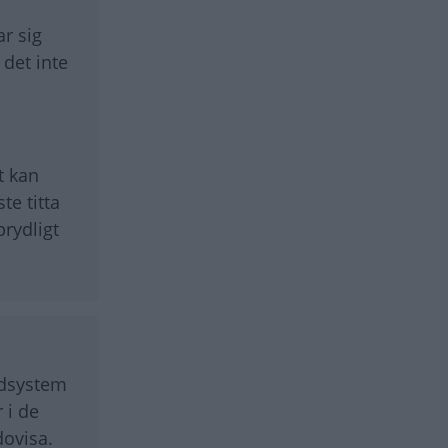
ar sig
 det inte
t kan
te titta
rydligt
ödsystem
 i de
dovisa.