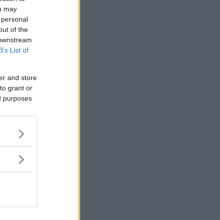
ou may
 personal
out of the
 downstream
B’s List of
er and store
to grant or
ed purposes