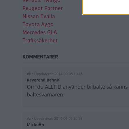
Renault Twingo
Peugeot Partner
Nissan Evalia
Toyota Aygo
Mercedes GLA
Trafiksäkerhet
KOMMENTARER
#b • Uppdaterat: 2014-09-05 10:45
Reverend Benny
Om du ALLTID använder bilbälte så känns d
bältesvarnaren.
#c • Uppdaterat: 2014-09-05 20:58
MickeAn