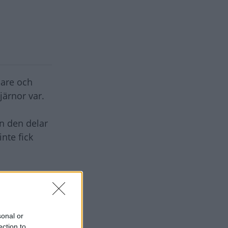
nare och
järnor var.
en den delar
inte fick
på
aga
sonal or
ection to