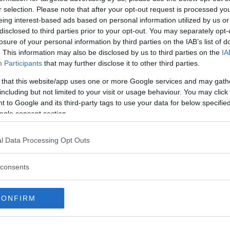
när du köper bil?
r selection. Please note that after your opt-out request is processed y
eing interest-based ads based on personal information utilized by us or
disclosed to third parties prior to your opt-out. You may separately opt-
losure of your personal information by third parties on the IAB’s list of
FIKSÄKERHET
. This information may also be disclosed by us to third parties on the
IA
Participants
that may further disclose it to other third parties.
 that this website/app uses one or more Google services and may gath
including but not limited to your visit or usage behaviour. You may click 
 to Google and its third-party tags to use your data for below specifi
ogle consent section.
ftspolicy.
l Data Processing Opt Outs
consents
CONFIRM