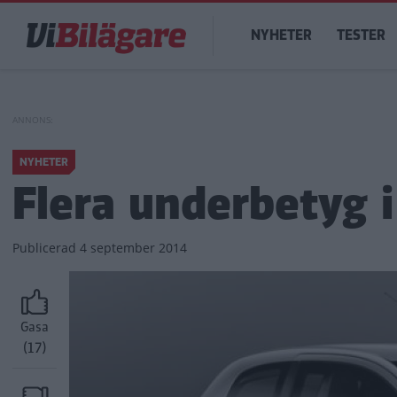
Hoppa
Main
till
NYHETER
TESTER
navigation
huvudinnehåll
NYHETER
Flera underbetyg 
Publicerad
4 september 2014
Gasa
(17)