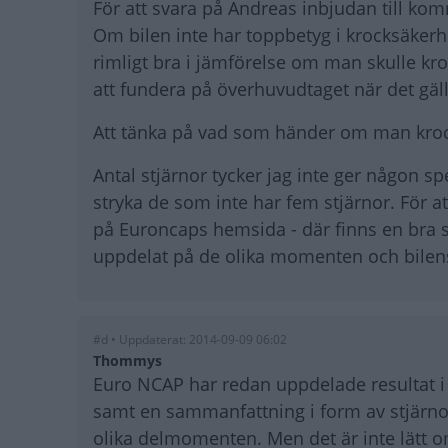
För att svara på Andreas inbjudan till ko
Om bilen inte har toppbetyg i krocksäkerhet 
rimligt bra i jämförelse om man skulle kr
att fundera på överhuvudtaget när det gäll
Att tänka på vad som händer om man krocka
Antal stjärnor tycker jag inte ger någon sp
stryka de som inte har fem stjärnor. För 
på Euroncaps hemsida - där finns en bra s
uppdelat på de olika momenten och bilens 
#d • Uppdaterat: 2014-09-09 06:02
Thommys
Euro NCAP har redan uppdelade resultat i 
samt en sammanfattning i form av stjärnor. 
olika delmomenten. Men det är inte lätt o