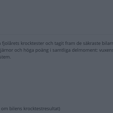
jolårets krocktester och tagit fram de säkraste bilarn
stjärnor och höga poäng i samtliga delmoment: vuxen
stem.
 om bilens krocktestresultat)