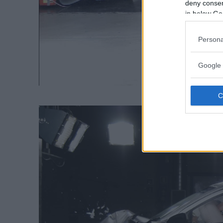
deny consent
in below Go
Persona
Google 