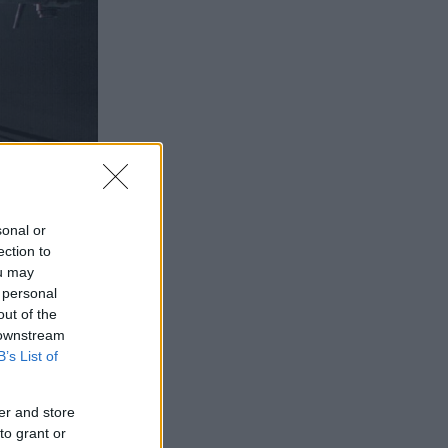
sonal or
ection to
ou may
 personal
out of the
 downstream
B’s List of
er and store
to grant or