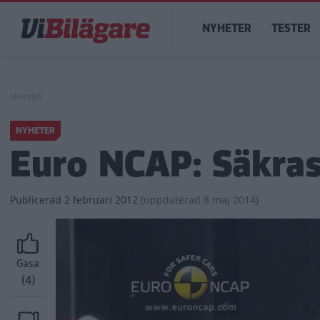
Hoppa
Main
till
NYHETER
TESTER
navigation
huvudinnehåll
NYHETER
Euro NCAP: Säkras
Publicerad
2 februari 2012
(
uppdaterad
8 maj 2014)
Gasa
(4)