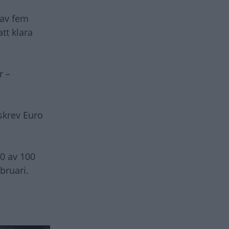
 av fem
tt klara
r –
skrev Euro
60 av 100
bruari.