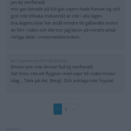
jan (ej verifierad)
min gas fatnade på full gas vajern hade fransat sig och
gick inte tillbaka mekaniskt är inte i alla lägen
bra.dagens bilar har ändå mindre fel gällandes motor
än förr i tiden och det tror jag beror på mindre antal
rörliga delar i motornelektroniken.
#a • Uppdaterat: 2010-08-20 02:22
Emme som inte skriver fud (ej verifierad)
Det finns inte ett flygplan med vajer till roder/motor
idag... Tänk på det, Bengt. Och anklaga inte Toyota!
Paginering
Nuvarande
1
Sida
2
Nästa
›
sida
sida