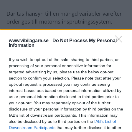
Där tas hänsyn till en mängd variabler varefter
order ges till motorns insprutningssystem.
Allt går på bråkdelar av en sekund men
www.vibilagare.se -
Do Not Process My Personal
principen är densamma.
Information
If you wish to opt-out of the sale, sharing to third parties, or
Allt fungerar bra
till den dagen då gaspedalen
processing of your personal or sensitive information for
vidarebefordrar en annan order än den föraren
targeted advertising by us, please use the below opt-out
givit.
section to confirm your selection. Please note that after your
opt-out request is processed you may continue seeing
interest-based ads based on personal information utilized by
Datorn tänker inte utan verkställer bara ordern.
us or personal information disclosed to third parties prior to
your opt-out. You may separately opt-out of the further
Är denna full gas kan en fatal olycka uppstå.
disclosure of your personal information by third parties on the
IAB’s list of downstream participants. This information may
also be disclosed by us to third parties on the
IAB’s List of
Kanske gasvajer inte är så dumt ändå, eller vad
Downstream Participants
that may further disclose it to other