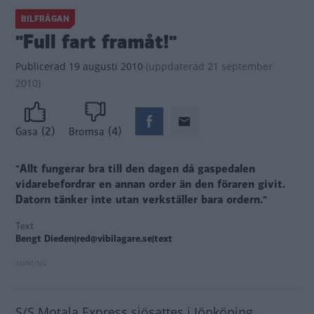
BILFRÅGAN
"Full fart framåt!"
Publicerad
19 augusti 2010
(
uppdaterad
21 september
2010)
(2)
(4)
Gasa
Bromsa
"Allt fungerar bra till den dagen då gaspedalen
vidarebefordrar en annan order än den föraren givit.
Datorn tänker inte utan verkställer bara ordern."
Text
Bengt Dieden|red@vibilagare.se|text
S/S Motala Express sjösattes i Jönköping