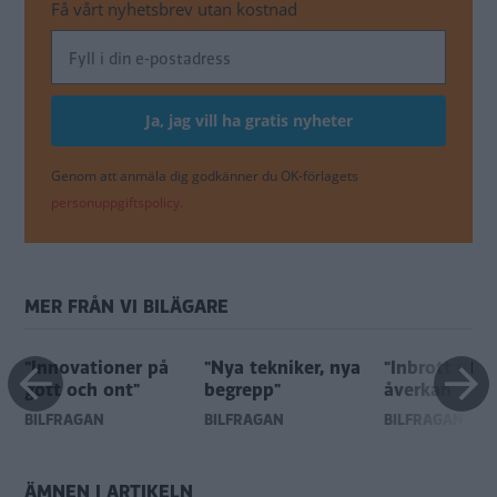
Få vårt nyhetsbrev utan kostnad
Genom att anmäla dig godkänner du OK-förlagets
personuppgiftspolicy.
MER FRÅN VI BILÄGARE
"Innovationer på
"Nya tekniker, nya
"Inbrott utan
gott och ont"
begrepp"
åverkan"
BILFRÅGAN
BILFRÅGAN
BILFRÅGAN
ÄMNEN I ARTIKELN