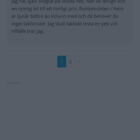
Jag har själv sneglat på Skoda Yeti, helt ok design och
en rymlig bil till ett rimligt pris. Runtomsikten i Yetin
är ljusår bättre än Volvon med och då behöver du
inget takfönster. Jag skall faktiskt testa en yeti vid
tillfälle tror jag.
Paginering
Nuvarande
1
Sida
2
Nästa
›
sida
sida