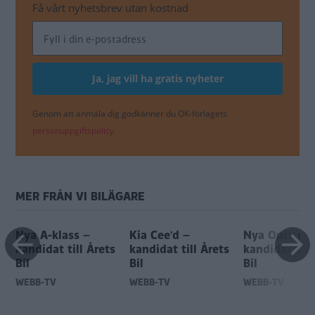
Få vårt nyhetsbrev utan kostnad
Genom att anmäla dig godkänner du OK-förlagets
personuppgiftspolicy.
MER FRÅN VI BILÄGARE
Nya A-klass –
Kia Cee'd –
Nya Outland
s
kandidat till Årets
kandidat till Årets
kandidat till
Bil
Bil
Bil
WEBB-TV
WEBB-TV
WEBB-TV