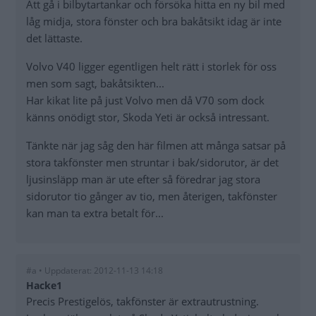
Att gå i bilbytartankar och försöka hitta en ny bil med
låg midja, stora fönster och bra bakåtsikt idag är inte
det lättaste.
Volvo V40 ligger egentligen helt rätt i storlek för oss
men som sagt, bakåtsikten...
Har kikat lite på just Volvo men då V70 som dock
känns onödigt stor, Skoda Yeti är också intressant.
Tänkte när jag såg den här filmen att många satsar på
stora takfönster men struntar i bak/sidorutor, är det
ljusinsläpp man är ute efter så föredrar jag stora
sidorutor tio gånger av tio, men återigen, takfönster
kan man ta extra betalt för...
#a • Uppdaterat: 2012-11-13 14:18
Hacke1
Precis Prestigelös, takfönster är extrautrustning.