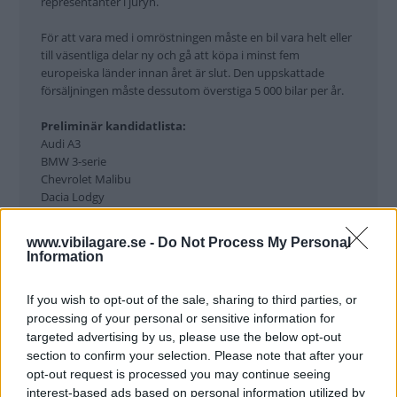
representanter i juryn.
För att vara med i omröstningen måste en bil vara helt eller
till väsentliga delar ny och gå att köpa i minst fem
europeiska länder innan året är slut. Den uppskattade
försäljningen måste dessutom överstiga 5 000 bilar per år.
Preliminär kandidatlista:
Audi A3
BMW 3-serie
Chevrolet Malibu
Dacia Lodgy
Fiat 500L
Ford B-Max
www.vibilagare.se -
Do Not Process My Personal
Honda CR-V
Information
Hyundai Santa Fe
Hyundai i30
If you wish to opt-out of the sale, sharing to third parties, or
Kia Cee'd
processing of your personal or sensitive information for
Kia Optima
targeted advertising by us, please use the below opt-out
Mazda 6
section to confirm your selection. Please note that after your
Mercedes A-klass
Mercedes SL
opt-out request is processed you may continue seeing
Peugeot 4008/Citroën C4 Aircross/Mitsubishi ASX
interest-based ads based on personal information utilized by