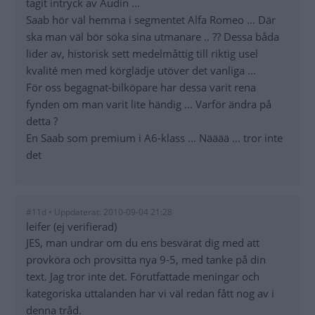
tagit intryck av Audin ...
Saab hör väl hemma i segmentet Alfa Romeo ... Där
ska man väl bör söka sina utmanare .. ?? Dessa båda
lider av, historisk sett medelmåttig till riktig usel
kvalité men med körglädje utöver det vanliga ...
För oss begagnat-bilköpare har dessa varit rena
fynden om man varit lite händig ... Varför ändra på
detta ?
En Saab som premium i A6-klass ... Nääää ... tror inte
det
#11d • Uppdaterat: 2010-09-04 21:28
leifer (ej verifierad)
JES, man undrar om du ens besvärat dig med att
provköra och provsitta nya 9-5, med tanke på din
text. Jag tror inte det. Förutfattade meningar och
kategoriska uttalanden har vi väl redan fått nog av i
denna tråd.