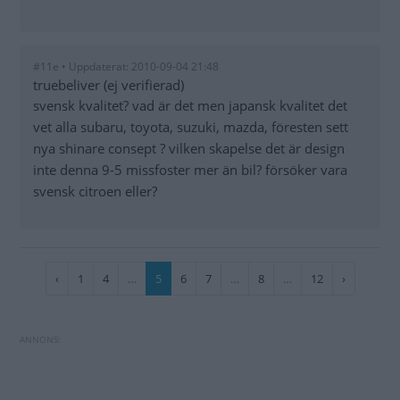
#11e • Uppdaterat: 2010-09-04 21:48
truebeliver (ej verifierad)
svensk kvalitet? vad är det men japansk kvalitet det
vet alla subaru, toyota, suzuki, mazda, föresten sett
nya shinare consept ? vilken skapelse det är design
inte denna 9-5 missfoster mer än bil? försöker vara
svensk citroen eller?
Paginering
Föregående
‹
Sida
1
Sida
4
…
Nuvarande
5
Sida
6
Sida
7
…
Sida
8
…
Sida
12
Nästa
›
sida
sida
sida