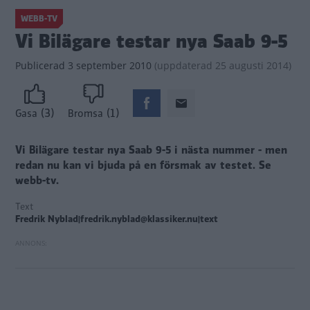
WEBB-TV
Vi Bilägare testar nya Saab 9-5
Publicerad
3 september 2010
(
uppdaterad
25 augusti 2014)
(3)
(1)
Gasa
Bromsa
Vi Bilägare testar nya Saab 9-5 i nästa nummer - men
redan nu kan vi bjuda på en försmak av testet.
Se
webb-tv.
Text
Fredrik Nyblad|fredrik.nyblad@klassiker.nu|text