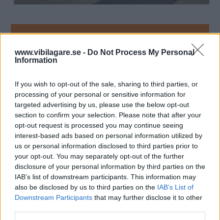
MISSA INTE KOMMANDE ARTIKLAR OM
WEBB-TV
www.vibilagare.se -
Do Not Process My Personal
Information
Få vårt nyhetsbrev utan kostnad
If you wish to opt-out of the sale, sharing to third parties, or
processing of your personal or sensitive information for
targeted advertising by us, please use the below opt-out
section to confirm your selection. Please note that after your
opt-out request is processed you may continue seeing
interest-based ads based on personal information utilized by
Genom att anmäla dig godkänner du OK-förlagets
us or personal information disclosed to third parties prior to
personuppgiftspolicy.
your opt-out. You may separately opt-out of the further
disclosure of your personal information by third parties on the
IAB’s list of downstream participants. This information may
also be disclosed by us to third parties on the
IAB’s List of
MER FRÅN VI BILÄGARE
Downstream Participants
that may further disclose it to other
third parties.