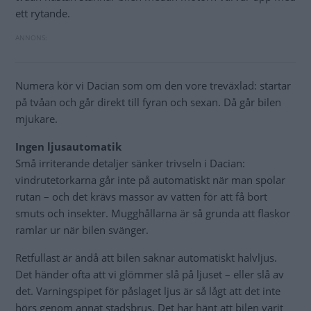
ett rytande.
Numera kör vi Dacian som om den vore treväxlad: startar
på tvåan och går direkt till fyran och sexan. Då går bilen
mjukare.
Ingen ljusautomatik
Små irriterande detaljer sänker trivseln i Dacian:
vindrutetorkarna går inte på automatiskt när man spolar
rutan – och det krävs massor av vatten för att få bort
smuts och insekter. Mugghållarna är så grunda att flaskor
ramlar ur när bilen svänger.
Retfullast är ändå att bilen saknar automatiskt halvljus.
Det händer ofta att vi glömmer slå på ljuset – eller slå av
det. Varningspipet för påslaget ljus är så lågt att det inte
hörs genom annat stadsbrus. Det har hänt att bilen varit