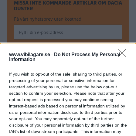
MISSA INTE KOMMANDE ARTIKLAR OM DACIA
DUSTER
Få vårt nyhetsbrev utan kostnad
www.vibilagare.se -
Do Not Process My Personal
Information
Genom att anmäla dig godkänner du OK-förlagets
personuppgiftspolicy.
If you wish to opt-out of the sale, sharing to third parties, or
processing of your personal or sensitive information for
targeted advertising by us, please use the below opt-out
section to confirm your selection. Please note that after your
MER FRÅN VI BILÄGARE
opt-out request is processed you may continue seeing
interest-based ads based on personal information utilized by
us or personal information disclosed to third parties prior to
Hårda krav på
your opt-out. You may separately opt-out of the further
semesterbilen
disclosure of your personal information by third parties on the
LÅNGTEST
IAB’s list of downstream participants. This information may