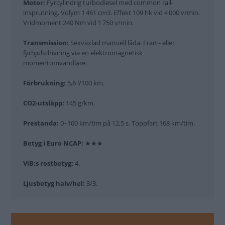
Motor:
Fyrcylindrig turbodiesel med common rail-
insprutning. Volym 1 461 cm3. Effekt 109 hk vid 4 000 v/min.
Vridmoment 240 Nm vid 1 750 v/min.
Transmission:
Sexväxlad manuell låda. Fram- eller
fyrhjulsdrivning via en elektromagnetisk
momentomvandlare.
Förbrukning:
5,6 l/100 km.
CO2-utsläpp:
145 g/km.
Prestanda:
0–100 km/tim på 12,5 s. Toppfart 168 km/tim.
Betyg i Euro NCAP:
★★★
ViB:s rostbetyg:
4.
Ljusbetyg halv/hel:
3/3.