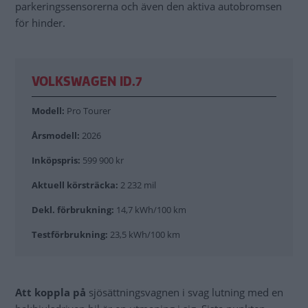
parkeringssensorerna och även den aktiva autobromsen
för hinder.
VOLKSWAGEN ID.7
Modell:
Pro Tourer
Årsmodell:
2026
Inköpspris:
599 900 kr
Aktuell körsträcka:
2 232 mil
Dekl. förbrukning:
14,7 kWh/100 km
Testförbrukning:
23,5 kWh/100 km
Att koppla på
sjösättningsvagnen i svag lutning med en