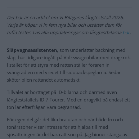
Det här är en artikel om Vi Bilägares långteststall 2026.
Varje år köper vi in fem nya bilar och utsätter dem för
tuffa tester. Läs alla uppdateringar om långtestbilarna
här
.
Släpvagnsassistenten,
som underlättar backning med
släp, har tidigare ingått på Volkswagenbilar med dragkrok.
I stället för att styra med ratten ställer föraren in
svängradien med vredet till sidobackspeglarna. Sedan
sköter bilen rattandet automatiskt.
Tillvalet är borttaget på ID-bilarna och därmed även
långteststallets ID.7 Tourer. Med en dragvikt på endast ett
ton lär efterfrågan vara begränsad.
För egen del går det lika bra utan och när både fru och
tonårssöner visar intresse för att hjälpa till med
sjösättningen är det bara att sno på. Jag hinner stänga av