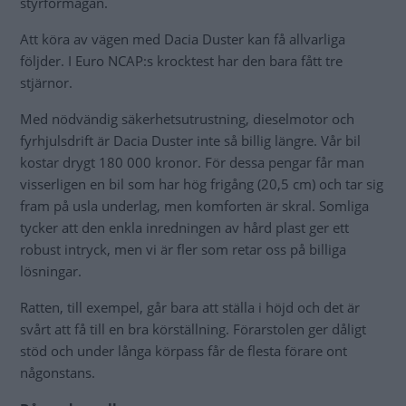
styrförmågan.
Att köra av vägen med Dacia Duster kan få allvarliga
följder. I Euro NCAP:s krocktest har den bara fått tre
stjärnor.
Med nödvändig säkerhetsutrustning, dieselmotor och
fyrhjulsdrift är Dacia Duster inte så billig längre. Vår bil
kostar drygt 180 000 kronor. För dessa pengar får man
visserligen en bil som har hög frigång (20,5 cm) och tar sig
fram på usla underlag, men komforten är skral. Somliga
tycker att den enkla inredningen av hård plast ger ett
robust intryck, men vi är fler som retar oss på billiga
lösningar.
Ratten, till exempel, går bara att ställa i höjd och det är
svårt att få till en bra körställning. Förarstolen ger dåligt
stöd och under långa körpass får de flesta förare ont
någonstans.