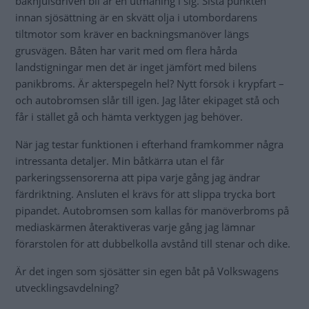
bakhjulsdriven bil är en utmaning i sig. Sista punkten
innan sjösättning är en skvätt olja i utombordarens
tiltmotor som kräver en backningsmanöver längs
grusvägen. Båten har varit med om flera hårda
landstigningar men det är inget jämfört med bilens
panikbroms. Är akterspegeln hel? Nytt försök i krypfart –
och autobromsen slår till igen. Jag låter ekipaget stå och
får i stället gå och hämta verktygen jag behöver.
När jag testar funktionen i efterhand framkommer några
intressanta detaljer. Min båtkärra utan el får
parkeringssensorerna att pipa varje gång jag ändrar
färdriktning. Ansluten el krävs för att slippa trycka bort
pipandet. Autobromsen som kallas för manöverbroms på
mediaskärmen återaktiveras varje gång jag lämnar
förarstolen för att dubbelkolla avstånd till stenar och dike.
Är det ingen som sjösätter sin egen båt på Volkswagens
utvecklingsavdelning?