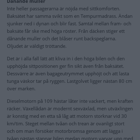
Dånande muller
Inte heller passagerarna är nöjda med sittkomforten.
Baksätet har samma svikt som en Tempurmadrass. Ändan
sjunker ned i dynan och blir fast. Samtal mellan fram- och
baksäte får ske med höga röster. Från däcken stiger ett
dånande muller och det blåser runt backspeglarna.
Oljudet är väldigt tröttande.
Det är i alla fall lätt att kliva in i den höga bilen och den
upphöjda sittpositionen ger fin sikt även från baksätet.
Dessvärre är även bagageutrymmet upphöjt och att lasta
tunga väskor tar på ryggen. Lastgolvet ligger nästan 80 cm
över marken.
Dieselmotorn på 109 hästar låter inte vackert, men kraften
räcker. Växellådan är modernt sexväxlad, men utväxlingen
är konstig med en etta så låg att motorn storknar vid 30
km/tim. Steget mellan tvåan och trean är ovanligt stort
och om man försöker motorbromsa genom att lägga i
tvåan nästan stannar bilen medan motorn varvar upp med