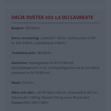
DACIA DUSTER 4X4 1,5 DCI LAUREATE
Baspris:
168 900 kr.
Extra utrustning:
Läderratt 1 500 kr, Audiosystem 2 200
kr, ESP 4 000 kr, metallicklack 4 000 kr.
Testbilens pris:
180 600 kr.
Garantier:
Nybilsgaranti tre år/10 000 mil,
lackskyddsgaranti tre år, rostskyddsgaranti sex år och Dacia
Assistans tre år/10 000 mil.
Skatt:
3 416 kr.
Mått och vikt:
L 431/B 182/H 163 cm. Axelavstånd 267 cm.
Tjänstevikt 1 369 kg. Maxlast 550 kg varav 80 på taket.
Bagagevolym 443–1 604 l.