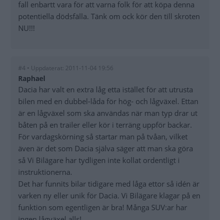
fall enbartt vara för att varna folk för att köpa denna
potentiella dödsfälla. Tänk om ock kör den till skroten
NU!!!
#4 • Uppdaterat: 2011-11-04 19:56
Raphael
Dacia har valt en extra låg etta istället för att utrusta
bilen med en dubbel-låda för hög- och lågväxel. Ettan
är en lågväxel som ska användas när man typ drar ut
båten på en trailer eller kör i terräng uppför backar.
För vardagskörning så startar man på tvåan, vilket
även är det som Dacia själva säger att man ska göra
så Vi Bilägare har tydligen inte kollat ordentligt i
instruktionerna.
Det har funnits bilar tidigare med låga ettor så idén är
varken ny eller unik för Dacia. Vi Bilägare klagar på en
funktion som egentligen är bra! Många SUV:ar har
ingen lågväxel alls!