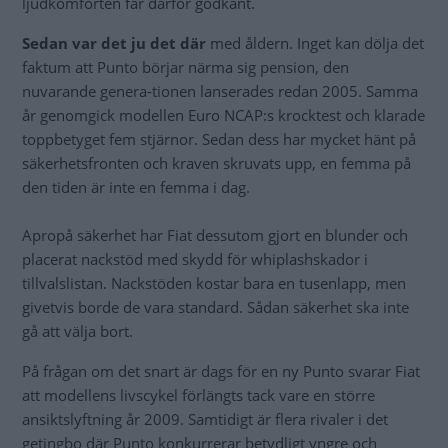
ljudkomforten får därför godkänt.
Sedan var det ju det där
med åldern. Inget kan dölja det
faktum att Punto börjar närma sig pension, den
nuvarande genera-tionen lanserades redan 2005. Samma
år genomgick modellen Euro NCAP:s krocktest och klarade
toppbetyget fem stjärnor. Sedan dess har mycket hänt på
säkerhetsfronten och kraven skruvats upp, en femma på
den tiden är inte en femma i dag.
Apropå säkerhet har Fiat dessutom gjort en blunder och
placerat nackstöd med skydd för whiplashskador i
tillvalslistan. Nackstöden kostar bara en tusenlapp, men
givetvis borde de vara standard. Sådan säkerhet ska inte
gå att välja bort.
På frågan om det snart är dags för en ny Punto svarar Fiat
att modellens livscykel förlängts tack vare en större
ansiktslyftning år 2009. Samtidigt är flera rivaler i det
getingbo där Punto konkurrerar betydligt yngre och