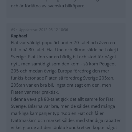
och är förlåtna av svenska bilköpare.
#9 • Uppdaterat: 2012-03-12 18:36
Raphael
Fiat var väldigt populärt under 70-talet och även en
bit in på 80-talet. Fiat Uno och Ritmo sålde helt okej i
Sverige. Fiat Uno var en härlig bil och stod för något
nytt, men samtidigt som den kom - så kom Peugeot
205 och medan övriga Europa föredrog den mer
funkis-betonade Fiaten så föredrog Sverige 205:an.
205:an var en bra bil, inget ont sagt om den, men
Fiaten var mer praktisk.
I denna veva på 80-talet gick det allt sämre för Fiat i
Sverige. Bilarna var bra, men de såldes med många
märkliga kampanjer typ "Köp en Fiat och få en
tvättmaskin" och märket såldes med ständiga rabatter
vilket gjorde att den tänkta kundkretsen köpte något