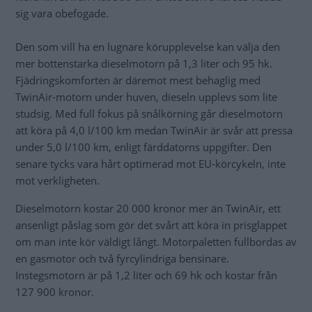
sig vara obefogade.
Den som vill ha en lugnare körupplevelse kan välja den
mer bottenstarka dieselmotorn på 1,3 liter och 95 hk.
Fjädringskomforten är däremot mest behaglig med
TwinAir-motorn under huven, dieseln upplevs som lite
studsig. Med full fokus på snålkörning går dieselmotorn
att köra på 4,0 l/100 km medan TwinAir är svår att pressa
under 5,0 l/100 km, enligt färddatorns uppgifter. Den
senare tycks vara hårt optimerad mot EU-körcykeln, inte
mot verkligheten.
Dieselmotorn kostar 20 000 kronor mer än TwinAir, ett
ansenligt påslag som gör det svårt att köra in prisglappet
om man inte kör väldigt långt. Motorpaletten fullbordas av
en gasmotor och två fyrcylindriga bensinare.
Instegsmotorn är på 1,2 liter och 69 hk och kostar från
127 900 kronor.