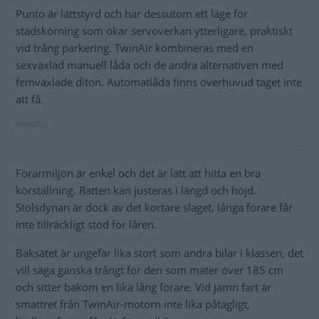
Punto är lättstyrd och har dessutom ett läge för
stadskörning som ökar servoverkan ytterligare, praktiskt
vid trång parkering. TwinAir kombineras med en
sexväxlad manuell låda och de andra alternativen med
femväxlade diton. Automatlåda finns överhuvud taget inte
att få.
Förarmiljön är enkel och det är lätt att hitta en bra
körställning. Ratten kan justeras i längd och höjd.
Stolsdynan är dock av det kortare slaget, långa förare får
inte tillräckligt stöd för låren.
Baksätet är ungefär lika stort som andra bilar i klassen, det
vill säga ganska trångt för den som mäter över 185 cm
och sitter bakom en lika lång förare. Vid jämn fart är
smattret från TwinAir-motorn inte lika påtagligt,