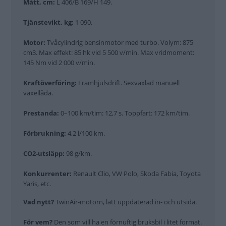
Mått, cm:
L 406/B 169/H 149.
Tjänstevikt, kg:
1 090.
Motor:
Tvåcylindrig bensinmotor med turbo. Volym: 875
cm3. Max effekt: 85 hk vid 5 500 v/min. Max vridmoment:
145 Nm vid 2 000 v/min.
Kraftöverföring:
Framhjulsdrift. Sexväxlad manuell
växellåda.
Prestanda:
0–100 km/tim: 12,7 s. Toppfart: 172 km/tim.
Förbrukning:
4,2 l/100 km.
CO2-utsläpp:
98 g/km.
Konkurrenter:
Renault Clio, VW Polo, Skoda Fabia, Toyota
Yaris, etc.
Vad nytt?
TwinAir-motorn, lätt uppdaterad in- och utsida.
För vem?
Den som vill ha en förnuftig bruksbil i litet format.