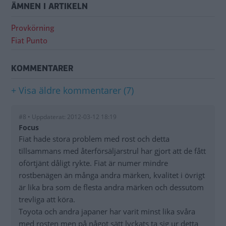
ÄMNEN I ARTIKELN
Provkörning
Fiat Punto
KOMMENTARER
+ Visa äldre kommentarer (7)
#8 • Uppdaterat: 2012-03-12 18:19
Focus
Fiat hade stora problem med rost och detta
tillsammans med återförsäljarstrul har gjort att de fått
oförtjänt dåligt rykte. Fiat är numer mindre
rostbenägen än många andra märken, kvalitet i övrigt
är lika bra som de flesta andra märken och dessutom
trevliga att köra.
Toyota och andra japaner har varit minst lika svåra
med rosten men på något sätt lyckats ta sig ur detta