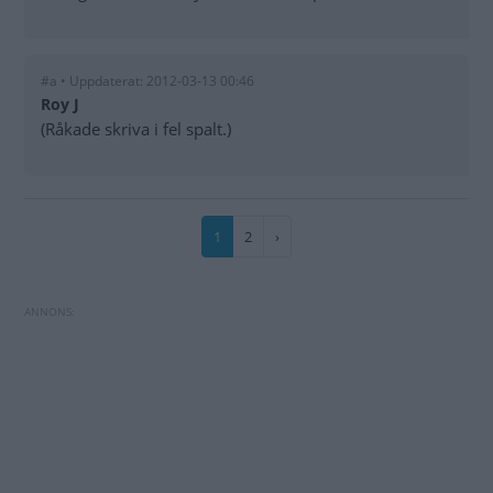
#a • Uppdaterat: 2012-03-13 00:46
Roy J
(Råkade skriva i fel spalt.)
Paginering
Nuvarande
1
Sida
2
Nästa
›
sida
sida