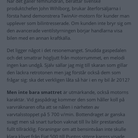
När det gäller femhundran, berättar svenske
produktchefen John Wihlborg, brukar återförsäljarna i
första hand demonstrera TwinAir-motorn för kunder man
upplever som bilintresserade. Om kunden inte bryr sig om
den avancerade ventilstyrningen börjar handlarna visa
bilen med en annan kraftkälla.
Det ligger något i det resonemanget. Snudda gaspedalen
och det smattrar högljutt från motorrummet, en melodi
ingen kan undgå. Själv sällar jag mig till skaran som gillar
den läckra retrotonen men jag förstår också dem som
frågar sig: ska det verkligen låta så här i en ny bil år 2012?
Men inte bara smattret
är utmärkande, också motorns
karaktär. Vid gaspådrag kommer den som håller koll på
varvräknaren ofta att se nålen i närheten av
varvtalsstoppet på 5 700 v/min. Bottendraget är ganska
svagt men så snart turbon vaknat till liv blir prestandan
fullt tillräcklig. Föraningar om att bensintvåan inte skulle
klara klivet från Fiat 500 till Puntos större kaross visade