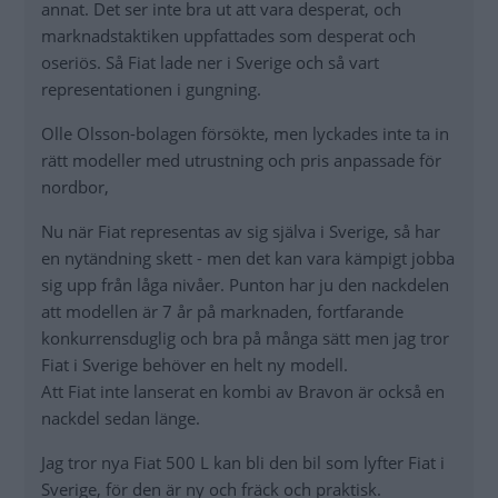
annat. Det ser inte bra ut att vara desperat, och
marknadstaktiken uppfattades som desperat och
oseriös. Så Fiat lade ner i Sverige och så vart
representationen i gungning.
Olle Olsson-bolagen försökte, men lyckades inte ta in
rätt modeller med utrustning och pris anpassade för
nordbor,
Nu när Fiat representas av sig själva i Sverige, så har
en nytändning skett - men det kan vara kämpigt jobba
sig upp från låga nivåer. Punton har ju den nackdelen
att modellen är 7 år på marknaden, fortfarande
konkurrensduglig och bra på många sätt men jag tror
Fiat i Sverige behöver en helt ny modell.
Att Fiat inte lanserat en kombi av Bravon är också en
nackdel sedan länge.
Jag tror nya Fiat 500 L kan bli den bil som lyfter Fiat i
Sverige, för den är ny och fräck och praktisk.