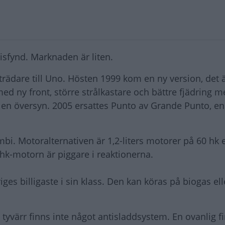
isfynd. Marknaden är liten.
rädare till Uno. Hösten 1999 kom en ny version, det ä
med ny front, större strålkastare och bättre fjädring
en översyn. 2005 ersattes Punto av Grande Punto, en
i. Motoralternativen är 1,2-liters motorer på 60 hk e
 hk-motorn är piggare i reaktionerna.
ges billigaste i sin klass. Den kan köras på biogas el
tyvärr finns inte något antisladdsystem. En ovanlig fi