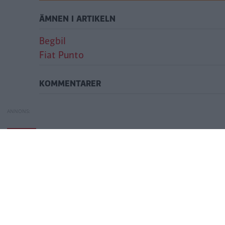
ÄMNEN I ARTIKELN
Begbil
Fiat Punto
KOMMENTARER
Begtest: Fiat Punto
Begagnat: Mini Co
BEGBIL
Begagnat: Mini Co
2024)
Publicerad
2026-07-10 10:10
(
uppdaterad
2026-07-13 14:31)