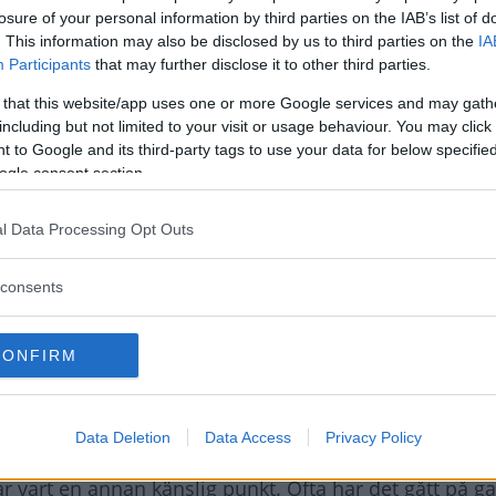
losure of your personal information by third parties on the IAB’s list of
sitter trumbromsar som inte slits lika fort.
. This information may also be disclosed by us to third parties on the
IA
Participants
that may further disclose it to other third parties.
 that this website/app uses one or more Google services and may gath
ingen anmärker på. Det kostar 1 000-2 000 kr att byta.
including but not limited to your visit or usage behaviour. You may click 
 märks lättast genom att däcken slits snett eller att
 to Google and its third-party tags to use your data for below specifi
ogle consent section.
l Data Processing Opt Outs
consents
bilar, men är ändå ganska nöjda. De är dock missnöj
CONFIRM
tötdämpare/fjädrar samt trasig stolvärme. Trasiga la
 förekommit, det brukar vara dyrt att åtgärda.
Data Deletion
Data Access
Privacy Policy
rämst på 60 hk-motorn. En reparation kostar ofta mel
 vart en annan känslig punkt. Ofta har det gått på g