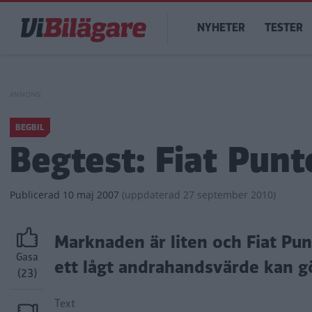
Hoppa
Main
till
NYHETER
TESTER
navigation
huvudinnehåll
BEGBIL
Begtest: Fiat Punt
Publicerad
10 maj 2007
(
uppdaterad
27 september 2010)
Marknaden är liten och Fiat Pun
Gasa
ett lågt andrahandsvärde kan gör
(23)
Text