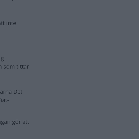
tt inte
ig
n som tittar
larna Det
iat-
ågan gör att