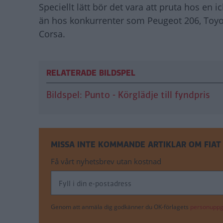
Speciellt lätt bör det vara att pruta hos en
än hos konkurrenter som Peugeot 206, Toyota
Corsa.
RELATERADE BILDSPEL
Bildspel: Punto - Körglädje till fyndpris
MISSA INTE KOMMANDE ARTIKLAR OM FIAT
Få vårt nyhetsbrev utan kostnad
Genom att anmäla dig godkänner du OK-förlagets
personuppgi