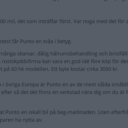
 mil, det som inträffar först. Var noga med det för a
stest får Punto en tvåa i betyg.
ånga skarvar, dålig hålrumsbehandling och bristfäll
n rostskyddsfirma kan vara en god idé före köp för de
 på 60 hk modellen. Ett byte kostar cirka 3000 kr.
n i övriga Europa är Punto en av de mest sålda småbi
e efter så det det finns en verkstad nära dig om du är F
iat Punto en iskall bil på beg-marknaden. Liten efterfr
paren ha nytta av.