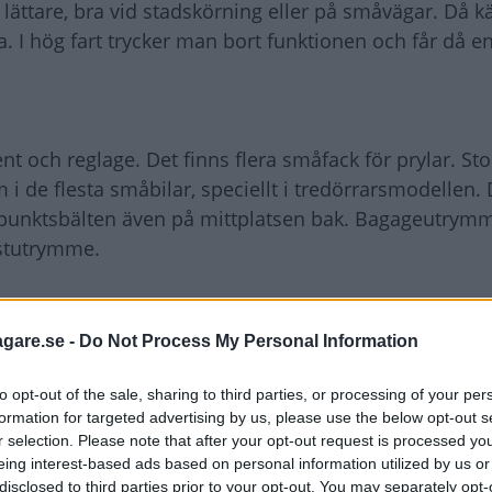
 lättare, bra vid stadskörning eller på småvägar. Då 
. I hög fart trycker man bort funktionen och får då en
nt och reglage. Det finns flera småfack för prylar. Sto
i de flesta småbilar, speciellt i tredörrarsmodellen
punktsbälten även på mittplatsen bak. Bagageutrymmet
astutrymme.
järnor i krockbetyg av EuroNCAP. Den andra generatio
ockbetyg. Ett godkänt betyg för en småbil, speciellt s
agare.se -
Do Not Process My Personal Information
nto var den första Fiat som på allvar konstruerades
to opt-out of the sale, sharing to third parties, or processing of your per
formation for targeted advertising by us, please use the below opt-out s
r selection. Please note that after your opt-out request is processed y
ilen i besiktningen, generation två är ungefär som m
eing interest-based ads based on personal information utilized by us or
omsverkan, vanligt på bilar som inte körs så ofta. P
disclosed to third parties prior to your opt-out. You may separately opt-