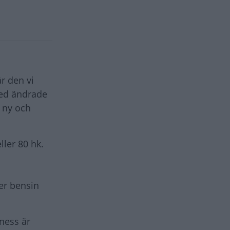
r den vi
 med ändrade
 ny och
ller 80 hk.
ler bensin
ness är