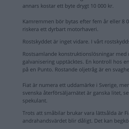
annars kostar ett byte drygt 10 000 kr.
Kamremmen bör bytas efter fem år eller 8 000
riskera ett dyrbart motorhaveri.
Rostskyddet är inget vidare. I vårt rostskydd
Rostsamlande konstruktionslösningar med m
galvanisering upptäcktes. En kontroll hos e
på en Punto. Rostande oljetråg är en svaghet
Fiat är numera ett uddamärke i Sverige, me
svenska återförsäljarnätet är ganska litet, s
spekulant.
Trots att småbilar brukar vara lättsålda är F
andrahandsvärdet blir dåligt. Det kan begkö