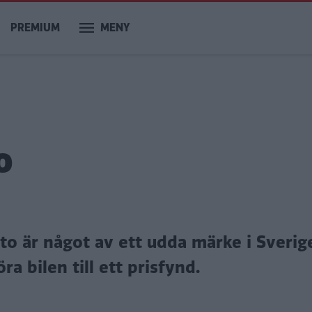
PREMIUM
MENY
o
to är något av ett udda märke i Sverig
a bilen till ett prisfynd.