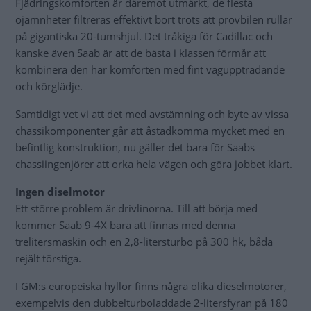
Fjädringskomforten är däremot utmärkt, de flesta
ojämnheter filtreras effektivt bort trots att provbilen rullar
på gigantiska 20-tumshjul. Det tråkiga för Cadillac och
kanske även Saab är att de bästa i klassen förmår att
kombinera den här komforten med fint väguppträdande
och körglädje.
Samtidigt vet vi att det med avstämning och byte av vissa
chassikomponenter går att åstadkomma mycket med en
befintlig konstruktion, nu gäller det bara för Saabs
chassiingenjörer att orka hela vägen och göra jobbet klart.
Ingen diselmotor
Ett större problem är drivlinorna. Till att börja med
kommer Saab 9-4X bara att finnas med denna
trelitersmaskin och en 2,8-litersturbo på 300 hk, båda
rejält törstiga.
I GM:s europeiska hyllor finns några olika dieselmotorer,
exempelvis den dubbelturboladdade 2-litersfyran på 180