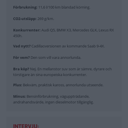
Förbrukning:
11,6 l/100 km blandad körning.
CO2-utsläpp:
269 g/km.
Konkurrenter:
Audi Q5, BMW X3, Mercedes GLK, Lexus RX
450h.
Vad nytt?
Cadillacversionen av kommande Saab 9-4X.
För vem?
Den som vill vara annorlunda.
Bra köp?
Nej. En mellanstor suv som är sämre, dyrare och
törstigare än sina europeiska konkurrenter.
Plus:
Bekväm, praktisk kaross, annorlunda utseende.
Minus:
Bensinförbrukning, väguppträdande,
andrahandsvärde, ingen dieselmotor tillgänglig.
INTERVJU: