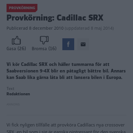
PROVKÖRNING
Provkörning: Cadillac SRX
Publicerad
8 december 2010
(
uppdaterad
8 maj 2014)
(26)
(16)
Gasa
Bromsa
Vi kör Cadillac SRX och håller tummarna för att
Saabversionen 9-4X blir en påtagligt bättre bil. Annars
kan Saab lika gärna låta bli att lansera bilen i Europa.
Text
Redaktionen
Vi fick nyligen tillfälle att provköra Cadillacs nya crossover
SRX, en bil som i sig är ganska ointressant för den svenska