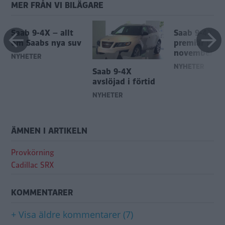
MER FRÅN VI BILÄGARE
Saab 9-4X – allt
Saab 9-4X få
om Saabs nya suv
premiär i
november
NYHETER
NYHETER
Saab 9-4X
avslöjad i förtid
NYHETER
ÄMNEN I ARTIKELN
Provkörning
Cadillac SRX
KOMMENTARER
+ Visa äldre kommentarer (7)