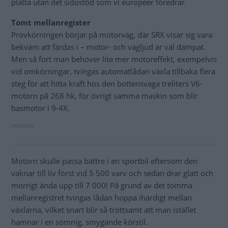
platta utan det sidostöd som vi européer föredrar.
Tomt mellanregister
Provkörningen börjar på motorväg, där SRX visar sig vara
bekväm att färdas i – motor- och vägljud är väl dämpat.
Men så fort man behöver lite mer motoreffekt, exempelvis
vid omkörningar, tvingas automatlådan växla tillbaka flera
steg för att hitta kraft hos den bottensvaga treliters V6-
motorn på 268 hk, för övrigt samma maskin som blir
basmotor i 9-4X.
Motorn skulle passa bättre i en sportbil eftersom den
vaknar till liv först vid 5 500 varv och sedan drar glatt och
morrigt ända upp till 7 000! På grund av det tomma
mellanregistret tvingas lådan hoppa ihärdigt mellan
växlarna, vilket snart blir så tröttsamt att man istället
hamnar i en sömnig, smygande körstil.