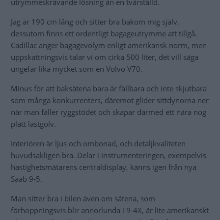
utrymmeskrävande lösning än en tvärställd.
Jag är 190 cm lång och sitter bra bakom mig själv,
dessutom finns ett ordentligt bagageutrymme att tillgå.
Cadillac anger bagagevolym enligt amerikansk norm, men
uppskattningsvis talar vi om cirka 500 liter, det vill säga
ungefär lika mycket som en Volvo V70.
Minus för att baksätena bara är fällbara och inte skjutbara
som många konkurrenters, däremot glider sittdynorna ner
när man fäller ryggstödet och skapar därmed ett nära nog
platt lastgolv.
Interiören är ljus och ombonad, och detaljkvaliteten
huvudsakligen bra. Delar i instrumenteringen, exempelvis
hastighetsmätarens centraldisplay, känns igen från nya
Saab 9-5.
Man sitter bra i bilen även om sätena, som
förhoppningsvis blir annorlunda i 9-4X, är lite amerikanskt