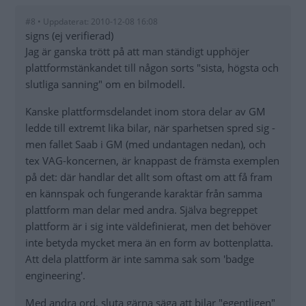
#8 • Uppdaterat: 2010-12-08 16:08
signs (ej verifierad)
Jag är ganska trött på att man ständigt upphöjer
plattformstänkandet till någon sorts "sista, högsta och
slutliga sanning" om en bilmodell.
Kanske plattformsdelandet inom stora delar av GM
ledde till extremt lika bilar, när sparhetsen spred sig -
men fallet Saab i GM (med undantagen nedan), och
tex VAG-koncernen, är knappast de främsta exemplen
på det: där handlar det allt som oftast om att få fram
en kännspak och fungerande karaktär från samma
plattform man delar med andra. Själva begreppet
plattform är i sig inte väldefinierat, men det behöver
inte betyda mycket mera än en form av bottenplatta.
Att dela plattform är inte samma sak som 'badge
engineering'.
Med andra ord, sluta gärna säga att bilar "egentligen"