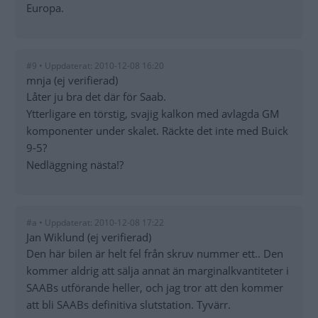
Europa.
#9 • Uppdaterat: 2010-12-08 16:20
mnja (ej verifierad)
Låter ju bra det där för Saab.
Ytterligare en törstig, svajig kalkon med avlagda GM
komponenter under skalet. Räckte det inte med Buick
9-5?
Nedläggning nästa!?
#a • Uppdaterat: 2010-12-08 17:22
Jan Wiklund (ej verifierad)
Den här bilen är helt fel från skruv nummer ett.. Den
kommer aldrig att sälja annat än marginalkvantiteter i
SAABs utförande heller, och jag tror att den kommer
att bli SAABs definitiva slutstation. Tyvärr.