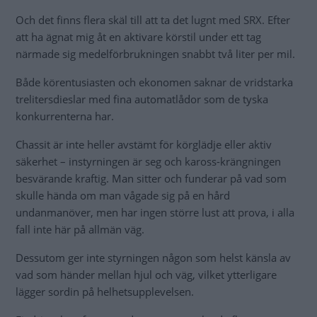
Och det finns flera skäl till att ta det lugnt med SRX. Efter
att ha ägnat mig åt en aktivare körstil under ett tag
närmade sig medelförbrukningen snabbt två liter per mil.
Både körentusiasten och ekonomen saknar de vridstarka
trelitersdieslar med fina automatlådor som de tyska
konkurrenterna har.
Chassit är inte heller avstämt för körglädje eller aktiv
säkerhet – instyrningen är seg och kaross-krängningen
besvärande kraftig. Man sitter och funderar på vad som
skulle hända om man vågade sig på en hård
undanmanöver, men har ingen större lust att prova, i alla
fall inte här på allmän väg.
Dessutom ger inte styrningen någon som helst känsla av
vad som händer mellan hjul och väg, vilket ytterligare
lägger sordin på helhetsupplevelsen.