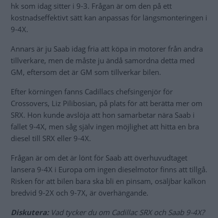
hk som idag sitter i 9-3. Frågan är om den på ett
kostnadseffektivt sätt kan anpassas för längsmonteringen i
9-4X.
Annars är ju Saab idag fria att köpa in motorer från andra
tillverkare, men de måste ju ändå samordna detta med
GM, eftersom det är GM som tillverkar bilen.
Efter körningen fanns Cadillacs chefsingenjör för
Crossovers, Liz Pilibosian, på plats för att berätta mer om
SRX. Hon kunde avslöja att hon samarbetar nära Saab i
fallet 9-4X, men såg själv ingen möjlighet att hitta en bra
diesel till SRX eller 9-4X.
Frågan är om det är lönt för Saab att överhuvudtaget
lansera 9-4X i Europa om ingen dieselmotor finns att tillgå.
Risken för att bilen bara ska bli en pinsam, osäljbar kalkon
bredvid 9-2X och 9-7X, är överhängande.
Diskutera:
Vad tycker du om Cadillac SRX och Saab 9-4X?