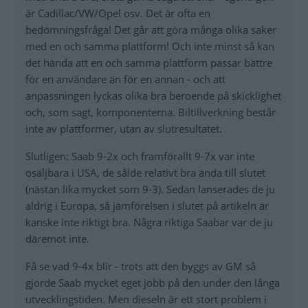
är Cadillac/VW/Opel osv. Det är ofta en
bedömningsfråga! Det går att göra många olika saker
med en och samma plattform! Och inte minst så kan
det hända att en och samma plattform passar bättre
för en användare än för en annan - och att
anpassningen lyckas olika bra beroende på skicklighet
och, som sagt, komponenterna. Biltillverkning består
inte av plattformer, utan av slutresultatet.
Slutligen: Saab 9-2x och framförallt 9-7x var inte
osäljbara i USA, de sålde relativt bra ända till slutet
(nästan lika mycket som 9-3). Sedan lanserades de ju
aldrig i Europa, så jämförelsen i slutet på artikeln är
kanske inte riktigt bra. Några riktiga Saabar var de ju
däremot inte.
Få se vad 9-4x blir - trots att den byggs av GM så
gjorde Saab mycket eget jobb på den under den långa
utvecklingstiden. Men dieseln är ett stort problem i