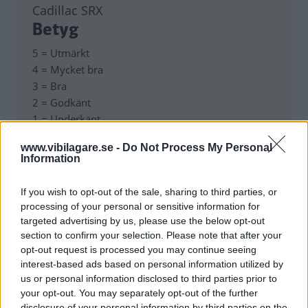
Cadillac SRX
Betyg
5 = Utmärkt
4 = Mycket bra
3 = Bra
2 = Godkänt
1 = Underkänt
www.vibilagare.se -
Do Not Process My Personal
Information
RELATERADE BILDSPEL
If you wish to opt-out of the sale, sharing to third parties, or
processing of your personal or sensitive information for
Provkörning: Cadillac SRX
targeted advertising by us, please use the below opt-out
section to confirm your selection. Please note that after your
opt-out request is processed you may continue seeing
interest-based ads based on personal information utilized by
us or personal information disclosed to third parties prior to
CADILLAC SRX
your opt-out. You may separately opt-out of the further
disclosure of your personal information by third parties on the