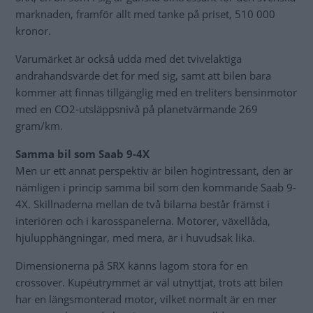
marknaden, framför allt med tanke på priset, 510 000
kronor.
Varumärket är också udda med det tvivelaktiga
andrahandsvärde det för med sig, samt att bilen bara
kommer att finnas tillgänglig med en treliters bensinmotor
med en CO2-utsläppsnivå på planetvärmande 269
gram/km.
Samma bil som Saab 9-4X
Men ur ett annat perspektiv är bilen högintressant, den är
nämligen i princip samma bil som den kommande Saab 9-
4X. Skillnaderna mellan de två bilarna består främst i
interiören och i karosspanelerna. Motorer, växellåda,
hjulupphängningar, med mera, är i huvudsak lika.
Dimensionerna på SRX känns lagom stora för en
crossover. Kupéutrymmet är väl utnyttjat, trots att bilen
har en längsmonterad motor, vilket normalt är en mer