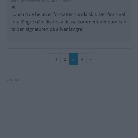
#u • Uppdaterat: 2014-04-03 06:22
Pi
....och true believer fortsätter sprida skit. Det finns väl
inte längre nån läsare av dessa kommentarer som kan
ta den signaturen på allvar längre.
Paginering
Föregående
‹
Sida
1
Sida
2
Nuvarande
3
Sida
4
Nästa
›
sida
sida
sida