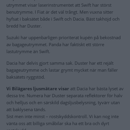
utrymmet visar laserinstrumentet att Swift har störst
benutrymme. I Fiat är det väl trångt. Men vuxna sitter
hyfsat i baksätet både i Swift och Dacia. Bäst takhöjd och
bredd har Duster.
Suzuki har uppenbarligen prioriterat kupén på bekostnad
av bagageutrymmet. Panda har faktiskt ett större
lastutrymme än Swift.
Dacia har delvis gjort samma sak. Duster har ett rejält
bagageutrymme och lastar grymt mycket när man fäller
baksätets ryggstöd.
Vi Bilägares ljusmätare visar
att Dacia har bästa lyset av
dessa tre. Numera har Duster separata reflektorer för halv
och helljus och en särskild dagsljusbelysning, tyvärr utan
att baklysena tänds.
Sist men inte minst – rostskyddskontroll. Vi kan nog inte
vänta oss att billiga småbilar ska ha ett bra och dyrt