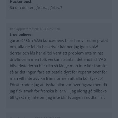
Hackenbush
Så din duster går bra gårbra?
#t • Uppdaterat: 2014-04-02 20:58
true believer
gårbra@ Om VAG koncernens bilar har vi redan pratat
om, alla de fel du beskriver känner jag igen själv!
dörrar och lås har alltid varit ett problem inte minst
drivlinorna men folk verkar strunta i det ändå så VAG
bilverkstäderna blir rika så länge man inte kör franskt
så är det ingen fara att betala dyrt för reparationer för
man vill inte avvika från normen att alla kör tyskt ;-)
Förut trodde jag att tyska bilar var överlägsna men då
jag fick smak för franska bilar vill jag aldrig gå tillbaka
till tyskt nej inte om jag inte blir tvungen i nödfall isf.