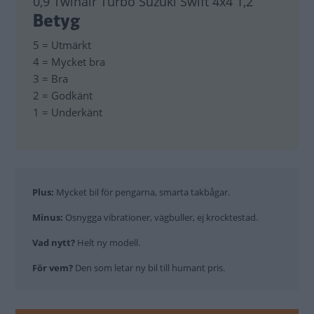
0,9 Twinair Turbo Suzuki Swift 4x4 1,2
Betyg
5 = Utmärkt
4 = Mycket bra
3 = Bra
2 = Godkänt
1 = Underkänt
Plus:
Mycket bil för pengarna, smarta takbågar.
Minus:
Osnygga vibrationer, vägbuller, ej krocktestad.
Vad nytt?
Helt ny modell.
För vem?
Den som letar ny bil till humant pris.