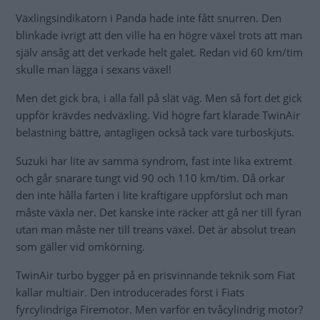
Växlingsindikatorn i Panda hade inte fått snurren. Den
blinkade ivrigt att den ville ha en högre växel trots att man
själv ansåg att det verkade helt galet. Redan vid 60 km/tim
skulle man lägga i sexans växel!
Men det gick bra, i alla fall på slät väg. Men så fort det gick
uppför krävdes nedväxling. Vid högre fart klarade TwinAir
belastning bättre, antagligen också tack vare turboskjuts.
Suzuki har lite av samma syndrom, fast inte lika extremt
och går snarare tungt vid 90 och 110 km/tim. Då orkar
den inte hålla farten i lite kraftigare uppförslut och man
måste växla ner. Det kanske inte räcker att gå ner till fyran
utan man måste ner till treans växel. Det är absolut trean
som gäller vid omkörning.
TwinAir turbo bygger på en prisvinnande teknik som Fiat
kallar multiair. Den introducerades först i Fiats
fyrcylindriga Firemotor. Men varför en tvåcylindrig motor?