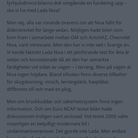
fyrhjulsdrivna bilarna dök omgående en fundering upp –
ska vi ha med Lada Niva?
Men nej, alla var rörande överens om att Niva fallit för
ålderstrecket för länge sedan. Möjligen hade bilen som
kom fram i samarbete mellan GM och AvtoVAZ, Chevrolet
Niva, varit intressant. Men den har vi inte sett i Sverige än.
Vi körde faktiskt Lada Niva i ett jämförande test för åtta år
sedan och konstaterade då att den har utmärkta
färdigheter vid sidan av vägen – i terräng. Men på vägen är
Niva ingen höjdare. Bland tillvalen finns diverse tillbehör
för skogskörning, vinsch, terrängdäck, hasplåtar,
diffbroms till och med en plog.
Men om krockkuddar och säkerhetssystem finns ingen
information. Och om Euro NCAP testat bilen hade
diskussionen troligen varit avslutad. Vid testet 2006 välte
visserligen en betydligt modernare bil i
undanmanöverprovet. Det gjorde inte Lada. Men endast