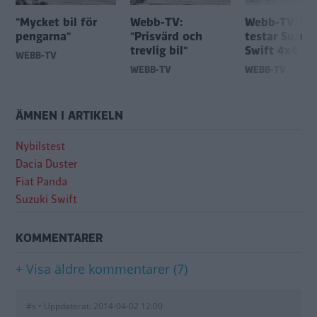
"Mycket bil för
Webb-TV:
Webb-TV: Vi
pengarna"
"Prisvärd och
testar Suzuki
trevlig bil"
Swift 4x4
WEBB-TV
WEBB-TV
WEBB-TV
ÄMNEN I ARTIKELN
Nybilstest
Dacia Duster
Fiat Panda
Suzuki Swift
KOMMENTARER
+ Visa äldre kommentarer (7)
#s • Uppdaterat: 2014-04-02 12:00