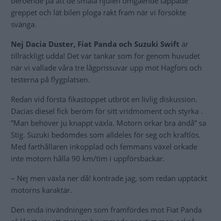
beroende på att de smala hjulen omgående tappade
greppet och lät bilen ploga rakt fram när vi försökte
svänga.
Nej Dacia Duster, Fiat Panda och Suzuki Swift
är
tillräckligt udda! Det var tankar som for genom huvudet
när vi vallade våra tre lågprissuvar upp mot Hagfors och
testerna på flygplatsen.
Redan vid första fikastoppet utbröt en livlig diskussion.
Dacias diesel fick beröm för sitt vridmoment och styrka .
”Man behöver ju knappt växla. Motorn orkar bra ändå” sa
Stig. Suzuki bedömdes som alldeles för seg och kraftlös.
Med farthållaren inkopplad och femmans växel orkade
inte motorn hålla 90 km/tim i uppförsbackar.
– Nej men växla ner då! kontrade jag, som redan upptäckt
motorns karaktär.
Den enda invändningen som framfördes mot Fiat Panda