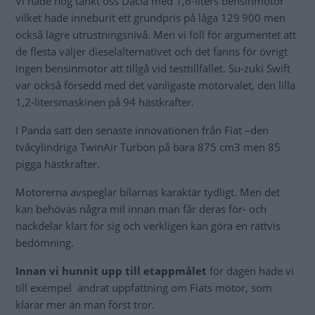
Vi hade nog tänkt oss Dacia med 1,6-liters bensinmotor
vilket hade inneburit ett grundpris på låga 129 900 men
också lägre utrustningsnivå. Men vi föll för argumentet att
de flesta väljer dieselalternativet och det fanns för övrigt
ingen bensinmotor att tillgå vid testtillfället. Su-zuki Swift
var också försedd med det vanligaste motorvalet, den lilla
1,2-litersmaskinen på 94 hästkrafter.
I Panda satt den senaste innovationen från Fiat –den
tvåcylindriga TwinAir Turbon på bara 875 cm3 men 85
pigga hästkrafter.
Motorerna avspeglar bilarnas karaktär tydligt. Men det
kan behövas några mil innan man får deras för- och
nackdelar klart för sig och verkligen kan göra en rättvis
bedömning.
Innan vi hunnit upp till etappmålet
för dagen hade vi
till exempel ändrat uppfattning om Fiats motor, som
klarar mer än man först tror.