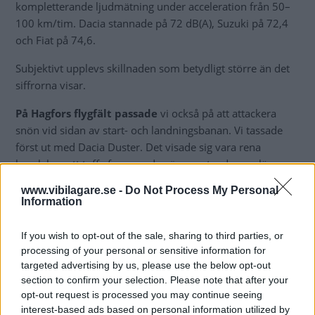
kompletterande ljudmätning under acceleration från 50–
100 km/tim. Dacia stannade på 72 dB(A), Suzuki på 72,4
och Fiat på 74,6.
Subjektivt upplevs skillnaden som betydligt större än det
siffrorna visar.
På Hagfors flygfält passade
vi också på att attackera
snön vid sidan av start- och landningsbanan. Vi tassade
först ut med Dacia Duster. Det visade sig vara rena
barnleken att tuffa fram med snön sprutande upp längs
dörrarna.
www.vibilagare.se -
Do Not Process My Personal
Information
Swift gick också fram utan större problem, ända tills det
blev lite för mycket och vi fastnade i en driva med fastare
If you wish to opt-out of the sale, sharing to third parties, or
snö. Vi försökte backa ut och knuffa på med muskelkraft.
processing of your personal or sensitive information for
Men då blev det ständiga motorstopp. Motorn orkade inte
targeted advertising by us, please use the below opt-out
driva. Vi försökte koppla ur ASR. Men det är tveksamt om
section to confirm your selection. Please note that after your
det fun-gerade. Det blev i vart fall ingen större skillnad –
opt-out request is processed you may continue seeing
så snöskyffeln åkte fram.
interest-based ads based on personal information utilized by