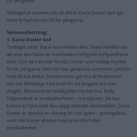
för pengarna.
Testlaget är överens om att det är Dacia Duster som ger
mest fyrhjulsdriven bil för pengarna.
Sammanfattning:
1. Dacia Duster
4x4
Testlaget sätter Dacia som tveklös etta. Testet handlar om
att utse den bästa av marknadens billigaste fyrhjulsdrivna
bilar. Och då framstår förstås Duster som väldigt mycket
bil för pengarna. Den har mer generösa utrymmen jämfört
med de två andra. Dieselmotorn ger bra driftsekonomi
och har tillräckligt med kraft för att fungera bra som
dragbil. Dessutom är rostskyddet mycket bra. Enda
frågetecknet är krocksäkerheten – tre stjärnor. De kan
kanske bli fyra med den uppgraderade elektroniken. Dacia
Duster är absolut en slitvarg för rätt ägare – prestigelösa,
som inte kräver absolut högsta komfort eller
krocksäkerhet.