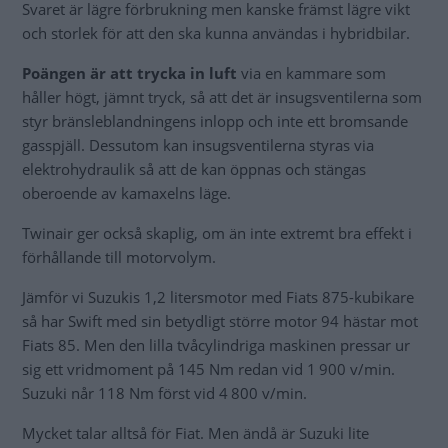
Svaret är lägre förbrukning men kanske främst lägre vikt
och storlek för att den ska kunna användas i hybridbilar.
Poängen är att trycka in luft
via en kammare som
håller högt, jämnt tryck, så att det är insugsventilerna som
styr bränsleblandningens inlopp och inte ett bromsande
gasspjäll. Dessutom kan insugsventilerna styras via
elektrohydraulik så att de kan öppnas och stängas
oberoende av kamaxelns läge.
Twinair ger också skaplig, om än inte extremt bra effekt i
förhållande till motorvolym.
Jämför vi Suzukis 1,2 litersmotor med Fiats 875-kubikare
så har Swift med sin betydligt större motor 94 hästar mot
Fiats 85. Men den lilla tvåcylindriga maskinen pressar ur
sig ett vridmoment på 145 Nm redan vid 1 900 v/min.
Suzuki når 118 Nm först vid 4 800 v/min.
Mycket talar alltså för Fiat. Men ändå är Suzuki lite