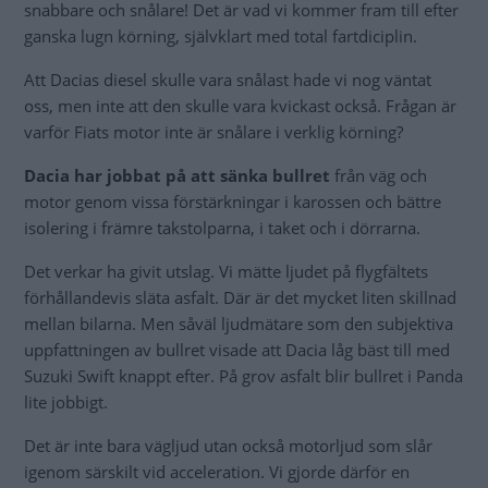
snabbare och snålare! Det är vad vi kommer fram till efter
ganska lugn körning, självklart med total fartdiciplin.
Att Dacias diesel skulle vara snålast hade vi nog väntat
oss, men inte att den skulle vara kvickast också. Frågan är
varför Fiats motor inte är snålare i verklig körning?
Dacia har jobbat på att sänka bullret
från väg och
motor genom vissa förstärkningar i karossen och bättre
isolering i främre takstolparna, i taket och i dörrarna.
Det verkar ha givit utslag. Vi mätte ljudet på flygfältets
förhållandevis släta asfalt. Där är det mycket liten skillnad
mellan bilarna. Men såväl ljudmätare som den subjektiva
uppfattningen av bullret visade att Dacia låg bäst till med
Suzuki Swift knappt efter. På grov asfalt blir bullret i Panda
lite jobbigt.
Det är inte bara vägljud utan också motorljud som slår
igenom särskilt vid acceleration. Vi gjorde därför en