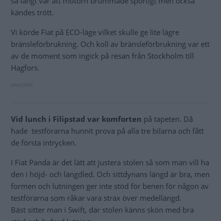
så långt var att motorn brummade sportigt men också
kändes trött.
Vi körde Fiat på ECO-läge vilket skulle ge lite lägre
bränsleförbrukning. Och koll av bränsleförbrukning var ett
av de moment som ingick på resan från Stockholm till
Hagfors.
Vid lunch i Filipstad var komforten
på tapeten. Då
hade testförarna hunnit prova på alla tre bilarna och fått
de första intrycken.
I Fiat Panda är det lätt att justera stolen så som man vill ha
den i höjd- och längdled. Och sittdynans längd är bra, men
formen och lutningen ger inte stöd för benen för någon av
testförarna som råkar vara strax över medellängd.
Bäst sitter man i Swift, där stolen känns skön med bra