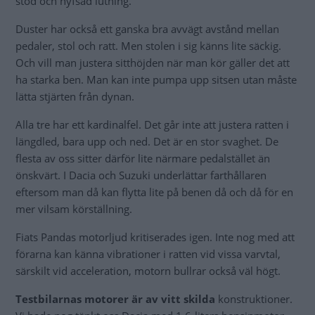
stöd och hyfsad lutning.
Duster har också ett ganska bra avvägt avstånd mellan
pedaler, stol och ratt. Men stolen i sig känns lite säckig.
Och vill man justera sitthöjden när man kör gäller det att
ha starka ben. Man kan inte pumpa upp sitsen utan måste
lätta stjärten från dynan.
Alla tre har ett kardinalfel. Det går inte att justera ratten i
längdled, bara upp och ned. Det är en stor svaghet. De
flesta av oss sitter därför lite närmare pedalstället än
önskvärt. I Dacia och Suzuki underlättar farthållaren
eftersom man då kan flytta lite på benen då och då för en
mer vilsam körställning.
Fiats Pandas motorljud kritiserades igen. Inte nog med att
förarna kan känna vibrationer i ratten vid vissa varvtal,
särskilt vid acceleration, motorn bullrar också väl högt.
Testbilarnas motorer är av vitt skilda
konstruktioner.