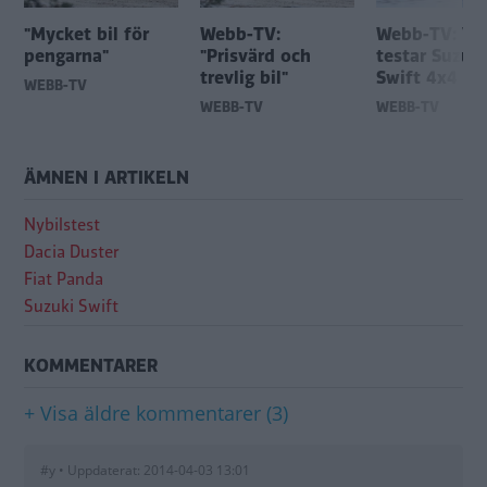
"Mycket bil för
Webb-TV:
Webb-TV: Vi
pengarna"
"Prisvärd och
testar Suzuki
trevlig bil"
Swift 4x4
WEBB-TV
WEBB-TV
WEBB-TV
ÄMNEN I ARTIKELN
Nybilstest
Dacia Duster
Fiat Panda
Suzuki Swift
KOMMENTARER
+ Visa äldre kommentarer (3)
#y • Uppdaterat: 2014-04-03 13:01