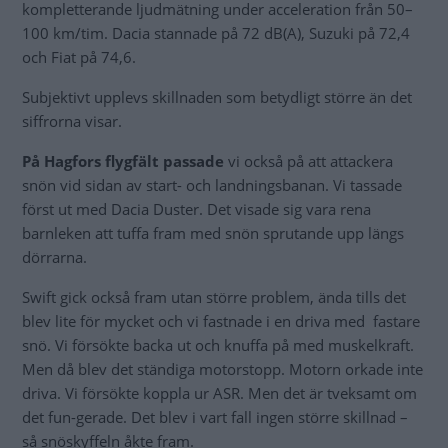
kompletterande ljudmätning under acceleration från 50–
100 km/tim. Dacia stannade på 72 dB(A), Suzuki på 72,4
och Fiat på 74,6.
Subjektivt upplevs skillnaden som betydligt större än det
siffrorna visar.
På Hagfors flygfält passade
vi också på att attackera
snön vid sidan av start- och landningsbanan. Vi tassade
först ut med Dacia Duster. Det visade sig vara rena
barnleken att tuffa fram med snön sprutande upp längs
dörrarna.
Swift gick också fram utan större problem, ända tills det
blev lite för mycket och vi fastnade i en driva med fastare
snö. Vi försökte backa ut och knuffa på med muskelkraft.
Men då blev det ständiga motorstopp. Motorn orkade inte
driva. Vi försökte koppla ur ASR. Men det är tveksamt om
det fun-gerade. Det blev i vart fall ingen större skillnad –
så snöskyffeln åkte fram.