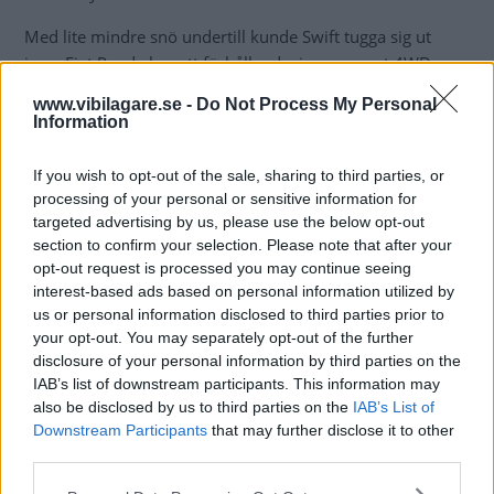
Med lite mindre snö undertill kunde Swift tugga sig ut
igen. Fiat Panda har ett förhållandevis avancerat 4WD-
system med två differentialer – en mellan bakhjulen och
www.vibilagare.se -
Do Not Process My Personal
en mellan fram- och bakaxel som dessutom kan låsas.
Information
Ungefär som Duster. Men rumänen har dessutom en
ovanligt låg etta som är en bra hjälp i terräng eller djup
If you wish to opt-out of the sale, sharing to third parties, or
snö.
processing of your personal or sensitive information for
targeted advertising by us, please use the below opt-out
Swifts 4WD kopplar snabbt in. Men sitter man fast orkar
section to confirm your selection. Please note that after your
inte motorn. Fiat har mer ork på låga varv och kanske
opt-out request is processed you may continue seeing
lägre utväxling. Man kan också koppla ur
interest-based ads based on personal information utilized by
us or personal information disclosed to third parties prior to
antispinnfunktionen om det går för tungt.
your opt-out. You may separately opt-out of the further
Dacia har rejäla hasplåtar
i metall undertill och Fiat ett
disclosure of your personal information by third parties on the
IAB’s list of downstream participants. This information may
rejält hasskydd under motorn.
also be disclosed by us to third parties on the
IAB’s List of
Downstream Participants
that may further disclose it to other
Ju större bil desto rymligare baksäte är väl nära på
third parties.
självklart. Efter provsittning finner vi att Suzuki Swift
erbjuder mer plats än väntat. Och när vi väl mäter
Please note that this website/app uses one or more Google