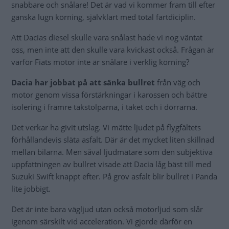
snabbare och snålare! Det är vad vi kommer fram till efter
ganska lugn körning, självklart med total fartdiciplin.
Att Dacias diesel skulle vara snålast hade vi nog väntat
oss, men inte att den skulle vara kvickast också. Frågan är
varför Fiats motor inte är snålare i verklig körning?
Dacia har jobbat på att sänka bullret
från väg och
motor genom vissa förstärkningar i karossen och bättre
isolering i främre takstolparna, i taket och i dörrarna.
Det verkar ha givit utslag. Vi mätte ljudet på flygfältets
förhållandevis släta asfalt. Där är det mycket liten skillnad
mellan bilarna. Men såväl ljudmätare som den subjektiva
uppfattningen av bullret visade att Dacia låg bäst till med
Suzuki Swift knappt efter. På grov asfalt blir bullret i Panda
lite jobbigt.
Det är inte bara vägljud utan också motorljud som slår
igenom särskilt vid acceleration. Vi gjorde därför en