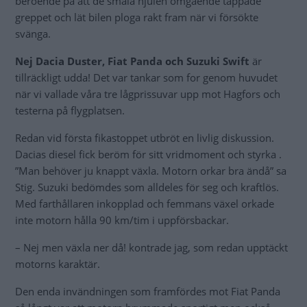
beroende på att de smala hjulen omgående tappade
greppet och lät bilen ploga rakt fram när vi försökte
svänga.
Nej Dacia Duster, Fiat Panda och Suzuki Swift
är
tillräckligt udda! Det var tankar som for genom huvudet
när vi vallade våra tre lågprissuvar upp mot Hagfors och
testerna på flygplatsen.
Redan vid första fikastoppet utbröt en livlig diskussion.
Dacias diesel fick beröm för sitt vridmoment och styrka .
”Man behöver ju knappt växla. Motorn orkar bra ändå” sa
Stig. Suzuki bedömdes som alldeles för seg och kraftlös.
Med farthållaren inkopplad och femmans växel orkade
inte motorn hålla 90 km/tim i uppförsbackar.
– Nej men växla ner då! kontrade jag, som redan upptäckt
motorns karaktär.
Den enda invändningen som framfördes mot Fiat Panda