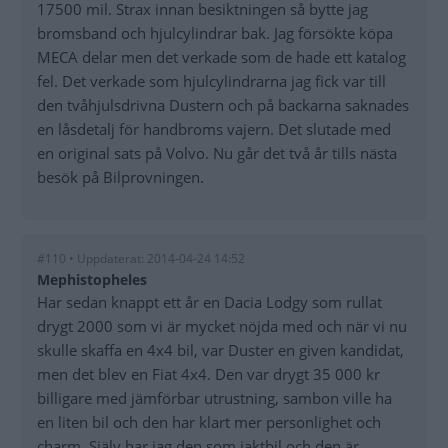
17500 mil. Strax innan besiktningen så bytte jag
bromsband och hjulcylindrar bak. Jag försökte köpa
MECA delar men det verkade som de hade ett katalog
fel. Det verkade som hjulcylindrarna jag fick var till
den tvåhjulsdrivna Dustern och på backarna saknades
en låsdetalj för handbroms vajern. Det slutade med
en original sats på Volvo. Nu går det två år tills nästa
besök på Bilprovningen.
#110 • Uppdaterat: 2014-04-24 14:52
Mephistopheles
Har sedan knappt ett år en Dacia Lodgy som rullat
drygt 2000 som vi är mycket nöjda med och när vi nu
skulle skaffa en 4x4 bil, var Duster en given kandidat,
men det blev en Fiat 4x4. Den var drygt 35 000 kr
billigare med jämförbar utrustning, sambon ville ha
en liten bil och den har klart mer personlighet och
charm. Själv har jag den som jaktbil och den är