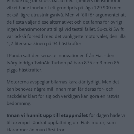
Vi hade nog tänkt oss Dacia med 1,6-liters bensinmotor
vilket hade inneburit ett grundpris på låga 129 900 men
också lägre utrustningsnivå. Men vi föll för argumentet att
de flesta väljer dieselalternativet och det fanns för övrigt
ingen bensinmotor att tillgå vid testtillfället. Su-zuki Swift
var också försedd med det vanligaste motorvalet, den lilla
1,2-litersmaskinen på 94 hästkrafter.
I Panda satt den senaste innovationen från Fiat –den
tvåcylindriga TwinAir Turbon på bara 875 cm3 men 85
pigga hästkrafter.
Motorerna avspeglar bilarnas karaktär tydligt. Men det
kan behövas några mil innan man får deras för- och
nackdelar klart för sig och verkligen kan göra en rättvis
bedömning.
Innan vi hunnit upp till etappmålet
för dagen hade vi
till exempel ändrat uppfattning om Fiats motor, som
klarar mer än man först tror.