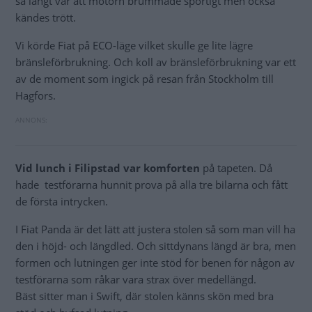
så långt var att motorn brummade sportigt men också
kändes trött.
Vi körde Fiat på ECO-läge vilket skulle ge lite lägre
bränsleförbrukning. Och koll av bränsleförbrukning var ett
av de moment som ingick på resan från Stockholm till
Hagfors.
Vid lunch i Filipstad var komforten
på tapeten. Då
hade testförarna hunnit prova på alla tre bilarna och fått
de första intrycken.
I Fiat Panda är det lätt att justera stolen så som man vill ha
den i höjd- och längdled. Och sittdynans längd är bra, men
formen och lutningen ger inte stöd för benen för någon av
testförarna som råkar vara strax över medellängd.
Bäst sitter man i Swift, där stolen känns skön med bra