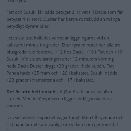
rostskydd.
Fiat och Suzuki får båda betyget 2. Klivet till Dacia som får
betyget 4 är stort. Duster har bättre rostskydd än många
betydligt dyrare bilar.
I ett sista test kollades värmeanläggningarna vid en
kallstart i minus tio grader. Efter fyra minuter har alla tre
plusgrader vid fötterna, +12 hos Dacia, +18 i Fiat och +10 i
Suzuki. Vid slutavläsningen efter 12 minuters körning
hade Dacia Duster drygt +20 grader i hela kupén, Fiat
Panda hade +25 fram och +20 i baksätet. Suzuki nådde
+23 grader i framsätena och +17 i baksätet.
Det är inte helt enkelt
att jämföra bilar av så olika
storlek. Men inköpspriserna ligger ändå ganska nära
varandra.
Drivsystemens kapacitet väger tungt. Men till syvende och
sist handlar det som vanligt om vilken som ger mest bil