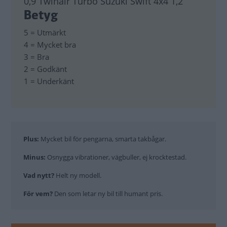
0,9 Twinair Turbo Suzuki Swift 4x4 1,2
Betyg
5 = Utmärkt
4 = Mycket bra
3 = Bra
2 = Godkänt
1 = Underkänt
Plus:
Mycket bil för pengarna, smarta takbågar.
Minus:
Osnygga vibrationer, vägbuller, ej krocktestad.
Vad nytt?
Helt ny modell.
För vem?
Den som letar ny bil till humant pris.