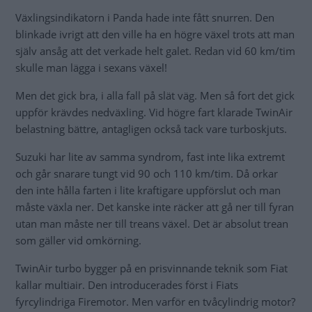
Växlingsindikatorn i Panda hade inte fått snurren. Den
blinkade ivrigt att den ville ha en högre växel trots att man
själv ansåg att det verkade helt galet. Redan vid 60 km/tim
skulle man lägga i sexans växel!
Men det gick bra, i alla fall på slät väg. Men så fort det gick
uppför krävdes nedväxling. Vid högre fart klarade TwinAir
belastning bättre, antagligen också tack vare turboskjuts.
Suzuki har lite av samma syndrom, fast inte lika extremt
och går snarare tungt vid 90 och 110 km/tim. Då orkar
den inte hålla farten i lite kraftigare uppförslut och man
måste växla ner. Det kanske inte räcker att gå ner till fyran
utan man måste ner till treans växel. Det är absolut trean
som gäller vid omkörning.
TwinAir turbo bygger på en prisvinnande teknik som Fiat
kallar multiair. Den introducerades först i Fiats
fyrcylindriga Firemotor. Men varför en tvåcylindrig motor?