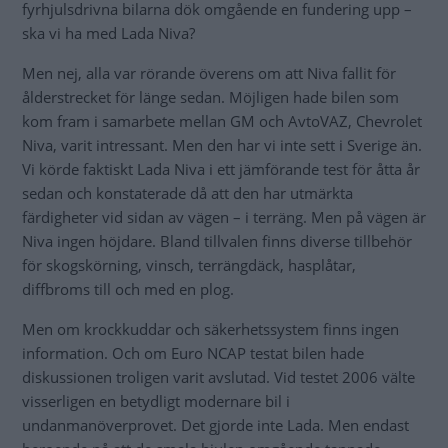
fyrhjulsdrivna bilarna dök omgående en fundering upp –
ska vi ha med Lada Niva?
Men nej, alla var rörande överens om att Niva fallit för
ålderstrecket för länge sedan. Möjligen hade bilen som
kom fram i samarbete mellan GM och AvtoVAZ, Chevrolet
Niva, varit intressant. Men den har vi inte sett i Sverige än.
Vi körde faktiskt Lada Niva i ett jämförande test för åtta år
sedan och konstaterade då att den har utmärkta
färdigheter vid sidan av vägen – i terräng. Men på vägen är
Niva ingen höjdare. Bland tillvalen finns diverse tillbehör
för skogskörning, vinsch, terrängdäck, hasplåtar,
diffbroms till och med en plog.
Men om krockkuddar och säkerhetssystem finns ingen
information. Och om Euro NCAP testat bilen hade
diskussionen troligen varit avslutad. Vid testet 2006 välte
visserligen en betydligt modernare bil i
undanmanöverprovet. Det gjorde inte Lada. Men endast