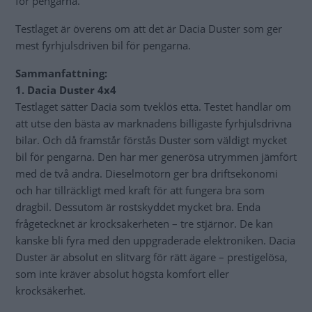
för pengarna.
Testlaget är överens om att det är Dacia Duster som ger
mest fyrhjulsdriven bil för pengarna.
Sammanfattning:
1. Dacia Duster
4x4
Testlaget sätter Dacia som tveklös etta. Testet handlar om
att utse den bästa av marknadens billigaste fyrhjulsdrivna
bilar. Och då framstår förstås Duster som väldigt mycket
bil för pengarna. Den har mer generösa utrymmen jämfört
med de två andra. Dieselmotorn ger bra driftsekonomi
och har tillräckligt med kraft för att fungera bra som
dragbil. Dessutom är rostskyddet mycket bra. Enda
frågetecknet är krocksäkerheten – tre stjärnor. De kan
kanske bli fyra med den uppgraderade elektroniken. Dacia
Duster är absolut en slitvarg för rätt ägare – prestigelösa,
som inte kräver absolut högsta komfort eller
krocksäkerhet.