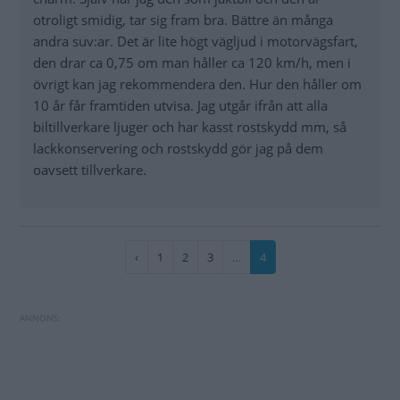
otroligt smidig, tar sig fram bra. Bättre än många
andra suv:ar. Det är lite högt vägljud i motorvägsfart,
den drar ca 0,75 om man håller ca 120 km/h, men i
övrigt kan jag rekommendera den. Hur den håller om
10 år får framtiden utvisa. Jag utgår ifrån att alla
biltillverkare ljuger och har kasst rostskydd mm, så
lackkonservering och rostskydd gör jag på dem
oavsett tillverkare.
Paginering
Föregående
‹
Sida
1
Sida
2
Sida
3
…
Nuvarande
4
sida
sida