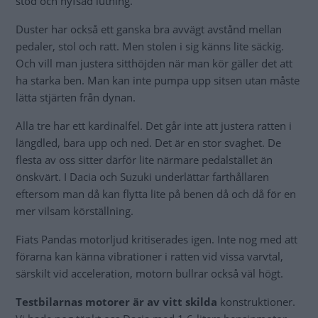
stöd och hyfsad lutning.
Duster har också ett ganska bra avvägt avstånd mellan
pedaler, stol och ratt. Men stolen i sig känns lite säckig.
Och vill man justera sitthöjden när man kör gäller det att
ha starka ben. Man kan inte pumpa upp sitsen utan måste
lätta stjärten från dynan.
Alla tre har ett kardinalfel. Det går inte att justera ratten i
längdled, bara upp och ned. Det är en stor svaghet. De
flesta av oss sitter därför lite närmare pedalstället än
önskvärt. I Dacia och Suzuki underlättar farthållaren
eftersom man då kan flytta lite på benen då och då för en
mer vilsam körställning.
Fiats Pandas motorljud kritiserades igen. Inte nog med att
förarna kan känna vibrationer i ratten vid vissa varvtal,
särskilt vid acceleration, motorn bullrar också väl högt.
Testbilarnas motorer är av vitt skilda
konstruktioner.