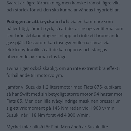
Svaret är lägre förbrukning men kanske främst lägre vikt
och storlek för att den ska kunna användas i hybridbilar.
Poängen är att trycka in luft
via en kammare som
håller högt, jämnt tryck, så att det är insugsventilerna som
styr bränsleblandningens inlopp och inte ett bromsande
gasspjäll. Dessutom kan insugsventilerna styras via
elektrohydraulik så att de kan öppnas och stängas
oberoende av kamaxelns läge.
Twinair ger också skaplig, om än inte extremt bra effekt i
förhållande till motorvolym.
Jämför vi Suzukis 1,2 litersmotor med Fiats 875-kubikare
så har Swift med sin betydligt större motor 94 hästar mot
Fiats 85. Men den lilla tvåcylindriga maskinen pressar ur
sig ett vridmoment på 145 Nm redan vid 1 900 v/min.
Suzuki når 118 Nm först vid 4 800 v/min.
Mycket talar alltså för Fiat. Men ändå är Suzuki lite