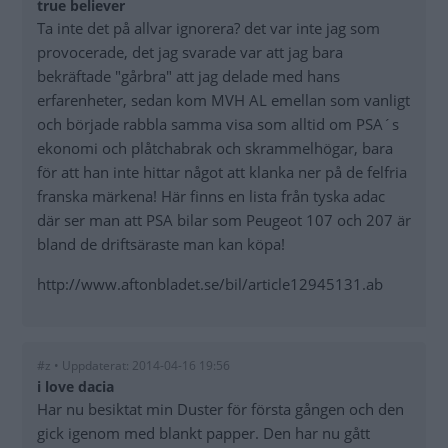
true believer
Ta inte det på allvar ignorera? det var inte jag som
provocerade, det jag svarade var att jag bara
bekräftade "gårbra" att jag delade med hans
erfarenheter, sedan kom MVH AL emellan som vanligt
och började rabbla samma visa som alltid om PSA´s
ekonomi och plåtchabrak och skrammelhögar, bara
för att han inte hittar något att klanka ner på de felfria
franska märkena! Här finns en lista från tyska adac
där ser man att PSA bilar som Peugeot 107 och 207 är
bland de driftsäraste man kan köpa!
http://www.aftonbladet.se/bil/article12945131.ab
#z • Uppdaterat: 2014-04-16 19:56
i love dacia
Har nu besiktat min Duster för första gången och den
gick igenom med blankt papper. Den har nu gått