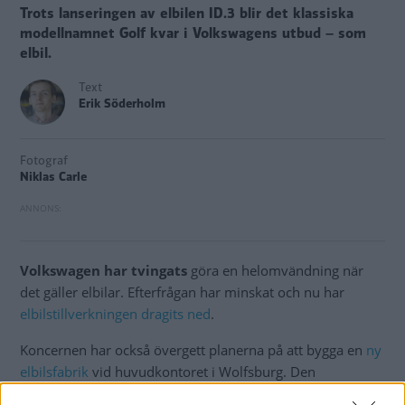
Trots lanseringen av elbilen ID.3 blir det klassiska
modellnamnet Golf kvar i Volkswagens utbud – som
elbil.
Text
Erik Söderholm
Fotograf
Niklas Carle
Volkswagen har tvingats
göra en helomvändning när
det gäller elbilar. Efterfrågan har minskat och nu har
elbilstillverkningen dragits ned
.
Koncernen har också övergett planerna på att bygga en
ny
elbilsfabrik
vid huvudkontoret i Wolfsburg. Den
presenterades 2022 och skulle bli en
”flaggskeppsfabrik”