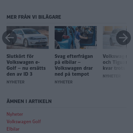
MER FRÅN VI BILÄGARE
Slutkört för
Svag efterfrågan
Volkswagen 
Volkswagen e-
på elbilar –
och Tiguan bl
Golf – nu ersätts
Volkswagen drar
kvar trots all
den av ID 3
ned på tempot
NYHETER
NYHETER
NYHETER
ÄMNEN I ARTIKELN
Nyheter
Volkswagen Golf
Elbilar