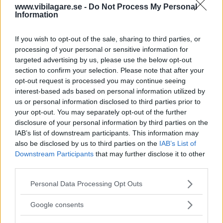
för elbilen som går under
kodnamnet Trinity
och som ska
www.vibilagare.se -
Do Not Process My Personal
Information
utmana Tesla. Den ska nu i stället byggas i VW:s befintliga
elbilsfabrik i Zwickau vid sidan av övriga elbilar.
If you wish to opt-out of the sale, sharing to third parties, or
– Vår bransch står inför komplexa utmaningar när den
processing of your personal or sensitive information for
targeted advertising by us, please use the below opt-out
genomgår en omställning som måste göras under svåra
section to confirm your selection. Please note that after your
affärsförhållanden, säger VW-chefen Thomas Schäfer.
opt-out request is processed you may continue seeing
interest-based ads based on personal information utilized by
I samband med
beskedet bekräftade Volkswagen också
us or personal information disclosed to third parties prior to
att nästa generation Golf kommer som elbil. Det är ett
your opt-out. You may separately opt-out of the further
udda besked eftersom den förmodligen hamnar i samma
disclosure of your personal information by third parties on the
storleksklass som elbilen ID.3. Vad som ska hända med
IAB’s list of downstream participants. This information may
den är oklart.
also be disclosed by us to third parties on the
IAB’s List of
Downstream Participants
that may further disclose it to other
Volkswagen Golf som elbil ska dessutom byggas på den
third parties.
nyutvecklade plattformen SSP
och inte på dagens
Please note that this website/app uses one or more Google
Personal Data Processing Opt Outs
elbilsplattform MEB. Den eldrivna Golfen dröjer
services and may gather and store information including but
förmodligen till 2028 eller 2029 eftersom SSP-plattformen
not limited to your visit or usage behaviour. You may click to
Google consents
blivit
flera år försenad
.
grant or deny consent to Google and its third-party tags to