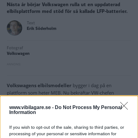
Nästa år börjar Volkswagen rulla ut en uppdaterad
elbilsplattform med stöd för så kallade LFP-batterier.
Text
Erik Söderholm
Fotograf
Volkswagen
Volkswagens elbilsmodeller
bygger i dag på en
plattform som heter MEB. Nu bekräftar VW-chefen
Thomas Schäfer att ingenjörerna tar fram en utvecklad
plattform.
www.vibilagare.se -
Do Not Process My Personal
Information
Den ska heta MEB+ och först ut att bygga på den blir
småbilen
Volkswagen ID.2
med planerad premiär under
If you wish to opt-out of the sale, sharing to third parties, or
processing of your personal or sensitive information for
2026.