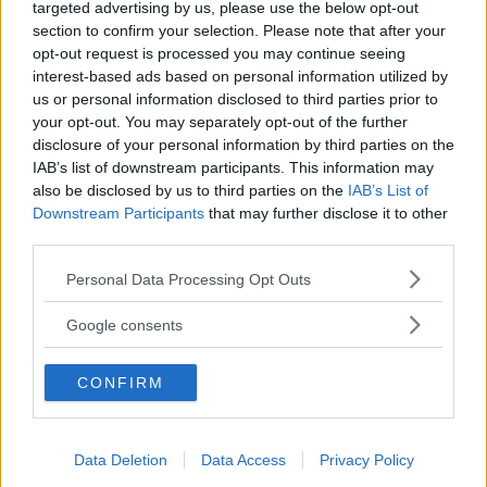
targeted advertising by us, please use the below opt-out
Under de kommande åren ska även ID.3, ID.4, ID.5 och
section to confirm your selection. Please note that after your
opt-out request is processed you may continue seeing
ID.7 flyttas över från dagens MEB-plattform till MEB+ i
interest-based ads based on personal information utilized by
samband med att de ansiktslyfts.
us or personal information disclosed to third parties prior to
your opt-out. You may separately opt-out of the further
En av de viktigaste
nyheterna är att elbilarna då får stöd
disclosure of your personal information by third parties on the
för så kallade LFP-batterier. De är billigare än dagens
IAB’s list of downstream participants. This information may
NCM-batterier.
also be disclosed by us to third parties on the
IAB’s List of
Downstream Participants
that may further disclose it to other
– Det kommer bli ett stort steg framåt när det gäller
third parties.
kostnaden för oss. Det är väldigt viktigt, och även när det
gäller prestandan, säger Thomas Schäfer till
Autocar
.
Please note that this website/app uses one or more Google
Personal Data Processing Opt Outs
services and may gather and store information including but
Vid sidan av MEB+ utvecklar Volkswagen också
not limited to your visit or usage behaviour. You may click to
Google consents
grant or deny consent to Google and its third-party tags to
plattformen SSP
som blivit försenad.
use your data for below specified purposes in below Google
CONFIRM
consent section.
MISSA INTE KOMMANDE ARTIKLAR OM
ELBILAR
Data Deletion
Data Access
Privacy Policy