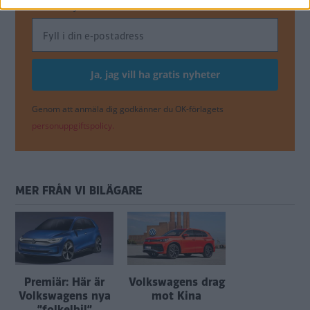
Få vårt nyhetsbrev utan kostnad
Genom att anmäla dig godkänner du OK-förlagets
personuppgiftspolicy.
MER FRÅN VI BILÄGARE
Premiär: Här är
Volkswagens drag
Volkswagens nya
mot Kina
”folkelbil”