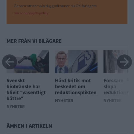
Genom att anmäla dig godkänner du OK-förlagets
personuppgiftspolicy.
MER FRÅN VI BILÄGARE
Svenskt
Hård kritik mot
Forskare: Rät
biobränsle har
beskedet om
slopa
blivit ”väsentligt
reduktionsplikten
reduktionspl
bättre”
NYHETER
NYHETER
NYHETER
ÄMNEN I ARTIKELN