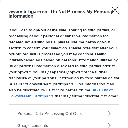
instanser. Tysklands transportminister Volker Wissing
sågar förslaget helt:
www.vibilagare.se -
Do Not Process My Personal
Information
– Åtgärden skulle leda till en betydande ökning av
koldioxidutsläppen inom transportsektorn och står därför
If you wish to opt-out of the sale, sharing to third parties, or
i strid med den fastställda avsikten från regeringens sida
processing of your personal or sensitive information for
när det gäller att uppfylla klimatskyddsmålen, säger han
targeted advertising by us, please use the below opt-out
section to confirm your selection. Please note that after your
till tyska
Auto Bild
.
opt-out request is processed you may continue seeing
Även transportministeriets vice
gruppledare Lukas
interest-based ads based on personal information utilized by
us or personal information disclosed to third parties prior to
Köhler ställer sig kritisk till planerna:
your opt-out. You may separately opt-out of the further
disclosure of your personal information by third parties on the
– Klimatmålen i trafiken kan bara uppnås med en mix av
IAB’s list of downstream participants. This information may
e-mobilitet och klimatvänliga bränslen i
also be disclosed by us to third parties on the
IAB’s List of
förbränningsmotorn, menar han.
Downstream Participants
that may further disclose it to other
third parties.
Inte heller det tyska motorförbundet Adac ställer sig
bakom lagförslaget.
Please note that this website/app uses one or more Google
Personal Data Processing Opt Outs
services and may gather and store information including but
– Biobränslen kan ge ett betydande bidrag till att uppnå
not limited to your visit or usage behaviour. You may click to
Google consents