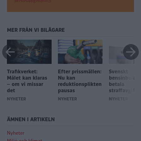
personuppgiftspolicy.
MER FRÅN VI BILÄGARE
Trafikverket:
Efter prissmällen:
Svenskt
Målet kan klaras
Nu kan
bensinbolag 
– om vi missar
reduktionsplikten
betala
det
pausas
straffavgift
NYHETER
NYHETER
NYHETER
ÄMNEN I ARTIKELN
Nyheter