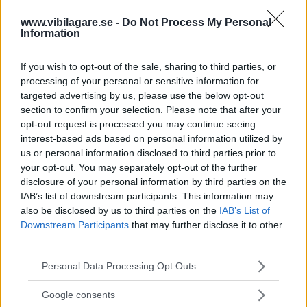
För att klara det kommer samhället tvingas upplåta
www.vibilagare.se -
Do Not Process My Personal
åkermark för odlingar som senare ska omvandlas till
Information
biobränsle, inte mat.
”Minskar utsläppen på pappret”
If you wish to opt-out of the sale, sharing to third parties, or
processing of your personal or sensitive information for
Genom det finns
risken att landets livsmedelsproduktion
targeted advertising by us, please use the below opt-out
minskar och att det sätter oss i en sårbar situation. Risken
section to confirm your selection. Please note that after your
opt-out request is processed you may continue seeing
finns då att vårt beroende av att importera mat ökar.
interest-based ads based on personal information utilized by
us or personal information disclosed to third parties prior to
Forskarna spår också att naturen får sämre egenskaper att
your opt-out. You may separately opt-out of the further
binda kol, att den biologiska mångfalden i sådant fall
disclosure of your personal information by third parties on the
skulle riskera att rubbas. Kritiken har även lyfts tidigare,
IAB’s list of downstream participants. This information may
men också tillbakavisats, bland annat av
företrädare i
also be disclosed by us to third parties on the
IAB’s List of
biobränslebranschen
och organisationen
Svebio
.
Downstream Participants
that may further disclose it to other
third parties.
– På pappret minskar
alltså EU sina utsläpp genom att
flytta dem utomlands. Det är ett varnande exempel på hur
Please note that this website/app uses one or more Google
Personal Data Processing Opt Outs
services and may gather and store information including but
ineffektiv klimatpolitiken blir när man väljer att inte beakta
not limited to your visit or usage behaviour. You may click to
Google consents
dess samlade, globala effekter, säger Stefan Wirsenius till
grant or deny consent to Google and its third-party tags to