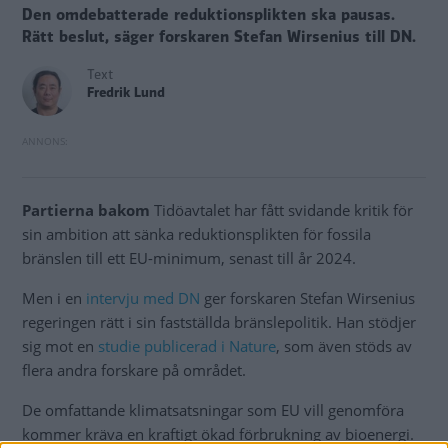
Den omdebatterade reduktionsplikten ska pausas.
Rätt beslut, säger forskaren Stefan Wirsenius till DN.
Text
Fredrik Lund
Partierna bakom
Tidöavtalet har fått svidande kritik för
sin ambition att sänka reduktionsplikten för fossila
bränslen till ett EU-minimum, senast till år 2024.
Men i en
intervju med DN
ger forskaren Stefan Wirsenius
regeringen rätt i sin fastställda bränslepolitik. Han stödjer
sig mot en
studie publicerad i Nature
, som även stöds av
flera andra forskare på området.
De omfattande klimatsatsningar som EU vill genomföra
kommer kräva en kraftigt ökad förbrukning av bioenergi.