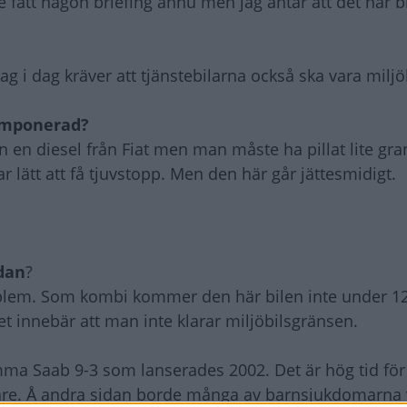
te fått någon briefing ännu men jag antar att det här b
g i dag kräver att tjänstebilarna också ska vara miljöb
 Imponerad?
n en diesel från Fiat men man måste ha pillat lite gra
ar lätt att få tjuvstopp. Men den här går jättesmidigt.
edan
?
roblem. Som kombi kommer den här bilen inte under 1
 innebär att man inte klarar miljöbilsgränsen.
amma Saab 9-3 som lanserades 2002. Det är hög tid för
pare. Å andra sidan borde många av barnsjukdomarna 