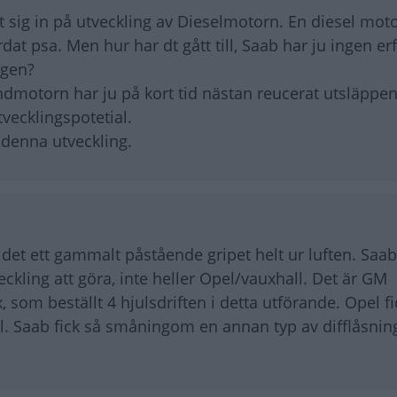
tt sig in på utveckling av Dieselmotorn. En diesel mo
dat psa. Men hur har dt gått till, Saab har ju ingen er
ngen?
ndmotorn har ju på kort tid nästan reucerat utsläpp
vecklingspotetial.
 denna utveckling.
r det ett gammalt påstående gripet helt ur luften. Saa
ckling att göra, inte heller Opel/vauxhall. Det är GM
som beställt 4 hjulsdriften i detta utförande. Opel fi
el. Saab fick så småningom en annan typ av difflåsni