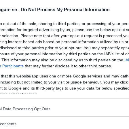
agare.se -
Do Not Process My Personal Information
to opt-out of the sale, sharing to third parties, or processing of your per
u, jag får hänvisa till Vi Bilägare nummer 15 som finns
formation for targeted advertising by us, please use the below opt-out s
r selection. Please note that after your opt-out request is processed y
eing interest-based ads based on personal information utilized by us or
disclosed to third parties prior to your opt-out. You may separately opt-
m, var det tapetserat med reklam så jag antar att den
losure of your personal information by third parties on the IAB’s list of
. This information may also be disclosed by us to third parties on the
IA
Participants
that may further disclose it to other third parties.
 that this website/app uses one or more Google services and may gath
miljöbil blir det ett ”nja” för den svenska marknade
including but not limited to your visit or usage behaviour. You may click 
 to Google and its third-party tags to use your data for below specifi
ogle consent section.
ortSedan i Vi Bilägare nummer 15 som finns i butik fr
l Data Processing Opt Outs
consents
 SportSedan?