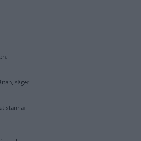
on.
ättan, säger
et stannar