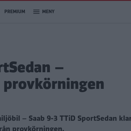
PREMIUM
MENY
rtSedan –
n provkörningen
iljöbil – Saab 9-3 TTiD SportSedan kla
rån provkörningen.