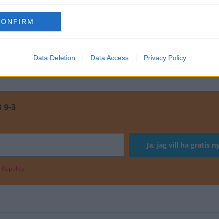
CONFIRM
t från provkörningen
Data Deletion
Data Access
Privacy Policy
 9-3
ftspolicy.