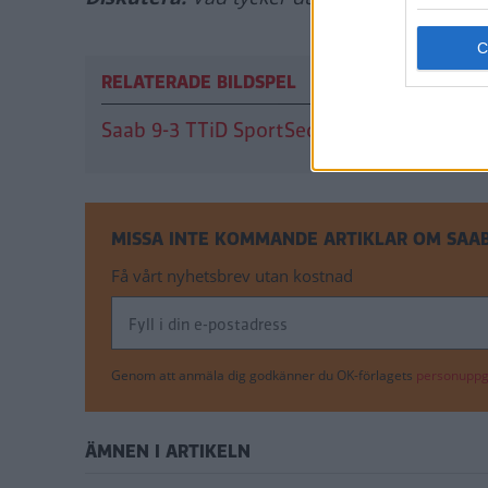
RELATERADE BILDSPEL
Saab 9-3 TTiD SportSedan – direktrappor
MISSA INTE KOMMANDE ARTIKLAR OM SAAB
Få vårt nyhetsbrev utan kostnad
Genom att anmäla dig godkänner du OK-förlagets
personuppgi
ÄMNEN I ARTIKELN