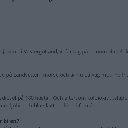
just nu i Västergötland, vi får tag på honom via telef
ade på Landvetter i morse och är nu på väg mot Trollh
ersdiesel på 180 hästar. Och eftersom koldioxidutsläpp
miljöbil och blir skattebefriad i fem år.
r bilen?