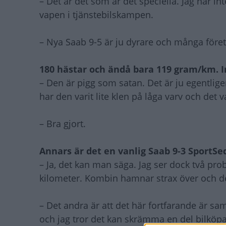
– Det är det som är det speciella. Jag har in
vapen i tjänstebilskampen.
– Nya Saab 9-5 är ju dyrare och många företa
180 hästar och ändå bara 119 gram/km.
– Den är pigg som satan. Det är ju egentlige
har den varit lite klen på låga varv och det v
– Bra gjort.
Annars är det en vanlig Saab 9-3 SportS
– Ja, det kan man säga. Jag ser dock två p
kilometer. Kombin hamnar strax över och det
– Det andra är att det här fortfarande är s
och jag tror det kan skrämma en del bilkö