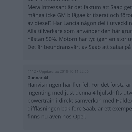
Mera intressant är det faktum att Saab ge
många icke GM bilägae kritiserat och föror
av diesel? Har Lancia någon del i utveckli
Alla tillverkare som använder den här gru
nästan 50%. Motorn har tycligen en stor ut
Det är beundransvärt av Saab att satsa på
#112 • Uppdaterat: 2010-10-11 22:56
Gunnar 44
Hänvisningen har fler fel. För det första ä
ingenting med just denna 4 hjulsdrifts utve
powertrain i direkt samverkan med Haldex, 
difflåsningen bak före Saab, är ett exemp
finns nu även hos Opel.