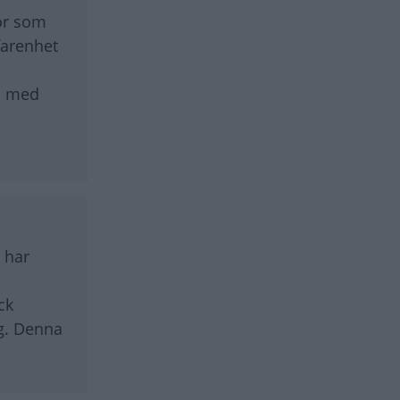
tor som
farenhet
en med
b har
ck
ng. Denna