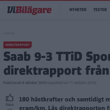
Hoppa
Main
till
NYHETER
TESTER
navigation
huvudinnehåll
DIREKTRAPPORT
Saab 9-3 TTiD Spo
direktrapport frå
Publicerad
8 oktober 2010
(
uppdaterad
11 oktober 2010)
180 hästkrafter och samtidigt m
Gasa
gram/km. Läs direktrapporten f