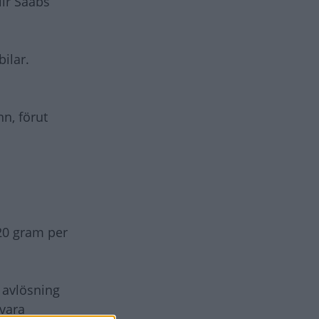
lir Saabs
ilar.
nn, förut
20 gram per
 avlösning
vara