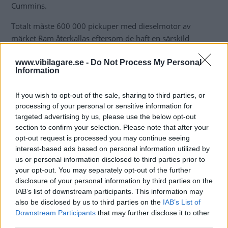
Cummins.
Totalt måste 600 000 pickuper med dieselmotor av
märket Ram återkallas eftersom de haft en särskild
fuskmjukvara för avgasreningen. Ytterligare 330 000 bilar
kan vara utrustade med annan teknik för att fuska med
www.vibilagare.se -
Do Not Process My Personal
Information
utsläppen.
If you wish to opt-out of the sale, sharing to third parties, or
processing of your personal or sensitive information for
targeted advertising by us, please use the below opt-out
section to confirm your selection. Please note that after your
opt-out request is processed you may continue seeing
interest-based ads based on personal information utilized by
us or personal information disclosed to third parties prior to
your opt-out. You may separately opt-out of the further
disclosure of your personal information by third parties on the
IAB’s list of downstream participants. This information may
also be disclosed by us to third parties on the
IAB’s List of
Downstream Participants
that may further disclose it to other
third parties.