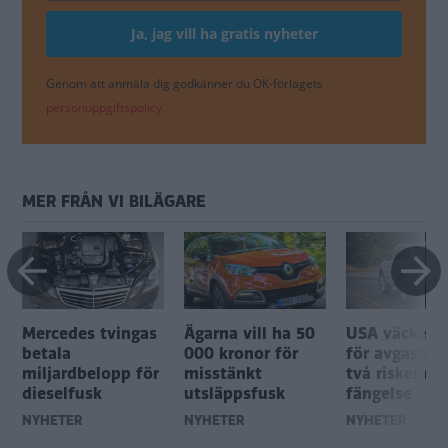
Genom att anmäla dig godkänner du OK-förlagets
personuppgiftspolicy.
MER FRÅN VI BILÄGARE
Mercedes tvingas
Ägarna vill ha 50
USA väcker å
betala
000 kronor för
för avgasfus
miljardbelopp för
misstänkt
två riskerar
dieselfusk
utsläppsfusk
fängelse
NYHETER
NYHETER
NYHETER