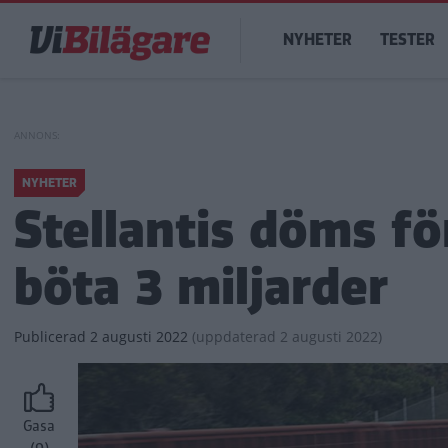
Hoppa
Main
till
NYHETER
TESTER
navigation
huvudinnehåll
NYHETER
Stellantis döms fö
böta 3 miljarder
Publicerad
2 augusti 2022
(
uppdaterad
2 augusti 2022)
Gasa