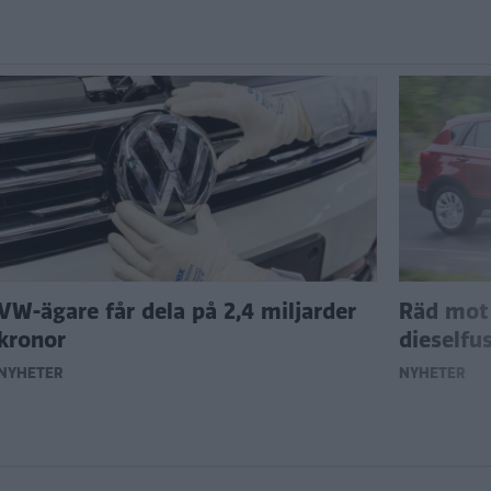
VW-ägare får dela på 2,4 miljarder
Räd mot 
kronor
dieselfu
NYHETER
NYHETER