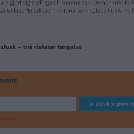
erkare gjort sig skyldiga till samma sak. Domen mot FCA
 kallade ”Ecodiesel”-motorer som såldes i USA mel
sfusk – två riskerar fängelse
ELGATE
ftspolicy.