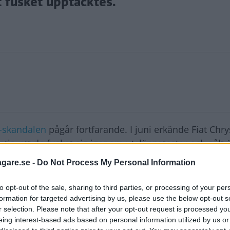
 fusket upptäcktes.
-skandalen
pågår fortfarande. I juni erkände Fiat Chry
tis, att de fuskat sig igenom utsläppstester och sålt 
ppssiffror.
agare.se -
Do Not Process My Personal Information
 betala motsvarande tre miljarder kronor i böter, oc
to opt-out of the sale, sharing to third parties, or processing of your per
formation for targeted advertising by us, please use the below opt-out s
r selection. Please note that after your opt-out request is processed y
i en kommentar att domen är ett resultat av en grund
eing interest-based ads based on personal information utilized by us or