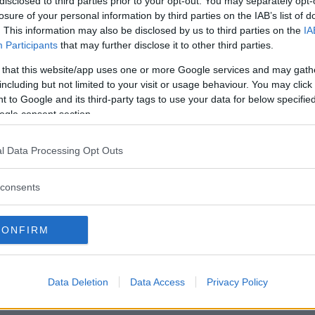
disclosed to third parties prior to your opt-out. You may separately opt-
t är fast beslutet att hålla brottsliga företag ansvarig
losure of your personal information by third parties on the IAB’s list of
. This information may also be disclosed by us to third parties on the
IA
ligt Automotive News.
Participants
that may further disclose it to other third parties.
civilrättsliga påföljder i USA. De har också betalat om
 that this website/app uses one or more Google services and may gath
er 63 000 kunder som tillsammans stämde företaget i 
including but not limited to your visit or usage behaviour. You may click 
 to Google and its third-party tags to use your data for below specifi
ades.
ogle consent section.
r och rapportera till myndigheterna att och hur de fö
l Data Processing Opt Outs
 åtalade för bedrägeri och för brott mot amerikanska m
consents
CONFIRM
n briserade, när det visade sig att Volkswagen medv
ster med sina dieselbilar med hjälp av mjukvara som
rde att bilarna i testerna hade betydligt mycket mindre
Data Deletion
Data Access
Privacy Policy