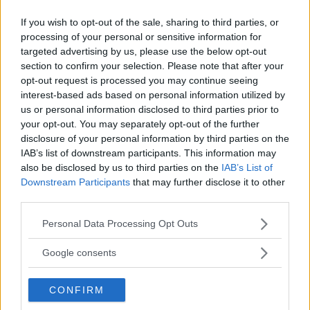
och 180 hästkrafter.
If you wish to opt-out of the sale, sharing to third parties, or
processing of your personal or sensitive information for
En nyhet är tvålitersdieseln på 160 hästar och
targeted advertising by us, please use the below opt-out
380 newtonmeter som förbrukar 0,51 liter/mil
section to confirm your selection. Please note that after your
med ett CO2-utsläpp på 136 g/km.
opt-out request is processed you may continue seeing
interest-based ads based on personal information utilized by
us or personal information disclosed to third parties prior to
Stopp/startsystem kommer så småningom att
your opt-out. You may separately opt-out of the further
introduceras i en snål ecoFLEX-variant.
disclosure of your personal information by third parties on the
IAB’s list of downstream participants. This information may
also be disclosed by us to third parties on the
IAB’s List of
Hur stort pristillägget för Opel Astra Sports
Downstream Participants
that may further disclose it to other
Tourer kommer att bli är ännu oklart.
third parties.
Please note that this website/app uses one or more Google
Personal Data Processing Opt Outs
Försäljningen inleds i november.
services and may gather and store information including but
not limited to your visit or usage behaviour. You may click to
Google consents
Diskutera:
Vad tycker du om Opel Astra Sports
grant or deny consent to Google and its third-party tags to
use your data for below specified purposes in below Google
Tourer?
CONFIRM
consent section.