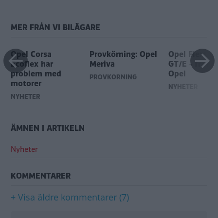
MER FRÅN VI BILÄGARE
Opel Corsa
Provkörning: Opel
Opel Flextre
Ecoflex har
Meriva
GT/E - framt
problem med
Opel
PROVKÖRNING
motorer
NYHETER
NYHETER
ÄMNEN I ARTIKELN
Nyheter
KOMMENTARER
+ Visa äldre kommentarer (7)