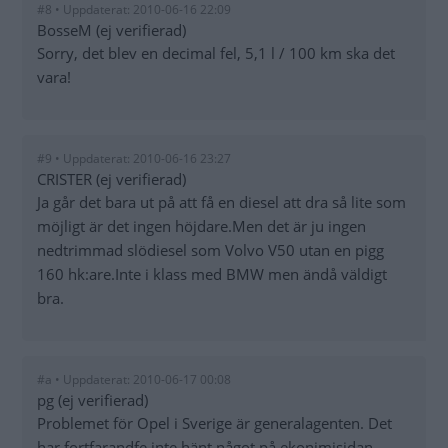
#8 • Uppdaterat: 2010-06-16 22:09
BosseM (ej verifierad)
Sorry, det blev en decimal fel, 5,1 l / 100 km ska det
vara!
#9 • Uppdaterat: 2010-06-16 23:27
CRISTER (ej verifierad)
Ja går det bara ut på att få en diesel att dra så lite som
möjligt är det ingen höjdare.Men det är ju ingen
nedtrimmad slödiesel som Volvo V50 utan en pigg
160 hk:are.Inte i klass med BMW men ändå väldigt
bra.
#a • Uppdaterat: 2010-06-17 00:08
pg (ej verifierad)
Problemet för Opel i Sverige är generalagenten. Det
har fortfarandfe inte hänt något på ekonimisidan