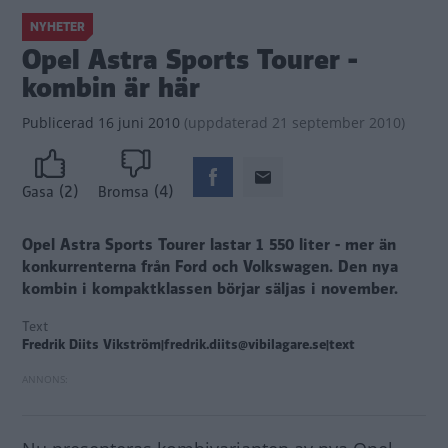
NYHETER
Opel Astra Sports Tourer -
kombin är här
Publicerad
16 juni 2010
(
uppdaterad
21 september 2010)
(2)
(4)
Gasa
Bromsa
Opel Astra Sports Tourer lastar 1 550 liter - mer än
konkurrenterna från Ford och Volkswagen. Den nya
kombin i kompaktklassen börjar säljas i november.
Text
Fredrik Diits Vikström|fredrik.diits@vibilagare.se|text