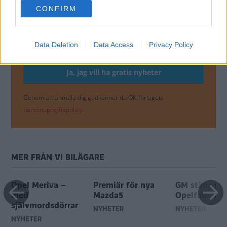
use your data for below specified purposes in below Google
NYHETER
CONFIRM
consent section.
Få vårt nyhetsbrev utan kostnad
Data Deletion
Data Access
Privacy Policy
Genom att anmäla dig godkänner du OK-förlagets
personuppgiftspolicy.
MER FRÅN VI BILÄGARE
Opel Meriva –
Premiär för nya
GM stänger
med
Mazda5
Opelfabrik
självmordsdörrar
NYHETER
NYHETER
NYHETER