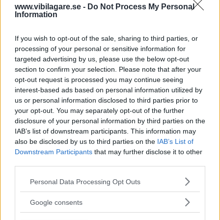
www.vibilagare.se -
Do Not Process My Personal
Information
Diskutera: Vad tycker du om nya Opel Meriva?
If you wish to opt-out of the sale, sharing to third parties, or
processing of your personal or sensitive information for
targeted advertising by us, please use the below opt-out
section to confirm your selection. Please note that after your
opt-out request is processed you may continue seeing
interest-based ads based on personal information utilized by
us or personal information disclosed to third parties prior to
your opt-out. You may separately opt-out of the further
disclosure of your personal information by third parties on the
IAB’s list of downstream participants. This information may
also be disclosed by us to third parties on the
IAB’s List of
Downstream Participants
that may further disclose it to other
third parties.
Please note that this website/app uses one or more Google
Personal Data Processing Opt Outs
services and may gather and store information including but
not limited to your visit or usage behaviour. You may click to
Google consents
grant or deny consent to Google and its third-party tags to
MISSA INTE KOMMANDE ARTIKLAR OM