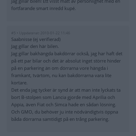
Jag gillar bilen! Ett visst mått av personlighet med en
fortfarande smart inredd kupé.
#5 • Uppdaterat: 2010-01-22 11:46
Saabnisse (ej verifierad)
Jag gillar den här bilen.
Jag gillar bakhängda bakdörrar också, jag har haft det
på ett par bilar och det är absolut inget större hinder
på en parkering än om dörrarna vore hängda i
framkant, tvärtom, nu kan bakdörrarna vara lite
kortare.
Det enda jag tycker är synd är att man inte lyckats ta
bort B-stolpen som Lancia gjorde med Aprilia och
Appia, även Fiat och Simca hade en sådan lösning.
Och GMO, du behöver ju inte nödvändigtvis öppna
båda dörrarna samtidigt på en trång parkering.