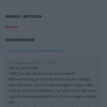
ÄMNEN I ARTIKELN
Nyheter
KOMMENTARER
+ Visa äldre kommentarer (3)
#4 • Uppdaterat: 2010-01-21 18:38
Roy (ej verifierad)
GMO har faktiskt en intressant synpunkt.
Merivas lösning är dock lite bättre än den vanliga,
eftersom man som framsätesurstigare slipper slåss
med en ofta skitig bakdörrr. Där plats finns, slår man
upp dörrarna på vid gavel och då finns inget problem
alls.