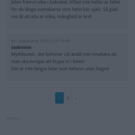
bilen främst sitta i baksätet. Vilket inte heller är fallet
för de långa svenskarna som helst kör själv. Så gläd
oss åt att alla är olika, mångfald är bra!
#a • Uppdaterat: 2013-11-27 16:49
saabnisse
Mythbuster, det behöver väl ändå inte innebära att
man ska tvingas att krypa in i bilen!
Det är inte längre bilar som behövs utan högre!
Paginering
Nuvarande
1
Sida
2
Nästa
›
sida
sida