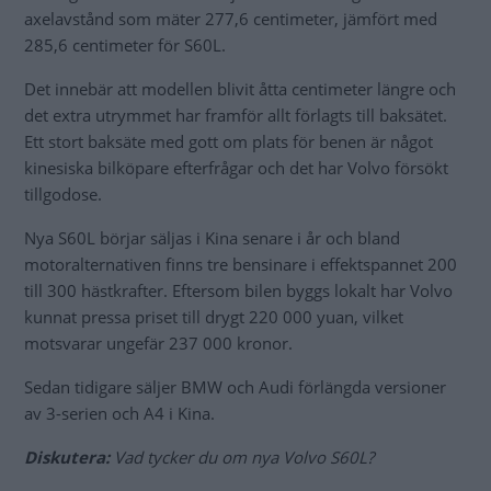
axelavstånd som mäter 277,6 centimeter, jämfört med
285,6 centimeter för S60L.
Det innebär att modellen blivit åtta centimeter längre och
det extra utrymmet har framför allt förlagts till baksätet.
Ett stort baksäte med gott om plats för benen är något
kinesiska bilköpare efterfrågar och det har Volvo försökt
tillgodose.
Nya S60L börjar säljas i Kina senare i år och bland
motoralternativen finns tre bensinare i effektspannet 200
till 300 hästkrafter. Eftersom bilen byggs lokalt har Volvo
kunnat pressa priset till drygt 220 000 yuan, vilket
motsvarar ungefär 237 000 kronor.
Sedan tidigare säljer BMW och Audi förlängda versioner
av 3-serien och A4 i Kina.
Diskutera:
Vad tycker du om nya Volvo S60L?