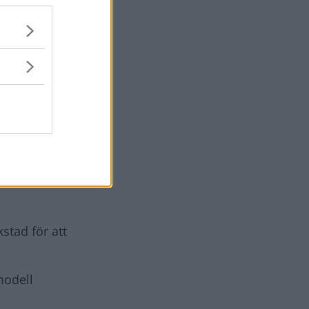
kstad för att
modell