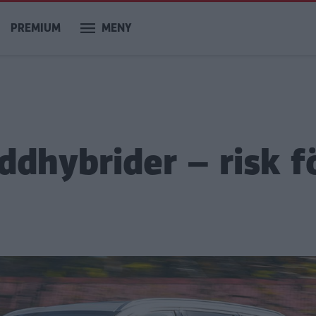
PREMIUM
MENY
addhybrider – risk f