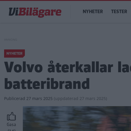
Hoppa
Main
till
NYHETER
TESTER
navigation
huvudinnehåll
NYHETER
Volvo återkallar l
batteribrand
Publicerad
27 mars 2025
(
uppdaterad
27 mars 2025)
Gasa