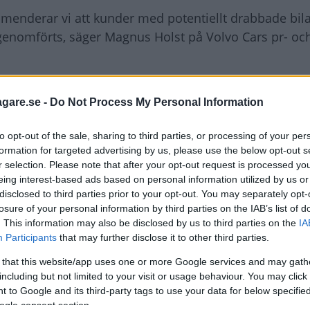
mmenderar vi att kunder med potentiellt drabbade bila
 genomförts, säger Magnus Holst på Volvo Cars pr- oc
vikelse i batterimodulen”. Batterierna har tillverkats
ivningen – vara detsamma som i
Ford Kuga som också åt
agare.se -
Do Not Process My Personal Information
to opt-out of the sale, sharing to third parties, or processing of your per
formation for targeted advertising by us, please use the below opt-out s
r selection. Please note that after your opt-out request is processed y
eing interest-based ads based on personal information utilized by us or
disclosed to third parties prior to your opt-out. You may separately opt-
losure of your personal information by third parties on the IAB’s list of
. This information may also be disclosed by us to third parties on the
IA
Participants
that may further disclose it to other third parties.
 that this website/app uses one or more Google services and may gath
including but not limited to your visit or usage behaviour. You may click 
 to Google and its third-party tags to use your data for below specifi
ogle consent section.