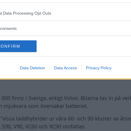
l Data Processing Opt Outs
consents
CONFIRM
Data Deletion
Data Access
Privacy Policy
 000 finns i Sverige, enligt Volvo. Bilarna tas in på ver
en mjukvara som övervakar batteriet.
”vissa laddhybrider ur våra 60- och 90-kluster av års
, S90, V90, XC60 och XC90 omfattas.