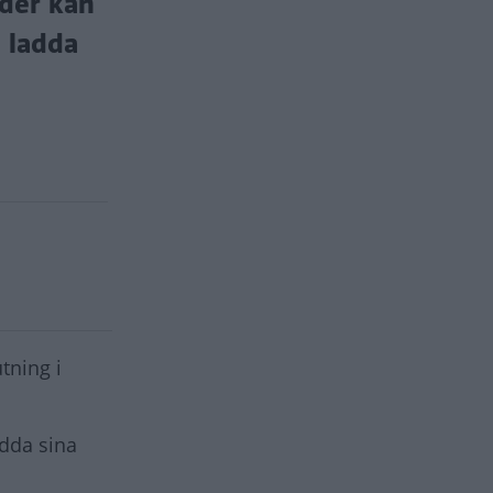
ider kan
e ladda
tning i
adda sina