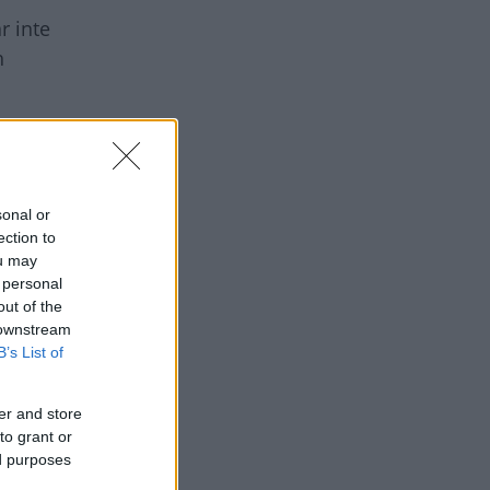
r inte
h
 av LG och
erkallats
.
sonal or
ection to
ou may
 personal
out of the
 downstream
B’s List of
er and store
to grant or
ed purposes