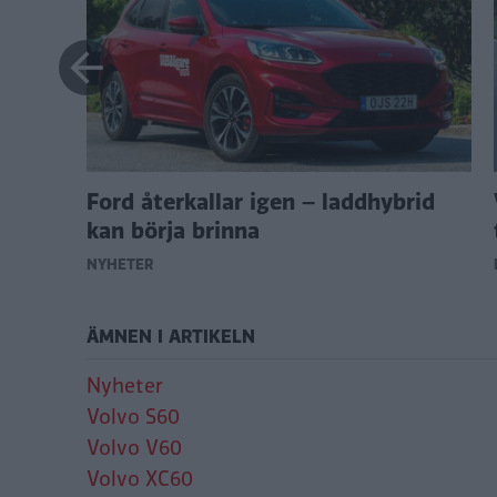
nya
Ford återkallar igen – laddhybrid
kan börja brinna
NYHETER
ÄMNEN I ARTIKELN
Nyheter
Volvo S60
Volvo V60
Volvo XC60