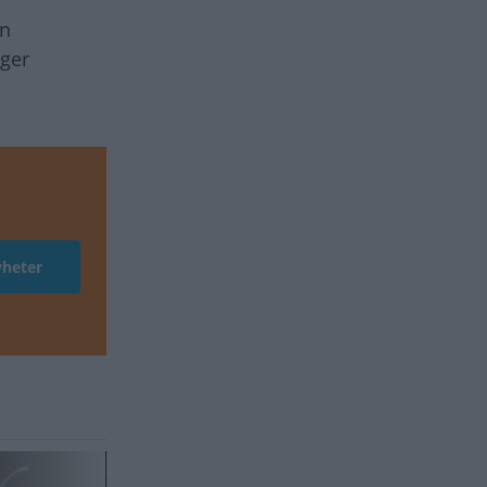
in
äger