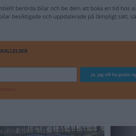
iellt berörda bilar och be dem att boka en tid hos s
a bilar besiktigade och uppdaterade på lämpligt sätt, s
RKALLELSER
ftspolicy.