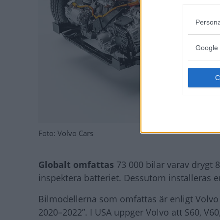
Persona
Google 
Foto: Volvo Cars
Globalt omfattas
73 000 bilar varav drygt 8
inspektera batteriet. Dessutom installeras 
Bilmodellerna som omfattas är enligt Volvo 
2020–2022”. I USA uppger Volvo att S60, V60