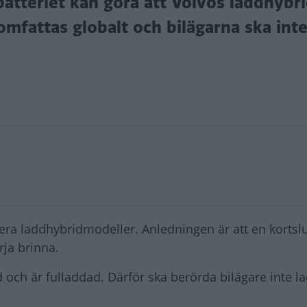
atteriet kan göra att Volvos laddhybr
omfattas globalt och bilägarna ska int
lera laddhybridmodeller. Anledningen är att en kortslu
rja brinna.
och är fulladdad. Därför ska berörda bilägare inte l