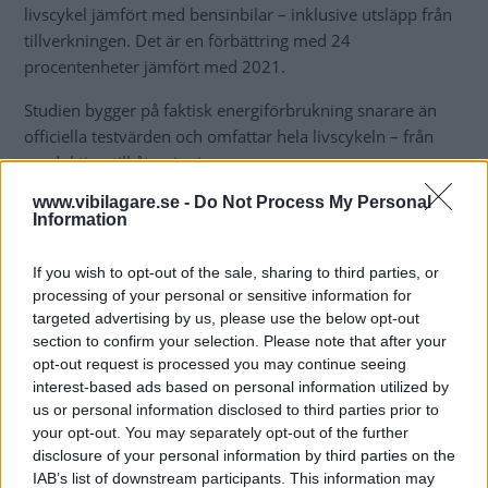
livscykel jämfört med bensinbilar – inklusive utsläpp från
tillverkningen. Det är en förbättring med 24
procentenheter jämfört med 2021.
Studien bygger på faktisk energiförbrukning snarare än
officiella testvärden och omfattar hela livscykeln – från
produktion till återvinning.
www.vibilagare.se -
Do Not Process My Personal
Rapporten visar att elbilars utsläpp uppgår till 63 gram
Information
koldioxidekvivalenter per kilometer. För bensinbilar är
motsvarande siffra 235 gram och för dieselbilar 234 gram.
If you wish to opt-out of the sale, sharing to third parties, or
För hybrider (HEV) och laddhybrider (PHEV) är utsläppen
processing of your personal or sensitive information for
188 respektive 163 gram. Den stora skillnaden beror
targeted advertising by us, please use the below opt-out
främst på att elproduktionen i Europa blir allt mer
section to confirm your selection. Please note that after your
förnybar.
opt-out request is processed you may continue seeing
interest-based ads based on personal information utilized by
us or personal information disclosed to third parties prior to
”Elbilar som säljs i Europa släpper ut 73
your opt-out. You may separately opt-out of the further
procent mindre växthusgaser under
disclosure of your personal information by third parties on the
IAB’s list of downstream participants. This information may