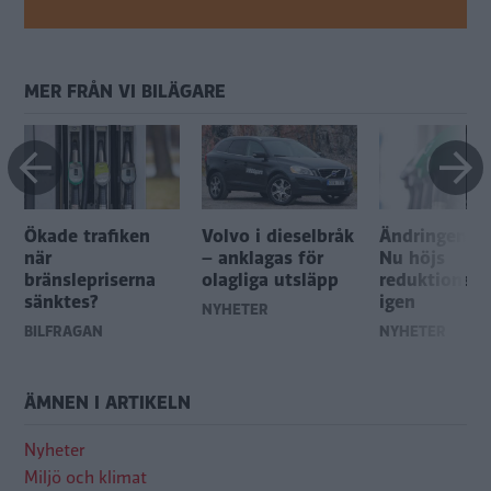
MER FRÅN VI BILÄGARE
Ökade trafiken
Volvo i dieselbråk
Ändringen i n
när
– anklagas för
Nu höjs
bränslepriserna
olagliga utsläpp
reduktionspl
sänktes?
igen
NYHETER
BILFRÅGAN
NYHETER
ÄMNEN I ARTIKELN
Nyheter
Miljö och klimat