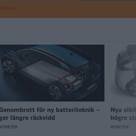
ftspolicy.
Genombrott för ny batteriteknik –
Nya elbi
ger längre räckvidd
högre s
NYHETER
NYHETER