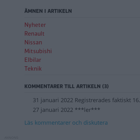
ÄMNEN I ARTIKELN
Nyheter
Renault
Nissan
Mitsubishi
Elbilar
Teknik
KOMMENTARER TILL ARTIKELN (3)
31 januari 2022 Registrerades faktiskt 1
27 januari 2022 ***ler***
Läs kommentarer och diskutera
Nissans nya solid
Porsches besked: 