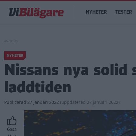
Hoppa
Main
till
NYHETER
TESTER
navigation
huvudinnehåll
NYHETER
Nissans nya solid 
laddtiden
Publicerad
27 januari 2022
(
uppdaterad
27 januari 2022)
Gasa