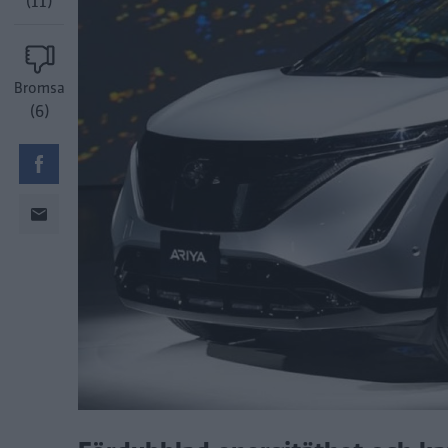
(11)
Bromsa
(6)