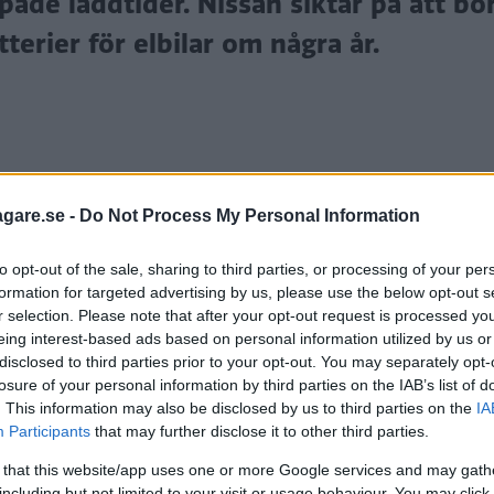
ade laddtider. Nissan siktar på att bör
tterier för elbilar om några år.
agare.se -
Do Not Process My Personal Information
igt prissatta elbilar, men sedan lanseringen av Zoe o
to opt-out of the sale, sharing to third parties, or processing of your per
för koncernens elbilar ser ut.
formation for targeted advertising by us, please use the below opt-out s
r selection. Please note that after your opt-out request is processed y
offentliggjort en storsatsning på över 200 miljarder 
eing interest-based ads based on personal information utilized by us or
lbilar de kommande åren.
disclosed to third parties prior to your opt-out. You may separately opt-
losure of your personal information by third parties on the IAB’s list of
ssans största förlust någonsin till vinst. Även Mitsub
. This information may also be disclosed by us to third parties on the
IA
 hoppas göra för helåret 2021.
Participants
that may further disclose it to other third parties.
 that this website/app uses one or more Google services and may gath
ttre batterier för elbilar. Kostnaden ska halveras till 
including but not limited to your visit or usage behaviour. You may click 